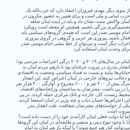
از سوی دیگر مهدی فیروزان اعتقاد دارد که حزب‌الله یک
حزب لبنانی و ملی است و برای همین به حضور مکرون در
لبنان واکنش مثبت نشان داد و باید در آینده لبنان شاهد
تصمیم‌گیری بزرگی باشیم. همچنین او معتقد است رویکرد
امام موسی صدر این است که همه‌ی گروه‌های سیاسی باید
فعال باشند. پیروزی هر حزبی و گروهی در گروی پیروزی
احزاب دیگر است و می‌توان از خط مشی امام موسی صدر
برای وحدت لبنان استفاده کرد.
لبنان در سال‌های ۲۰۱۹ و ۲۰۲۰ درگیر اعتراضات مردمی بود؛
انفجار بندری در بیروت جرقه‌ای بود تا بازهم مردم لبنان به
خیابان‌ها بیایند و نسبت به فساد سیاسی، وضعیت بد اقتصادی
و دخالت نیروهای خارجی در لبنان اعتراض کنند. این انفجار
مرگ بیش از ۲۰۰ نفر و ۶۰۰۰ مجروح و آوارگی ۳۰۰ هزار نفر
را در پی داشت. معترضان به ساختمان وزاتخانه‌های اقتصاد،
محیط زیست، کار، خارجه و بانک مرکزی حمله کردند. در پی
این اعتراض‌ها حسان دیاب و چند وزیر در لبنان استعفا کردند.
یکی از خواسته‌های معترضان شفافیت علت انفجار بندر
بیروت است.
اما آیا دولت فعلی لبنان کارآمدی خود را از دست داده است؟
آیا با وجود تنوع دینی و مذهبی و طایفه‌ای در لبنان این گروه‌ها
می‌توانند کنار هم جمع شوند؟ یا اینکه باز هم لبنان به امام