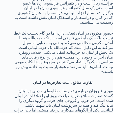
فرانسه زبان است و در کنفرانس فرانسوی زبان‌ها عضو
است. حتی یک سال کنفرانس فرانسوی زبان‌ها در لبنان
برگزار شد. تمام احزاب لبنانی، فرانسه را به عنوان کشوری
که در کنار، و دراستعمار و استقلال لبنان نقش داشته است به
رسمیت می‌شناسند.
حضور مکرون در لبنان تبعاتی دارد، اما در گام نخست یک خطا
نیست. بلکه یک رابطه‌ی تاریخی است. اینکه حزب‌الله هم با
آمدن مکرون مخالفتی نمی‌کند و حتی به معنایی استقبال
می‌کند به این دلیل است که حزب‌الله یک حزب لبنانی است.
یک بخش از لبنان به حزب‌الله انتقاد می‌کند، اختلاف رویکرد
میان احزاب وجود دارد، همیشه هم در این نوع رقابت‌های
سیاسی به یکدیگر انتقاد می‌کنند. در مجموع این‌ها نکات مهمی
نیست. لبنانی‌ها باید مترصد و هوشیار نسبت به حادثه پیش رو
باشند.»
تفاوت منافع؛ علت تعارض‌ها در لبنان
مهدی فیروزان درباره‌ی تعارضات طایفه‌ای و دینی در لبنان
گفت: «تفاوت منافع طوایف باعث بروز این اختلافات در لبنان
شده است. هر حزب و گروهی جای حزب و گروه دیگری را
نباید تنگ کند و همه در سرنوشت لبنان باید سهیم باشند.
لبنانی‌ها یکی از الگوهای همکاری در دنیا هستند. اما باید احزاب