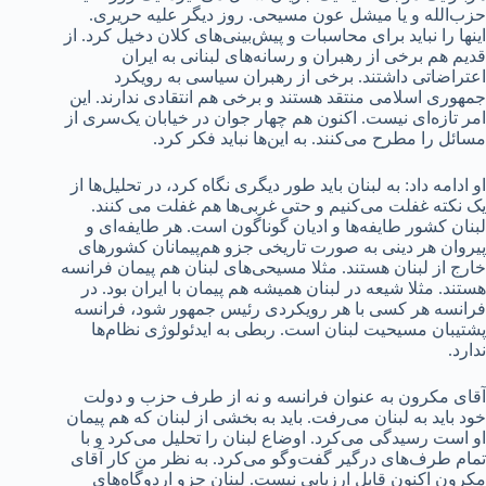
حزب‌الله و یا میشل عون مسیحی. روز دیگر علیه حریری.
اینها را نباید برای محاسبات و پیش‌بینی‌های کلان دخیل کرد. از
قدیم هم برخی از رهبران و رسانه‌‌‌های لبنانی به ایران
اعتراضاتی داشتند. برخی از رهبران سیاسی به رویکرد
جمهوری اسلامی منتقد هستند و برخی هم انتقادی ندارند. این
امر تازه‌ای نیست. اکنون هم چهار جوان در خیابان یک‌سری از
مسائل را مطرح می‌کنند. به این‌ها نباید فکر کرد.
او ادامه داد: به لبنان باید طور دیگری نگاه کرد، در تحلیل‌ها از
یک نکته غفلت می‌کنیم و حتی غربی‌ها هم غفلت می کنند.
لبنان کشور طایفه‌ها و ادیان گوناگون است. هر طایفه‌ای و
پیروان هر دینی به صورت تاریخی جزو هم‌پیمانان کشورهای
خارج از لبنان هستند. مثلا مسیحی‌های لبنان هم پیمان فرانسه
هستند. مثلا شیعه در لبنان همیشه هم پیمان با ایران بود. در
فرانسه هر کسی با هر رویکردی رئیس جمهور شود، فرانسه
پشتیبان مسیحیت لبنان است. ربطی به ایدئولوژی‌ نظام‌ها
ندارد.
آقای مکرون به عنوان فرانسه و نه از طرف حزب و دولت
خود باید به لبنان می‌رفت. باید به بخشی از لبنان که هم پیمان
او است رسیدگی می‌کرد. اوضاع لبنان را تحلیل می‌کرد و با
تمام طرف‌های درگیر گفت‌وگو می‌کرد. به نظر من کار آقای
مکرون اکنون قابل ارزیابی نیست. لبنان جزو اردوگاه‌های