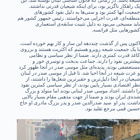
شیعه باشد. در زمانی که قانون اساسی لبنان نوشته شد، این
یک راهکار ناگزیر بود، برای اینکه شیعیان قدرتی نداشتند.
جمعیت آنها کمتر بود و سنی‌ها به دلیل نفوذ کشورهای
منطقه‌ای، قدرت اجرایی می‌خواستند. رئیس جمهور کشور هم
باید مسیحی می‌بود به دلیل تثبیت سابقه‌ی استعماری
کشورهایی مثل فرانسه.
اکنون پس از گذشت چنددهه این ساز و کار بهم خورده است،
با یک جمعیت شیعه روبرو هستیم که اکثریت هستند و برروی
کاغذ قدرت کمتری دارند. ضمنا از نظر سیاسی و نظامی
بیشترین نفوذ را دارند. جماعت بدبخت و توسری خور و
مستعضفی بودند. پدیده‌ای مثل موسی صدر در آنجا ظهور کرد
و عزت شیعه در آنجا احیا شد. تا قبل از موسی صدر در لبنان
شیعیان در آنجا ذلیل‌ترین و حقیرترین شغل‌ها را داشتند، از
نظر اقتصادی بسیار پایین بودند، از نظر سیاسی کمترین نفوذ
را داشتند. اجداد موسی صدر لبنانی بودند اما متولد و بزرگ
شده‌ی ایران بودند و ضمنا از جهت مذهبی مقام بسیار بالایی
داشت.‌ پدر او سید صدرالدین صدر و پدر بزرگ مادری او حاج
حسین قمی مرجع تقلید بود.