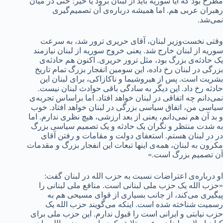
مطرح بود که آیا سوریه باید از لبنان برود یا خیر؛ حتی در میان
رهبران عربی هم. اما همیشه درباره‌ی آن تصمیم‌گیری
نمی‌شد.
وقتی نخست‌وزیر لبنان، آقای حریری ترور شد، به سرعت
سوریه از لبنان خارج شد. یعنی خروج سوریه از لبنان نیازمند
یک حادثه‌ی بزرگ بود، مثل ترور حریری. اکنون هم حادثه‌ی
بزرگی در لبنان رخ داده، این سومین انفجار بزرگ تمام تاریخ
بشریت است. پس از هیروشیما و ناکازاکی، برای لبنان این
حادثه رخ داد. این دیگر به سادگی باقی حوادث لبنان نیست.
نمی‌دانم چه اتفاقی در لبنان خواهد افتاد. اما براساس تجربه‌ی
سیاسی من، اتفاق سیاسی بزرگی در لبنان خواهد افتاد. خوب
و بد آن هم نمی‌دانم، یعنی از بعد ارزشی، هیچ نظری ندارم. اما
به شدت منتظر و نگران یک حادثه‌ و یک تصمیم سیاسی بزرگ
در در لبنان هستم. استعفای دولت و مقامات و رفتن آقای
مکرون به لبنان، همه‌ی اینها تبعات این انفجار بزرگ و مقدمات
آن تصمیم بزرگ است.»
او درباره‌ی اعتراضات نسبت به حزب الله در لبنان گفت:
«حزب الله یک حزب ملی لبنانی است. منافع ملی لبنانی را
پیگیری می‌کند، از جانب بسیاری از قوای مسیحی هم به
رسمیت شناخته شده است. اینکه می‌گویند حزب الله یک
حزب نیابتی و ایرانی است را قبول ندارم. این حزب ملی برای