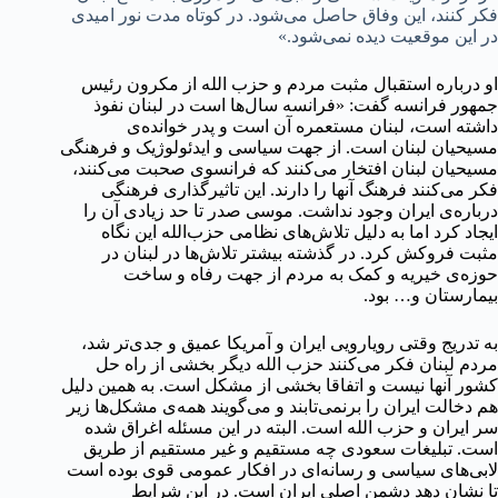
فکر کنند، این وفاق حاصل می‌شود. در کوتاه مدت نور امیدی
در این موقعیت دیده نمی‌شود.»
او درباره‌ استقبال مثبت مردم و حزب الله از مکرون رئیس
جمهور فرانسه گفت: «فرانسه سال‌ها است در لبنان نفوذ
داشته است، لبنان مستعمره‌ آن است و پدر خوانده‌ی
مسیحیان لبنان است. از جهت سیاسی و ایدئولوژیک و فرهنگی
مسیحیان لبنان افتخار می‌کنند که فرانسوی صحبت می‌کنند،
فکر می‌کنند فرهنگ آنها را دارند. این تاثیرگذاری فرهنگی
درباره‌ی ایران وجود نداشت. موسی صدر تا حد زیادی آن را
ایجاد کرد اما به دلیل تلاش‌‌های نظامی حزب‌الله این نگاه
مثبت فروکش کرد. در گذشته بیشتر تلاش‌ها در لبنان در
حوزه‌ی خیریه و کمک به مردم از جهت رفاه و ساخت
بیمارستان و… بود.
به تدریج وقتی رویارویی ایران و آمریکا عمیق‌ و جدی‌تر شد،
مردم لبنان فکر می‌کنند حزب الله دیگر بخشی از راه حل
کشور آنها نیست و اتفاقا بخشی از مشکل است. به همین دلیل
هم دخالت ایران را برنمی‌تابند و می‌گویند همه‌ی مشکل‌ها زیر
سر ایران و حزب الله است. البته در این مسئله اغراق شده
است. تبلیغات سعودی چه مستقیم و غیر مستقیم از طریق
لابی‌های سیاسی و رسانه‌ای در افکار عمومی قوی بوده است
تا نشان دهد دشمن اصلی ایران است. در این شرایط