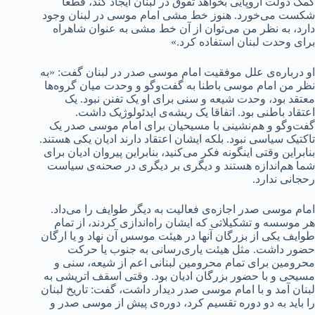
کمک دولت اروپایی بخواهد تفوق در لبنان ایجاد کند، قطعا
شکست می‌خورد. هنوز خط مشی امام موسی در لبنان وجود
دارد، به نظر من می‌توان از آن خط مشی به عنوان شاهراه
برای وحدت لبنان استفاده کرد.»
او درباره‌ی علل موفقیت امام موسی صدر در لبنان گفت: «به
نظر من امام موسی باطنا به گفت‌وگو و وحدت میان گروه‌ها
معتقد بود، وحدت شیعه و سنی برای او یک تفنن نبود. یک
اعتقاد باطنی بود. اتفاقا یک ریشه‌ی ایدئولوژیک داشت.
گفت‌وگو و هم‌نشینی با مسیحیان برای امام موسی صدر یک
تاکتیک سیاسی نبود. بلکه ایشان اعتقاد دارند ادیان یکی هستند.
بنابراین وقتی اینگونه فکر می‌کنید، بنابراین پیروان ادیان برای
شما هم‌اندازه هستند و دیگری بر دیگری در صحنه‌ی سیاست
رحجانی ندارد.
امام موسی صدر اجازه‌ی فعالیت به دیگر طوایف را می‌داد.
هر موسسه‌ و تشکیلاتی که ایشان راه‌اندازی کردند، از تمام
طوایف یکی از بزرگان آنها در هیئت موسس آن نهاد و یا ارگان
حضور داشت. مثل هیئت یاری‌رسانی به جنوب یا حرکت
محرومین برای تمام محرومین لبنانی اعم از شیعه، سنی و
مسیحی و با حضور بزرگان ادیان بود. وقتی اسقف اتریشی به
لبنان آمد و با امام موسی صدر دیدار داشت، گفت: تاریخ لبنان
را باید به دو دوره تقسیم کرد، دوره‌ی پیش از موسی صدر و