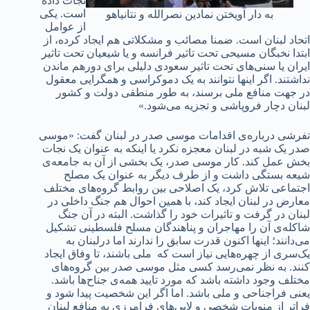
نجات داده
است. یکی
به دار آویختن نمادین نصرالله و نتانیاهو
از عوامل
اتحاد لبنان است. ضمنا مصائب و مشکلاتی هم ایجاد کرده، از
ابتدا نخبگان مسیحی تحت تاثیر فرانسه و یا شیعیان تحت تاثیر
ایران یا سنی‌‌های تحت تاثیر سعودی دلیلی برای دورهم ماندن
نداشتند. اگر اینها نتوانند به یک دموکراسی و همگرایی معقول
در جهت منافع ملی برسند، به طور منطقی دولت و کشور
لبنان دچار فروپاشی و تجزیه می‌شود.»
تفرشی درباره‌ی اقدامات موسی صدر در لبنان گفت: «موسی
صدر یک شبه در لبنان معجزه نکرد یا اینکه به عنوان یک نجات
بخش عمل کند. کار موسی صدر، یک بخشی از آن به جامعه‌ی
شیعه بستگی داشت و از طرف دیگر به عنوان یک مصلح
اجتماعی تلاش کرد، یک اصلاحی بین روابط گروه‌های مختلف
معارض در لبنان ایجاد کند، با همین احوال هم جنگ داخلی در
لبنان در گرفت و تاثیرات خود را گذاشت. البته در آن جنگ
شاکله‌ی آن را مهاجران و پناهندگان مسلح فلسطینی تشکیل
می‌دانند؛ اینها اکنون قدرت سابق را ندارند اما درلبنان به
یک‌سری‌ از چهره‌هایی نیاز است که ملی باشند، تا وفاق ایجاد
کنند. به نظر نمی‌رسد کسی مثل موسی صدر بین گروه‌های
مختلف وجود داشته باشد که مورد تایید همه‌ی جناح‌ها باشد.
یعنی فراجناحی و ملی باشد. اما اگر این شخصیت پیدا شود و
فراتر از منویات شخصی و لابی‌های فرامرزی به منافع لبنان