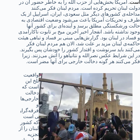
است.
آمریکا بخش‌‌هایی از حزب الله را به خاطر حضور آن در
دولت لبنان تحریم کرده است. مردم لبنان فکر می‌کنند
مداخله‌ی کشورهای دیگر مثل سعودی، ایران، اسراییل از یک
طرف و تحریکات آمریکا باعث می‌شود وضعیت اقتصادی به
حالت ورشکستگی مطلق برسد و آینده‌ای برای کشور آنها
وجود نداشته باشد. انفجار اخیر آخرین میخ بر تابوت ناکارآمدی
و فساد در لبنان بود. گزارش‌هایی مبنی بر فساد و تباهی هیئت
حاکمه‌ی لبنان مزید بر علت شد، الان هم مردم لبنان فکر
می‌کنند باید سرنوشت و اقتدار کشور را خودشان پس بگیرند.
در این شرایط عکس نصرالله و نتانیاهو را آتش می‌زنند. زیرا
فکر می‌کنند هر گونه دخالت خارجی برای آنها مضر است.
واقعیت
تلخ این
است که
دخالت
خارجی‌ها
و
فرقه‌گرای
ی است
که کشور
لبنان را از
تجزیه