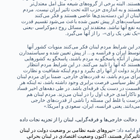
هستند. البته برخی از گروه‌های شیعه مثل امل معتدل‌تر
هستند و به اندازه‌ی حزب الله تحت تاثیر ایران نیست. مردم
لبنان از این دسته‌بندی‌ها عاصی هستند و فکر می‌کنند
سیاست‌های از پیش تعیین شده باعث می‌شود تقسیم قدرت
به نفع آنها نباشد. معتقدند این مسائل روح دموکراسی -یعنی
«یک نفر، یک رای»- را از آنها می‌گیرد.
در این شرایط مردم لبنان فکر می‌کنند منویات کشور آنها
توسط ایران و فرانسه و… از پیش تعیین شده و سیاستمدارن
بیش از آنکه پاسخگو به مردم باشند، پاسخگو به کشورهایی
هستند که آنها را تایید می‌کنند. در این شرایط مردم انتظار
دارند دولت از آنها رای بگیرد و دوم اینکه شفافیت و نظارت
برای مردم باشد، نه قدرت‌های خارجی. ضمنا برای مردم لبنان
از نظر سیاسی فرصت برابری وجود داشته باشد، نه اینکه هر
قسمت در دست یک فرقه‌ای باشد. در طی دهه‌های اخیر فساد
و ناکارآمدی حرف اول را در لبنان می‌‌زند. مردم لبنان هم
درست یا غلط این مسئله را ناشی از قدرت‌‌های خارجی
می‌دانند. یعنی فرانسه، ایران، سعودی و آمریکا.»
دخالت خارجی‌ها و فرقه‌گرایی، لبنان را از تجزیه نجات داده
او ادامه داد:
«نیروهای شبه نظامی بر وضعیت دولت در لبنان
تاثیرگذار هستند، اکنون وضعیت اقتصادی در لبنان بحرانی