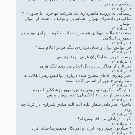
شبکه‌ی ۱ و خبر
۱۴ مرداد ۱۴۰۵
رسیدگی به پرونده کلاهبرداری یک شرکت مهاجرتی با حدود ۳۰۰
شاکی در دادسرای تهران | شناسایی و توقیف ۲ همت از اموال
متهمان
۱۴ مرداد ۱۴۰۵
معتضد: عبدالله شهبازی هم مورد حمایت حکومت پهلوی بود و هم
جمهوری اسلامی
۱۴ مرداد ۱۴۰۵
چرا توافق ایران و عمان درباره‌ی تنگه هرمز اعلام نشد؟
۱۴ مرداد ۱۴۰۵
پوست خربزه تحلیلگران غربی | رضا رئیسی
۱۳ مرداد ۱۴۰۵
خبر تازه از مذاکرات در حال انجام درباره‌ی تنگه هرمز
۱۳ مرداد ۱۴۰۵
دفتر رهبری: ادعای مطرح شده درباره‌ی واکنش رهبر انقلاب به
نامه رئیس‌جمهور از اساس کذب است
۱۳ مرداد ۱۴۰۵
پخش گفت‌وگوی تلویزیونی رئیس‌جمهور پزشکیان با مردم:
امشب بعد از خبر ۲۱ [+تکمیلی: تغییر زمان پخش]
۱۳ مرداد ۱۴۰۵
ماجرای سر دادن شعار علیه آیت الله صادق شیرازی در کربلا چه
بود؟
۱۳ مرداد ۱۴۰۵
اگر تو دریادلی من اقیانوس‌دلم!
۱۳ مرداد ۱۴۰۵
۳ سناریوی پیش روی ایران و آمریکا | محمدرضا طالبی‌نژاد
۱۳ مرداد ۱۴۰۵