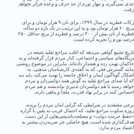
جدی نمی‌گیرند و مهار تورم از حد حرف و وعده فراتر نخواهد
رفت.
زکات فطریه در سال ۱۳۹۹، برای نان ۹ هزار تومان و برای
برنج ۶۰ هزار تومان بود و به این ترتیب در یک بازه دو ساله،
فطریه از نان بیش از ۴۰۰ درصد و فطریه از برنج حداقل ۲۵۰
درصد تورم را تجربه کرده است.
تاریخ تشیع گواهی می‌دهد که اغلب مراجع تقلید شیعه در
بزنگاه‌های سیاسی و اجتماعی، کنار مردم قرار گرفته‌اند و به
حاکمان نهیب زده و هشدار داده‌اند. بنابراین در موضوع روشنی
مانند گسترش فقر، که به گفته‌ی کارشناسان مذهبی، به
اشکال گوناگون ایمان و اخلاق جامعه را تهدید می‌کند، باید دید
که آیا صدای مراجع تقلید به گوش همه دولتمردان و مردم
خواهد رسید تا هم دولتمردان تدبیری بیاندیشند و هم مردم
احساس کنند در برابر نهاد قدرت، ملجأ و پناهی دارند.
برخی معتقدند در شرایطی که گرانی امان مردم را بریده،
روزه سکوت مراجع تقلید، که احتمال قریب به یقین با گزاره
«حفظ حرمت دولت» و مصلحت‌اندیشی‌هایی از این دست
هدف‌گذاری شده است، هیچ حاصلی جز ضربه‌زدن بیشتر به
اعتماد مردم ندارد.