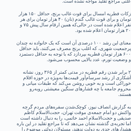
علنی مراجع تقلید مواجه نشده است.
زکات فطریه امسال برای قوت غالب برنج، حداقل ۱۵۰ هزار
تومان و برای قوت غالب گندم (نان) ۴۰ هزار تومان برای هر
نفر اعلام شده است در حالی‌که همین ارقام سال پیش ۷۵ و
۲۰ هزار تومان اعلام شده بود.
معنای این رشد ۱۰۰ درصدی آن است که یک خانواده نه چندان
پرجمعیت شهری، که اغلب برنج مصرف می‌کنند، باید حداقل
۶۰۰ هزار تومان فطریه بپردازد که با توجه به حداقل دستمزد
و وضعیت تورم، عدد بالایی محسوب می‌شود.
۲ برابر شدن رقم فطریه در مدتی کمتر از ۳۶۵ روز، نشانه
آشکاری از رشد سرسام‌آور قیمت‌ها به‌ویژه در حوزه اقلام
خوراکی است و به خوبی روشن می‌کند که طبقات میانی و
محروم جامعه با چه فشارهای سنگین معیشتی روبه‌رو
هستند.
به گزارش انصاف نیوز، کوچک‌شدن سفره‌های مردم گرچه
واکنش دو امام جمعه‌ی موقت تهران، حجت‌الاسلام کاظم
صدیقی و حجت‌الاسلام احمد خاتمی، را به دنبال داشته است
اما تجربه‌ی گذشته نشان می‌دهد که تا مراجع تقلید در این باره
هشدارهای جدی به دولت ندهند، مسئولان دولتی موضوع را