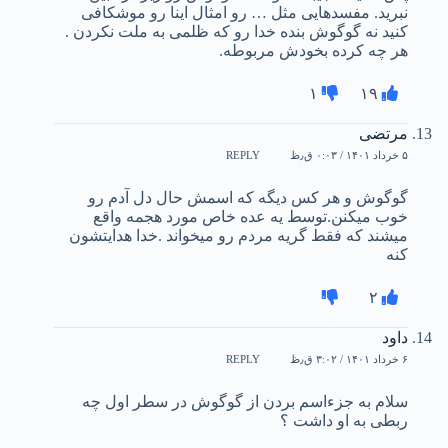
نبرید. مفسدهایی مثل … رو امثال اینا رو موشکافی
کنید نه گوگوش بنده خدا رو که ظلمی به ملت نکردن .
هر چه کرده بخودش مربوطه.
۱
۱۹
مرتضی
۵ خرداد ۱۴۰۱ / ۰:۰۳ ق٫ظ
REPLY
گوگوش و هر کس دیگه که اسمش حال دل آدم رو
خوب میکنن.توسط یه عده خاص مورد هجمه واقع
میشند که فقط گریه مردم رو میخواند .خدا هدایتشون
کنه
۲
داود
۶ خرداد ۱۴۰۱ / ۳:۰۲ ق٫ظ
REPLY
سلام به جزءاسم بردن از گوگوش در سطر اول چه
ربطی به او داشت ؟