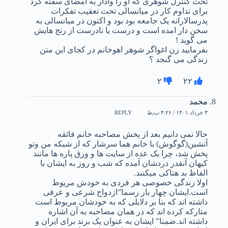
تحت کنترل شوهری که او را وادار به امضای سفته کرد
برای تداوم کار در میانسالی تحت تعقیب تفکرات
پدرسالارانه یک جامعه بود بود و اکنون در میانسالی به
سخن دار امده است و درست یا نادرست از رنج هایش
می گوید !
بفرمایید زن اغواگر شوهر اهوخانم در کجای این متن
زندگی می گنجد ؟
۲
۲۲
محمد
۳ خرداد ۱۴۰۱ / ۴:۲۶ ب٫ظ
REPLY
حالا نمی دانیم بعد از پخش مصاحبه خانم فائقه
آتشین(گوگوش) با خانم هما سرشار که از شبکه من وتو
پخش شد، چرا یک عده از سایت ها و ورق پاره ها مانند
کیهان آنقدر دردشان آمده که شب و روز به ایشان با
الفاظ بد هتاکی میکنند.
اولا زندگی خصوصی هر فردی به خودش مربوط
است.ایشان چهار بار رسما”ازدواج شرعی و عرفی
داشته اند که بنا بر دلایلی که به خودشان مربوط است
متارکه کرده اند که در همان مصاحبه به آن اشاره
داشته اند.ضمنا” ایشان به عنوان یک برند برای ایران و