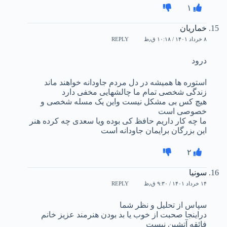
۱
خماریان
۸ خرداد ۱۴۰۱ / ۱۰:۱۸ ق٫ظ
REPLY
درود
استوره ها همیشه در دل مردم جاودانه خواهند ماند
زندگی شخصی تمام ما چالشهایی مخفی دارد
هیچ کس بی مشکل نیست واین یک مسله شخصی و
خصوصی است
ما چه کار داریم حافظ کی بوده ویا سعدی چه کرده هنر
این بزرگان برایمان جاودانه است
۲
سونیا
۱۴ خرداد ۱۴۰۱ / ۹:۳۰ ق٫ظ
REPLY
سپاس از تحلیل و نظر شما
دراینجا صحبت از خوب یا بد بودن هنرمند عزیز خانم
فائقه آتشین نیست