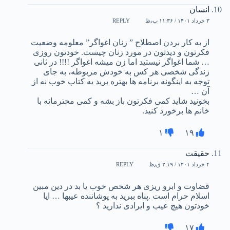
انسان
۳ خرداد ۱۴۰۱ / ۱۱:۳۶ ب٫ظ
REPLY
از به کار بردن اصطلاح ” زنان اغواگر” معلومه وضعیت
فکرتون و دیدتون در مورد زنان چیست. خودتون روزی
… شما اغواگر نیستید اما زن میشه اغواگر !!!! در ثانی
زندگی شخصی هر کس به خودش مربوطه، به جای
توجه به اینگونه برنامه ها بهتره برید یه کتاب خوب نه از
آن …
بخونید شاید کمی فکرتون باز بشه و کمی محترمانه با
خانم ها برخورد کنید.
۱
۱۹
حقیقت
۴ خرداد ۱۴۰۱ / ۲:۱۹ ق٫ظ
REPLY
قضاوت و ابرو ریزی هر شخص خوب یا بد در دین مبین
اسلام حرام است .پناه ببرید به پوشاننده عیبها … ایا
خودتون هیچ عیب و ایرادی ندارید ؟
۱۷