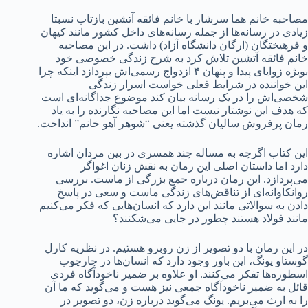
مصاحبه خانم هما سرشار با خانم فائقه آتشین بازتاب نسبتا
زیادی در رسانه‌ها از جمله رسانه‌های داخل کشور مانند کیهان
و فرهیختگان (ارگان دانشگاه آزاد) داشت. در این مصاحبه
خانم فائقه آتشین تلاش کرد به شرح زندگی خصوصی خود
بویژه زوایای پیدا و پنهان ۴ ازدواج رسمی‌اش بپردازد اینکه چرا
این خواننده در شرایط فعلی خواست اسرار زندگی
شخصی‌اش را در یک رسانه بیان کند موضوع جداگانه‌ای است
که هدف این نوشتار نیست اما این مصاحبه نگارنده را به یاد
رمان پرفروش سالیان گذشته یعنی “شوهر آهو خانم” انداخت.
این کتاب اگرچه به مساله چند همسری در بین مردان اشاره
دارد اما داستان اصلی این رمان به نقش زنان اغواگر
می‌پردازد. این رمان درباره جمع بزرگی از ماست. بررسی
روانکاوانه‌ای از تناقض‌های زندگی ماست و سعی در پاسخ
دادن به سوالاتی مانند این دارد که انسان‌هایی که فکر می‌کنیم
مانند فولاد هستند چطور در جایی می‌شکنند؟
در این رمان با دو تصویر از زن روبرو هستیم. در نظریه کارل
گوستاو یونگ، این باور وجود دارد که انسان‌ها در چارچوب‌
اسطوره‌ها تفکر می‌کنند. او علاوه بر ضمیر ناخودآگاه فردی
قائل به ضمیر ناخودآگاه جمعی نیز هست و می‌گوید که ما‌ آن‌
را به ارث می‌بریم. یونگ می‌گوید درباره زن، دو تصویر در