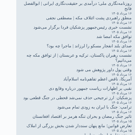
روزنامه‌نگاری ملی؛ درآمدی بر حقیقت‌نگاری ایرانی | ابوالفضل
فاتح
۱۶ مرداد ۱۴۰۵
منطق راهبردی پشت ائتلاف مکه | مصطفی نجفی
۱۶ مرداد ۱۴۰۵
نشست خبری رئیس‌جمهور پزشکیان فردا برگزار می‌شود
۱۶ مرداد ۱۴۰۵
توافق مکه امضا شد
۱۶ مرداد ۱۴۰۵
صدای بلند انفجار مسکو را لرزاند | ماجرا چه بود؟
۱۶ مرداد ۱۴۰۵
نشست رهبران پاکستان، ترکیه و عربستان | از توافق مکه چه
می‌دانیم؟
۱۶ مرداد ۱۴۰۵
وقتی پول داور پژوهش می شود
۱۶ مرداد ۱۴۰۵
آمریکا، ناقض اعظم تفاهم‌نامه اسلام‌آباد
۱۶ مرداد ۱۴۰۵
نقبی بر اظهارات ریاست جمهور درباره وقایع دی
۱۶ مرداد ۱۴۰۵
پزشکیان: ارز ترجیحی حذف نمی‌شد قحطی در جنگ قطعی بود
۱۶ مرداد ۱۴۰۵
ترامپ: جنگ با ایران به زودی تمام می‌شود
۱۶ مرداد ۱۴۰۵
تاثیر جنگ رمضان و بحران تنگه هرمز بر اقتصاد افغانستان
۱۵ مرداد ۱۴۰۵
تعارض قوانین؛ مانع پنهان سنددار شدن بخش بزرگی از املاک
۱۵ مرداد ۱۴۰۵
در نقد نقل قول های جعلی!