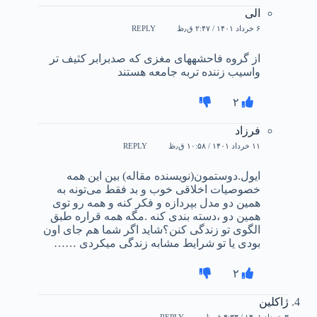
الی
۶ خرداد ۱۴۰۱ / ۲:۴۷ ق٫ظ
REPLY
از گروه فاحشههای مغزی که صدبرابر کثیف تر
واسیب زننده تربه جامعه هستند
۲
فرزاد
۱۱ خرداد ۱۴۰۱ / ۱۰:۵۸ ق٫ظ
REPLY
ایول.دوستمون(نویسنده مقاله) بین این همه
خصوصیات اخلاقی خوب و بد فقط می‌تونه به
همین دو مدل بپردازه و فکر کنه و همه رو توی
همین دو ،دسته بندی کنه .مگه همه قراره طبق
الگوی تو زندگی کنن؟شاید اگر شما هم جای اون
بودی یا تو شرایط مشابه زندگی میکردی ……
۲
ژاکلین
۳ خرداد ۱۴۰۱ / ۴:۳۳ ق٫ظ