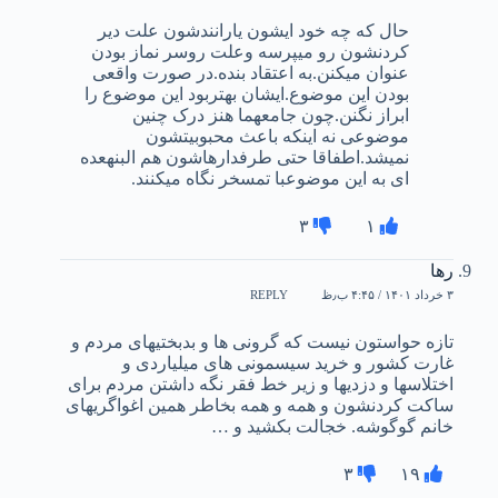
حال که چه خود ایشون یارانندشون علت دیر
کردنشون رو میپرسه وعلت روسر نماز بودن
عنوان میکنن.به اعتقاد بنده.در صورت واقعی
بودن این موضوع.ایشان بهتربود این موضوع را
ابراز نگنن.چون جامعهما هنز درک چنین
موضوعی نه اینکه باعث محبوبیتشون
نمیشد.اطفاقا حتی طرفدارهاشون هم البنهعده
ای به این موضوعبا تمسخر نگاه میکنند.
۳
۱
رها
۳ خرداد ۱۴۰۱ / ۴:۴۵ ب٫ظ
REPLY
تازه حواستون نیست که گرونی ها و بدبختیهای مردم و
غارت کشور و خرید سیسمونی های میلیاردی و
اختلاسها و دزدیها و زیر خط فقر نگه داشتن مردم برای
ساکت کردنشون و همه و همه بخاطر همین اغواگریهای
خانم گوگوشه. خجالت بکشید و …
۳
۱۹