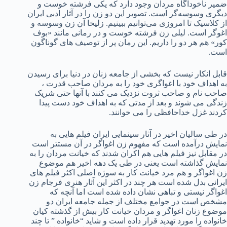
ضمیر ناخودآگاه مردان وجود دارد که یکی فرشته خوست و
دیگری وسوسه‌گر است. تصویر این دو زن را در آثار ادبی ایران
از کلاسیک تا امروزی می‌توانیم ببینیم. زلیخا آن زن وسوسه‌ و
اغوگر است. لیلی زن فرشته خوست و در رمانی مانند «بوف
کور» هم هر دو را داریم. این رمان پر از توصیف های گوناگون
است.
قابل انکار نیست که بخشی از جامعه زنان در دنیا برای رسیدن
به اهداف خود با اغواگری خود را به مردان صاحب قدرت ،
صاحب نام و صاحب ثروت نزدیک می کنند با آنها حتی شریک
زندگی می شوند و بعد از مدتی که به اهداف خود دست پیدا
کردند غزل خداحافظی را می خوانند.
در طی سالیان اخیر در آثار سینمایی ایران فیلم هایی به
نمایش درآمده است که مفهوم زن اغواگر در آن مستتر است
در مقابل نیز فیلم هایی هم اکران شدند که خیانت مردان را به
نمایش گذاشته است یعنی در طی یک دهه اخیر هم موضوع
زن اغواگر و هم مرد خیانت کار به سوژه اصلی اکثر فیلم های
ایرانی بدل شده است هر چند در اکثر این آثار هنری فرجام زن
اغواگر نیستی و تباهی نشان داده شده است اما آنچه که
مشخص است در جوامع مختلف از جمله جامعه ایران دو
موضوع زنان اغواگر و مردان خیانت کار بیش از گذشته کیان
خانواده را مورد تهدید قرار داده است و شاید “خانواده ” تا چند