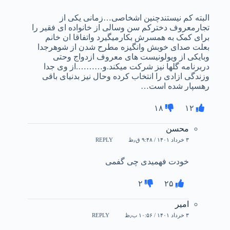
البته کم نیستندچنین اشخاصی…زمانی یکی از
تجارمعروف دخترکم سن وسالی از خانواده ای فقیر را
برای کمک به همسرش بکارمیگیرد واتفاقا ان خانم
بعلت صدای خوبش وانگیزه مطرح شدن از شوهرجدا
وبایکی از ویولونیست های معروف ازدواج وحتی
دربرنامه گلها نیز شرکت میکند.و……….از وی جدا
وزندگی ازادی را انتخاب کرده وحال نیز بدنیای باقی
رهسپار شده است…
۱۸
۱۲
محسن
۳ خرداد ۱۴۰۱ / ۹:۴۸ ق٫ظ
REPLY
خودت فهمیدی چی گفمی
۲
۲۵
امیر
۳ خرداد ۱۴۰۱ / ۱۰:۵۶ ب٫ظ
REPLY