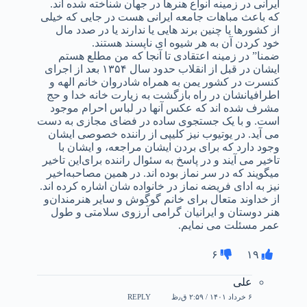
ایرانی در زمینه انواع هنرها در جهان شناخته شده اند.
که باعث مباهات جامعه ایرانی هست در جایی که خیلی
از کشورها یا چنین برند هایی یا ندارند یا در صدد مال
خود کردن آن به هر شیوه ای ناپسند هستند.
ضمنا” در زمینه اعتقادی تا آنجا که من مطلع هستم
ایشان در قبل از انقلاب حدود سال ۱۳۵۴ بعد از اجرای
کنسرت در کشور یمن به همراه شادروان خانم الهه و
اطرافیانشان در راه بازگشت به زیارت خانه خدا و حج
مشرف شده اند که عکس آنها در لباس احرام موجود
است. و با یک جستجوی ساده در فضای مجازی به دست
می آید. در یوتیوب نیز کلیپی از راننده خصوصی ایشان
وجود دارد که برای بردن ایشان مراجعه، و ایشان با
تاخیر می آیند و در پاسخ به سئوال راننده برای‌این تاخیر
میگویند که در سر نماز بوده اند. در همین مصاحبه‌اخیر
نیز به ادای فریضه نماز در خانواده شان اشاره کرده اند.
از خداوند متعال برای خانم گوگوش و سایر هنرمندان‌و
هنر دوستان و ایرانیان گرامی آرزوی سلامتی و طول
عمر مسئلت می نمایم.
۶
۱۹
علی
۶ خرداد ۱۴۰۱ / ۲:۵۹ ق٫ظ
REPLY