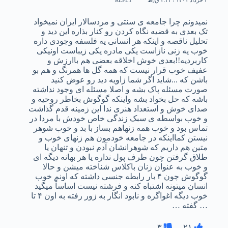
REPLY
نمیدونم چرا جامعه ی سنتی و مردسالار ایران نمیخواد
تک بعدی به قضیه نگاه کردن رو کنار بذاره این دید و
تحلیل ناقصه و اینکه هر انسانی یه فلسفه وجودی داره
خوب یه زنی نازاست یکی مادره یکی زیباست اونیکی
کاربردیه!!بعدی خوش اخلاقه بعضی هم باارزش و
عفیف خوب قرار نیست که همه گل ها همرنگ و هم بو
باشن که ..‌.شاید اگر شما زاویه دید رو عوض کنید
صورت مسئله پاک بشه و اصلا مسئله ای وجود نداشته
باشه که حل بخواد بشه واینکه گوگوش بخاطر روحیه و
صدای خوش و استعداد هنری ندا این زمینه قدم گذاشت
و خوب بواسطه ی سبک زندگی خاص خودش با مردا در
تماس بود و خوب همه زنهاهم بساز با بد و خوب شوهر
نیستن کمااینکه در جامعه خودمون هم زنهای خوب و
متین هم داریم که شوهرانشان آدم نبودن و تنهان یا
طلاق گرفتن چون طرف پول نداره یا هر بهانه دیگه ای
و خوب به عنوان زنان باکلاس شناخته میشن و حالا
گوگوش چون ۴ بار رابطه جنسی داشته که اونم خوب
انسان میتونه اشتباه کنه و فرشته نیست اساساً میگید
خوب دیگه اغواگره و نابود انگار به زور رفته به اون ۴ تا
… گفته …
۳
۲۱