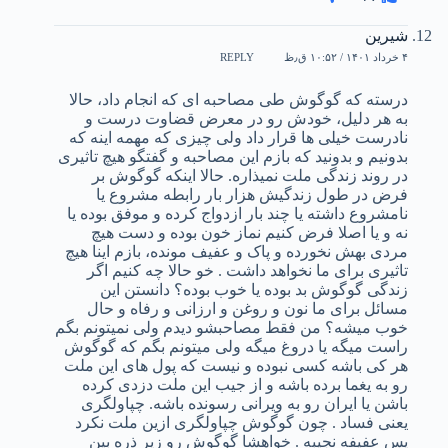
شیرین
۴ خرداد ۱۴۰۱ / ۱۰:۵۲ ق٫ظ
REPLY
درسته که گوگوش طی مصاحبه ای که انجام داد، حالا
به هر دلیل، خودش رو در معرض قضاوت درست و
نادرست خیلی ها قرار داد ولی چیزی که مهمه اینه که
بدونیم و بدونید که بازم این مصاحبه و گفتگو هیچ تاثیری
در روند زندگی ملت نمیذاره. حالا اینکه گوگوش بر
فرض در طول زندگیش هزار بار رابطه مشروع یا
نامشروع داشته یا چند بار ازدواج کرده و موفق بوده یا
نه و یا اصلا فرض کنیم نماز خون بوده و دست هیچ
مردی بهش نخورده و پاک و عفیف مونده، بازم اینا هیچ
تاثیری برای ما نخواهد داشت . خو حالا چه کنیم اگر
زندگی گوگوش بد بوده یا خوب بوده؟ دانستن این
مسائل برای ما نون و روغن و ارزانی و رفاه و حال
خوب میشه؟ من فقط مصاحبشو دیدم ولی نمیتونم بگم
راست میگه یا دروغ میگه ولی میتونم بگم که گوگوش
هر کی باشه کسی نبوده و نیست که پول های این ملت
رو به یغما برده باشه و از جیب این ملت دزدی کرده
باشن یا ایران رو به ویرانی رسونده باشه. چپاولگری
یعنی فساد . چون گوگوش چپاولگری ازین ملت نکرد
پس عفیفه نجیبه . خواهشا گوگوش رو زیر ذره بین