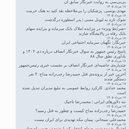
بی‌بی‌سی به روایت خبرنگار سابق آن
۱۸ مرداد ۱۴۰۵
مهدی یونسی: پزشکیان را بی‌ملاحظه نقد کنید نه هتک حرمت
۱۸ مرداد ۱۴۰۵
شوک تازه به لیونل مسی | پدر اسطوره درگذشت
۱۷ مرداد ۱۴۰۵
«شرایط ویژه» در مزایده املاک بانک سرمایه و مزایده سهام
بانک رفاه در پالایشگاه شازند
۱۷ مرداد ۱۴۰۵
خبرنگار؛ نگهبان سرمایه اجتماعی ایران
۱۷ مرداد ۱۴۰۵
پاسخ رئیس جمهور به سوال خبرنگار انصاف درباره دی ۱۴۰۴ و
یادآوری نطق سال ۸۸
۱۷ مرداد ۱۴۰۵
چندپاره‌ی حاشیه‌ای خبرنگار انصاف بر نشست خبری رئیس‌جمهور
۱۷ مرداد ۱۴۰۵
آخرین خبر از پرونده‌ی قتل حمیدرضا رجب‌زاده مداح: ۴ نفر
دستگیر شدند
۱۷ مرداد ۱۴۰۵
محمد خدادی: کارکرد روابط عمومی به تبلیغ مدیران تبدیل شده
است
۱۷ مرداد ۱۴۰۵
ننه دلاورهای ایرانی | محمدرضا تاجیک
۱۷ مرداد ۱۴۰۵
حمیدرضا رجب‌زاده مداح کیست و چطور به قتل رسید؟
۱۷ مرداد ۱۴۰۵
محمدعلی سبحانی: پیمان مکه تهدیدی برای ایران نیست
۱۷ مرداد ۱۴۰۵
احتمال شنیده شدن صدای انفجار کنترل‌شده در جنوب اصفهان