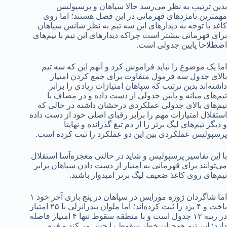
بدین ترتیب به نظر می‌رسد حالا سپاهان و پرسپولیس
مهمترین نامزدهای قهرمانی در این فصل هستند؛ اما روی
کاغذ با توجه به دیدارهای این سه تیم به نظر شانس سپاهان
برای قهرمانی بیشتر است چراکه دیدارهای این تیم با تیم‌های
اصطلاحا پایین جدولی است.
اما یک موضوع را نباید فراموش کرد و آنهم این که سه تیم
بالای جدول سه فرمول متفاوت برای جمع کردن امتیاز
داشته‌اند بدین ترتیب که سپاهان امتیازات زیادی را برابر
تیم‌های میانه و پایین جدولی از دست داده و در مصاف با
تیم‌های بالای جدولی عملکردی درخشان داشته در حالی که
استقلال امتیازات مهم را برابر رقبای اصلی خود از دست داده
و دیگر تیم‌های لیگ برتر را از دم تیغ گذرانده و نهایتا
پرسپولیس عملکردی بین این دو عملکرد را ثبت کرده است.
با این تفاسیر پرسپولیس و شاید در حالتی معجزه‌آسا استقلال
می‌توانند برای قهرمانی به امتیاز از دست دادن سپاهان برابر
تیم‌های روی کاغذ ضعیف لیگ برتر امیدوار باشند.
اما شاگردان ژوزه مورایس در سپاهان در پنج بازی آخر خود ۱
باخت و ۴ برد را ثبت کرده‌اند؛ اما ملوان بندرانزلی با ۲۵ امتیاز
در رتبه ۱۲ جدول است و با منطقه سقوط تنها ۴ امتیاز فاصله
دارد؛ این تیم همچنان خطر سقوط را حس می‌کند و فرم