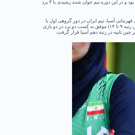
تیم ملی والیبال زنان ایران در ادوار قبلی حضور در این مسابقات ۱ دوازدهمی، ۴ هشتمی، ۱ نهمی و ۱ هفتمی (بهترین عملکرد) را بدست آورده بود و در این دوره تیم جوان شده رشیدی با ۳ برد
مه خود دارد؛ اما در این دوره والیبال قهرمانی آسیا، تیم ایران در دور گروهی اول با
شکست قابل انتظار ۳ بر ۰ برابر ژاپن و شکست حاصل از کم تجربگی برابر هند با نتیجه ۳ بر ۱ به جمع ۸ تیم نرسید و در دور دوم گروهی (تعیین رتبه ۹ تا ۱۴) موفق به کسب دو برد در دو بازی