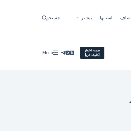
نصاف
استانها
بیشتر
جستجو
همه اخبار
Menu
[کلیک کن]