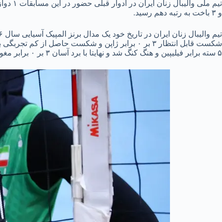
و ۳ باخت به رتبه دهم رسید.
۵ سته برابر فیلیپین و هنگ کنگ شد و نهایتا با برد آسان ۳ بر ۰ برابر مغولستان به دیدار نهم_دهمی رسید که ساعاتی پیش با شکست ۳ بر ۰ برابر چین تایپه در رتبه دهم آسیا قرار گرفت.