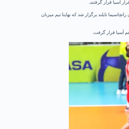
 زنان آسیا از ۸ تا ۱۵ شهریور با حضور ۱۴ تیم به میزبانی شهر ناخون راتچاسیما تایلند برگزار ‌شد که نهایتا تیم میزبان
هم آسیا قرار گرفت.