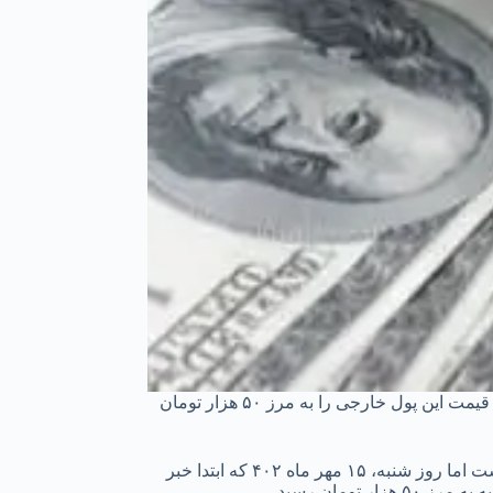
سرویس اقتصادی، انصاف نیوز: بعد از مدتی آرامش و ثبات قیمت ارز، رخ‌دادهای طبیعی و غیرطبیعی منطقه بازار دلار تهران را نوسانی کرد و قیمت این پول خارجی را به مرز ۵۰ هزار تومان
به گزارش خبرنگار انصاف نیوز، در چند هفته گذشته دلار در بازار غیررسمی ارز در محدوده ۴۹ هزار و ۲۰۰ تا ۴۹ هزار و ۴۰۰ تومان نوسان داشت اما روز شنبه، ۱۵ مهر ماه ۴۰۲ که ابتدا خبر
ومان رسید.