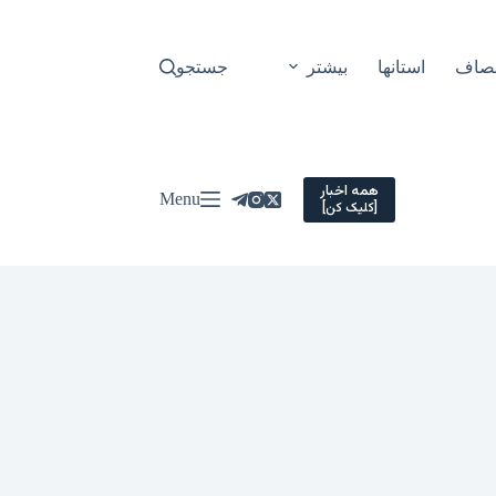
نصاف
استانها
بیشتر
جستجو
همه اخبار
Menu
[کلیک کن]