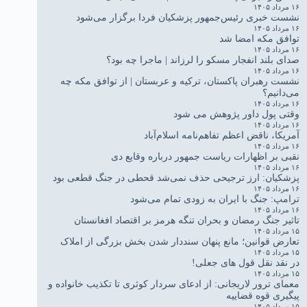
۱۶ مرداد ۱۴۰۵
نشست خبری رئیس‌جمهور پزشکیان فردا برگزار می‌شود
۱۶ مرداد ۱۴۰۵
توافق مکه امضا شد
۱۶ مرداد ۱۴۰۵
صدای بلند انفجار مسکو را لرزاند | ماجرا چه بود؟
۱۶ مرداد ۱۴۰۵
نشست رهبران پاکستان، ترکیه و عربستان | از توافق مکه چه
می‌دانیم؟
۱۶ مرداد ۱۴۰۵
وقتی پول داور پژوهش می شود
۱۶ مرداد ۱۴۰۵
آمریکا، ناقض اعظم تفاهم‌نامه اسلام‌آباد
۱۶ مرداد ۱۴۰۵
نقبی بر اظهارات ریاست جمهور درباره وقایع دی
۱۶ مرداد ۱۴۰۵
پزشکیان: ارز ترجیحی حذف نمی‌شد قحطی در جنگ قطعی بود
۱۶ مرداد ۱۴۰۵
ترامپ: جنگ با ایران به زودی تمام می‌شود
۱۶ مرداد ۱۴۰۵
تاثیر جنگ رمضان و بحران تنگه هرمز بر اقتصاد افغانستان
۱۵ مرداد ۱۴۰۵
تعارض قوانین؛ مانع پنهان سنددار شدن بخش بزرگی از املاک
۱۵ مرداد ۱۴۰۵
در نقد نقل قول های جعلی!
۱۵ مرداد ۱۴۰۵
معمای ترور لاریجانی: از ادعای سردار کوثری تا تکذیب خانواده و
پیگیری قوه قضاییه
۱۵ مرداد ۱۴۰۵