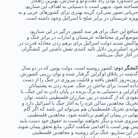
پر دستاورد بودن راه گفت‌وگو و سازش، بهترین راهکار
شناخته شود. بدیهی است با دستیابی به اهداف این سناریو،
جریانی تصور نمی‌کرد گزینه بهتری برای کشورهای عربی و به
ویژه عربستان در برابر صلح با اسرائیل وجود داشته است.
منافع این جنگ برای هر سه کشور درگیر در این سناریو،
موضع‌گیری محتاطانه عربستان و امارات در برابر جنگ و
واکنش شدید دولت اسرائیل برای برهم زدن معادله قدرت در
غزه، اصلی‌ترین دلایل تائید کنند‌ی نقش داشتن این کنشگران
در آغاز جنگ می‌باشد.
کنشگر دوم:
کشور روسیه است. دولت پوتین که در دو سال
گذشته در باتلاق اوکراین گرفتار شده و توان رزمی کشورش
روز‌به‌روز کاهش یافته و قابلیت پیروزی در جنگ را از دست
داده است؛ برای نباختن در جنگ، ضربه زدن به پشتیبانان
اوکراین و دستیابی به برگ برنده در پایان دادن به این جنگ، با
نفوذی که از گذشته در بین مبارزان فلسطینی داشته، توان
تحریک مجاهدین ساکن غزه را به آغاز جنگ با اسرائیل دارد و
بهانه‌ی تحریک فلسطینیان هم می‌تواند این باشد که اگر گام
نهایی در پیمان ابراهیم برداشته شود، مجاهدین فلسطینی
منزوی شده و دیگر نخواهند توانست به حقوق خود دست یابند
پس بهتر است با اقدامی شگفت انگیز، مانع تحقق پیمان شوند.
در این سناریو، جنگ برای روسیه و مجاهدین فلسطینی