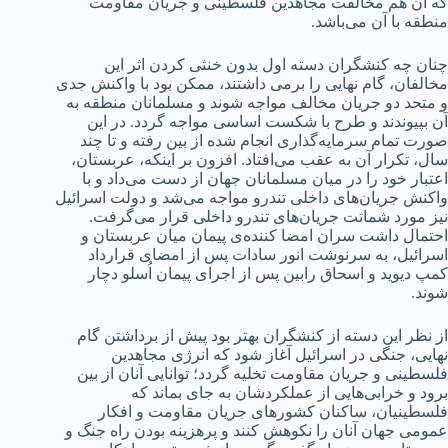
که آن هم مخالفت مجاهدین فلسطینی و جریان مقاومت
منطقه با آن می‌باشد.
چنان چه کنشگران دسته اول بدون خنثی کردن اثر این
مخالفان، گام نهایی را برمی داشتند، ممکن بود با واکنش جدی
و متحد دو جریان مخالف مواجه شوند و مسلمانان منطقه به
آن بپیوندند و طرح با شکست اساسی مواجه گردد. در این
صورت تمام سرمایه‌گذاری انجام شده از بین رفته و تا چند
سال، تکرار آن به عقب می‌افتاد. افزون بر اینکه، عربستان،
اعتبار خود را در میان مسلمانان جهان از دست می‌داد و با
واکنش جریان‌های داخلی تندرو مواجه می‌شد و دولت اسرائیل
نیز مورد شماتت جریان‌های تندرو داخلی قرار می‌گرفت.
احتمال داشت سران امضا کننده‌ی پیمان میان عربستان و
اسرائیل، به سرنوشت انور سادات پس از امضای قرارداد
کمپ دیوید و اسحاق رابین پس از اجرای پیمان اُسلو دچار
شوند.
از نظر این دسته از کنشگران بهتر بود پیش از برداشتن گام
نهایی، جنگی در اسرائیل آغاز شود که انرژی مجاهدین
فلسطینی و جریان مقاومت تخلیه گردد؛ توانایی آنان از بین
برود و خرابی‌هایی از عملکردشان به جای بماند که
فلسطینیان، ساکنان کشورهای جریان مقاومت و افکار
عمومی جهان آنان را نکوهش کنند و پرهزینه بودن راه جنگ و