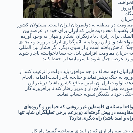
نخواهند،
امروز
نگاه
جریان
مقاومت در منطقه به دولتمردان ایران است. مسئولان کشور
از یکسو با محدودیت‌هایی که ایران برای خود در عرصه بین
المللی برای رایزنی با بازیگران آشکار و پنهان به وجود آورده
مواجه‌اند و از این رو دامنه تاثیرگذاری ایران بر روند و نتیجه‌ی
جنگ کاهش یافته است و از سوی دیگر، اگر فشار بین المللی
به جریان مقاومت افزایش یابد، چه بسا ناخواسته ناچار شوند
وارد عرصه جنگ شوند تا سرمایه‌ها را حفظ کنند.
ایرانیان (چه مخالف و چه موافق) باید دولت را ترغیب کنند از
ورود به جنگ پرهیز نماید و چنانچه ناچار است اقدامی انجام
دهد، اولویت اول آن تامین منافع کشور باشد؛ در غیر این
صورت بهتر است کج‌دار و مریز رفتار کند تا برافروزندگان
جنگ، خود با یکدیگر تسویه حساب نمایند.
واقعا مسئله‌ی فلسطین غیر روشی که حماس و گروه‌های
مقاومت در پیش گرفته‌اند (و بزعم برخی تحلیلگران شاید تنها
راه و امید باشد) راه دیگری ندارد؟
به جز سه راه اری که در ابتدای مصاحبه گفتم؛ راه کار