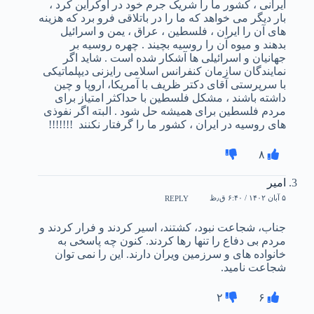
ایرانی ، کشور ما را شریک جرم خود در اوکراین کرد ،
بار دیگر می خواهد که ما را در باتلاقی فرو برد که هزینه
های آن را ایران ، فلسطین ، عراق ، یمن و اسرائیل
بدهند و میوه آن را روسیه بچیند . چهره روسیه بر
جهانیان و اسرائیلی ها آشکار شده است . شاید اگر
نمایندگان سازمان کنفرانس اسلامی رایزنی دیپلماتیکی
با سرپرستی آقای دکتر ظریف با آمریکا، اروپا و چین
داشته باشند ، مشکل فلسطین با حداکثر امتیاز برای
مردم فلسطین برای همیشه حل شود . البته اگر نفوذی
های روسیه در ایران ، کشور ما را گرفتار نکنند ‌ !!!!!!!
۸
امیر
۵ آبان ۱۴۰۲ / ۶:۴۰ ق٫ظ
REPLY
جناب، شجاعت نبود، کشتند، اسیر کردند و فرار کردند و
مردم بی دفاع را تنها رها کردند. کنون چه پاسخی به
خانواده های و سرزمین ویران دارند. این را نمی توان
شجاعت نامید.
۲
۶