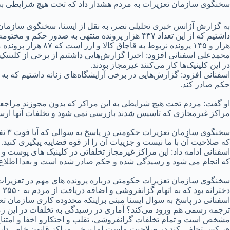
سخنگوی سازمان تعزیرات به مردم هشدار داد که تحت هیچ شرایطی به م
هزار و ۱۴۵ پرونده نربوط به قاچاق کالا و ارز است که ۸۷ هزار پرونده مختومه شده است و ۳۱ هزار و ۷۰۰ فقره پرونده بهداشت داشتیم که ۳۱۴۶ فقره مختومه شده است.
محمدعلی اسفنانی افزود: اخیرا گزارش‌هایی داشتیم از برخی از کلین
در این کلینیک‌ها کار می‌کنند غیرمجاز بودند.
اسفنانی افزود: گزارش‌هایی در برخی آرایشگاه‌های زنانه داشتیم که 
حکم صادر کند.
او گفت: مردم تحت هیچ شرایطی به این مراکز که بدون مجوزند مراجعه
مراکز غیرمجازی که تاسیس شدند بازرسی نمی شود و تخلفات آنها ارسال
سخنگ
که صلاحیت آن با ما نیست و جزییات آن را از قوه قضاییه پیگیری کنید.
اسفنانی ادامه داد: این مراکز غیرمجاز تخلفاتی در کلینیک های پوست و 
که انجام می شود و رسیدگی شده و حکم صادر شده است و بعدا اطلاع 
سخنگوی سازمان تعزیرات حکومتی درباره پرونده های مهم در تعزیرات گ
دخترانه بود که به اتهام گزانفروشی و اضافه دریافت از مردم به ۳۵۵۰ میلیارد ریال جریمه و بازگرداندن اضافه دریافتی که از مردم گرفته بودند محکوم شدند.
اسفنانی در پاسخ به سوال ایسنا مبنی براینکه محدوده کاری سازمان تع
ترجمه رسمی هم ورود می‌کند؟ آماری در رسیدگی به تخلفات در این
مشخص است و تمام تخلفات گرانفروشی، تقلب و احتکارو اخفا و امتن
هر کس تخلفی کند در صلاحیت ماست اما برخی مراکز قانون خاص دارند