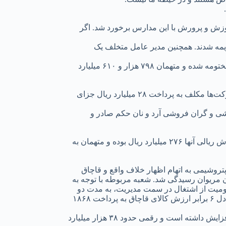
موزش و پرورش با این مدارس برخورد شد. اگر
جریمه نقدی شد و شرکت و متخلفین جریمه شدند. همچنین مدیر عامل متخلف یک
سخنگوی سازمان تعزیرات حکومتی افزود: طی ۸ ماهه امسال نیز در مورد پرونده خودروسازی ۲۶۶۵ پرونده وارده داشتیم که ۲۲۷۰ پرونده مختومه شده و متهمان ۷۹۸ هزار و ۶۱۰ میلیارد
اسفنانی افزود: در ۸ ماهه امسال ۳۵ پرونده در تعزیرات حکومتی برای شرکت‌های لبنی و رسیدگی به تخلفات آنها تشکیل شده است و این شرکت‌ها مکلف به پرداخت ۲۸ میلیارد ریال جزای
شی و کم فروشی نان و آرد گفت: در این مدت در خصوص ۱۲ هزار و ۸۶۹ پرونده کم فروشی و گران فروشی آرد و نان حکم صادر و
او در مورد پرونده احتکار و عرضه خارج از شبکه آرد و نان در ۸ ماه امسال نیز گفت: ۲۷۹۴ پرونده نیز در این زمینه مختومه شده است که ارزش ریالی آنها ۲۷۶ میلیارد ریال بوده و متهمان به
وشیمی به اتهام اظهار خلاف واقع و قاچاق
ت حکومتی شهرستان مریوان رسیدگی شد. شعبه مربوطه با توجه به
ومیت از اشتغال در سمت مدیریت، به مدت دو
سال به پرداخت ۳۱۱ میلیارد و ۴۲۸ میلیون ریال جزای نقدی محکوم کرد. همچنین شعبه مربوطه شرکت را دو برابر محکومیت مدیرعامل معادل ۶ برابر ارزش کالای قاچاق به پرداخت ۱۸۶۸
وی در پاسخ به سوالی درباره اینکه چه میزان کمک به خزانه دولت کردید؟ گفت: امسال میزان وصولی مان نسبت به سال گذشته ۸۳ درصد افزایش داشته است و رقمی حدود ۳۸ هزار میلیارد