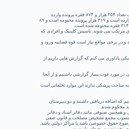
به گزارش آژانس خبری تحلیلی نصر، به نقل از ایسنا، سخنگوی سازمان تعزیرات در نشست خبری امروز گفت: امسال در ۸ ماهه ابتدایی سال، تعداد ۴۵۴ هزار و ۸۷۴ فقره پرونده وارده
داشتیم که از این تعداد ۴۳۷ هزار پرونده منتهی به صدور حکم و مختومه شده است. از این تعداد ۳۳۴ هزار فقره پرونده کالا و خدمات داریم و وارده است و ۳۱۹ هزار پرونده مختومه است و ۸۹
ی مرتکب می شوند. تاسیس کلینیک و افرادی که
 و در برخی مواقع نیاز است قوه قضاییه ورود و
کی یاداوری می کنم که گزارش هایی داریم از
 اطلاع دقیقی ندارم، ولی در مورد فوت بیمار گزارشی داشتیم و از آنجا
 به مباحث پزشکی ندارند این موارد تخلفاتی است
 که اضافه دریافتی داشتند و دو دبیرستان
و همچنین صنوفی مانند دفاتر اسناد و دفاتر
رات مصوب مجمع تشخیص مصلحت و قانون صفی
وضوع حقوق خصوصی باشد یا مراکز دولتی باشد.
اص هستند و در حیطه ما نیست.