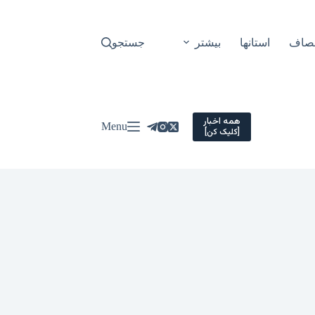
نصاف
استانها
بیشتر
جستجو
همه اخبار
Menu
[کلیک کن]