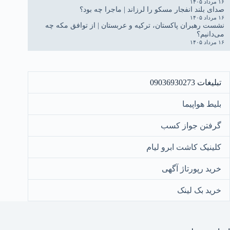
۱۶ مرداد ۱۴۰۵
صدای بلند انفجار مسکو را لرزاند | ماجرا چه بود؟
۱۶ مرداد ۱۴۰۵
نشست رهبران پاکستان، ترکیه و عربستان | از توافق مکه چه
می‌دانیم؟
۱۶ مرداد ۱۴۰۵
تبلیغات 09036930273
بلیط هواپیما
گرفتن جواز کسب
کلینیک کاشت ابرو لیام
خرید رپورتاژ آگهی
خرید بک لینک