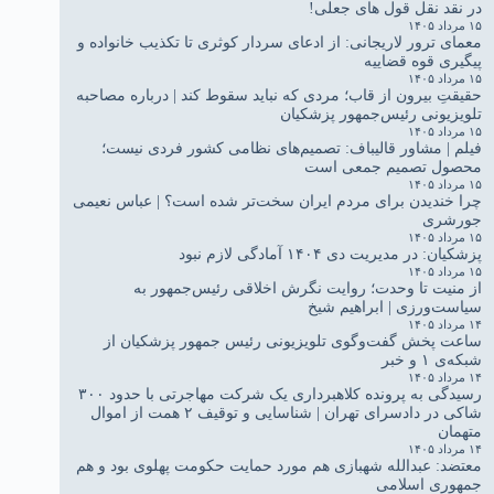
در نقد نقل قول های جعلی!
۱۵ مرداد ۱۴۰۵
معمای ترور لاریجانی: از ادعای سردار کوثری تا تکذیب خانواده و
پیگیری قوه قضاییه
۱۵ مرداد ۱۴۰۵
حقیقتِ بیرون از قاب؛ مردی که نباید سقوط کند | درباره مصاحبه
تلویزیونی رئیس‌جمهور پزشکیان
۱۵ مرداد ۱۴۰۵
فیلم | مشاور قالیباف: تصمیم‌های نظامی کشور فردی نیست؛
محصول تصمیم جمعی است
۱۵ مرداد ۱۴۰۵
چرا خندیدن برای مردم ایران سخت‌تر شده است؟ | عباس نعیمی
جورشری
۱۵ مرداد ۱۴۰۵
پزشکیان: در مدیریت دی ۱۴۰۴ آمادگی لازم نبود
۱۵ مرداد ۱۴۰۵
از منیت تا وحدت؛ روایت نگرش اخلاقی رئیس‌جمهور به
سیاست‌ورزی | ابراهیم شیخ
۱۴ مرداد ۱۴۰۵
ساعت پخش گفت‌وگوی تلویزیونی رئیس جمهور پزشکیان از
شبکه‌ی ۱ و خبر
۱۴ مرداد ۱۴۰۵
رسیدگی به پرونده کلاهبرداری یک شرکت مهاجرتی با حدود ۳۰۰
شاکی در دادسرای تهران | شناسایی و توقیف ۲ همت از اموال
متهمان
۱۴ مرداد ۱۴۰۵
معتضد: عبدالله شهبازی هم مورد حمایت حکومت پهلوی بود و هم
جمهوری اسلامی