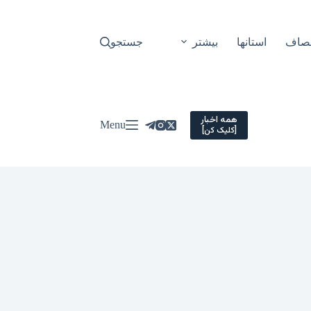
نصاف
استانها
بیشتر
جستجو
همه اخبار
Menu
[کلیک کن]