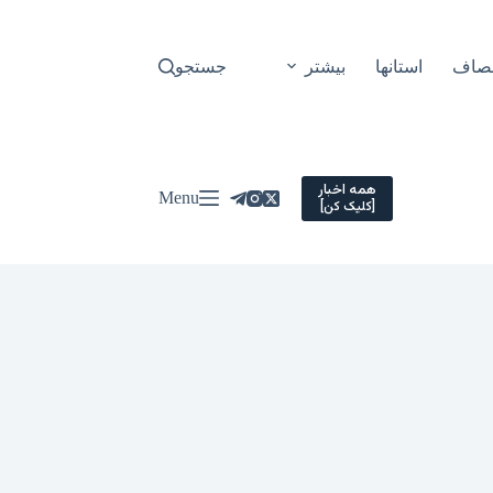
نصاف
استانها
بیشتر
جستجو
همه اخبار
Menu
[کلیک کن]