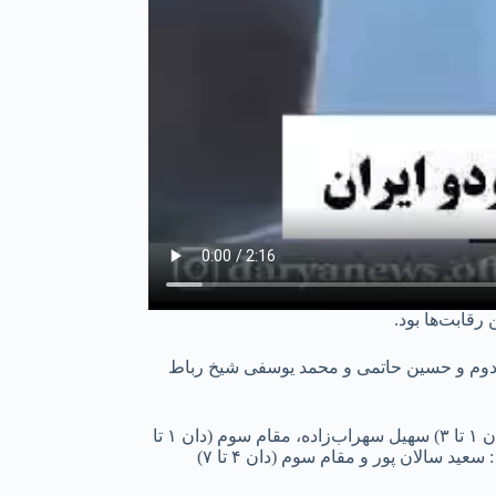
دوم و حسین حاتمی و محمد یوسفی شیخ رباط
همچنین در بخش هیانگ آقایان ورزشکاران کشورمان توانستند این مقام‌ها را کسب کنند: مقام اول (دان ۱ تا ۳) محمدرضا مروی، مقام دوم (دان ۱ تا ۳) سهیل سهراب‌زاده، مقام سوم (دان ۱ تا
۳) امیرعلی رضایی، مقام سوم مشترک (دان ۱ تا ۳) محمد یوسفی شیخ رباط، مقام اول (دان ۴ تا ۷) رحیم سهراب‌زاده، مقام دوم (دان ۴ تا ۷) : سعید سالان پور و مقام سوم (دان ۴ تا ۷)