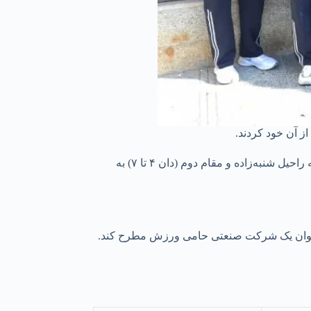
ز آن خود کردند.
در بخش هیانگ بانوان نیز مقام اول (دان ۱ تا ۳) به مهرنوش ضمیری، مقام دوم (دان ۱ تا ۳) به ساینا عالی‌پور احمدی، مقام سوم (دان ۱ تا ۳) به راحیل شنبه‌زاده و مقام دوم (دان ۴ تا ۷) به
‌عنوان یک شرکت صنعتی حامی ورزش مطرح کند.