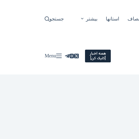
نصاف
استانها
بیشتر
جستجو
همه اخبار
Menu
[کلیک کن]