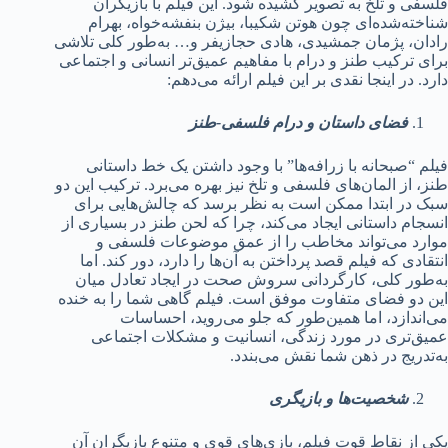
فلسفی و تلخ به تصویر کشیده شود. این فیلم با بازیگران
شناخته‌شده‌ای چون هوتن شکیبا، بیژن بنفشه‌خواه، بهرام
رادان، پژمان جمشیدی، هادی حجازیفر و… به‌طور کلی تلاشی
برای ترکیب طنز و درام با مفاهیم عمیق‌تر انسانی و اجتماعی
دارد. در اینجا نقدی بر این فیلم ارائه می‌دهم:
فضای داستان و درام فلسفی-طنز
فیلم “صبحانه با زرافه‌ها” با وجود داشتن یک خط داستانی
طنز، از المان‌های فلسفی و تلخ نیز بهره می‌برد. ترکیب این دو
سبک در ابتدا ممکن است به نظر برسد که چالش‌هایی برای
انسجام داستانی ایجاد می‌کند، چرا که لحن طنز در بسیاری از
موارد می‌تواند مخاطب را از عمق موضوعات فلسفی و
انتقادی که فیلم قصد پرداختن به آن‌ها را دارد، دور کند. اما
به‌طور کلی، کارگردانی سروش صحت در ایجاد تعادل میان
این دو فضای متفاوت موفق است. فیلم گاهی شما را به خنده
می‌اندازد، اما همین‌طور که جلو می‌روید، احساسات
عمیق‌تری در مورد زندگی، انسانیت و مشکلات اجتماعی
به‌تدریج در ذهن شما نقش می‌بندد.
شخصیت‌ها و بازیگری
یکی از نقاط قوت فیلم، بازی‌های قوی و متنوع بازیگران آن