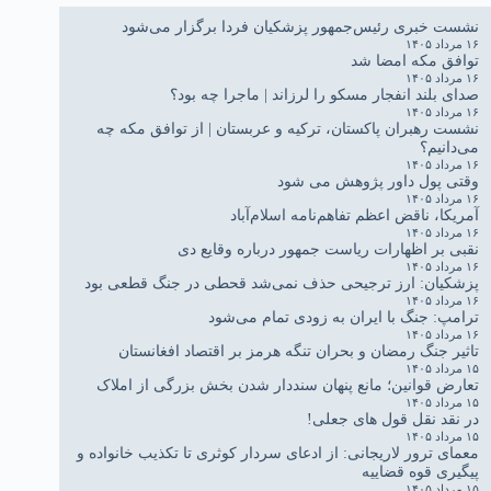
نشست خبری رئیس‌جمهور پزشکیان فردا برگزار می‌شود
۱۶ مرداد ۱۴۰۵
توافق مکه امضا شد
۱۶ مرداد ۱۴۰۵
صدای بلند انفجار مسکو را لرزاند | ماجرا چه بود؟
۱۶ مرداد ۱۴۰۵
نشست رهبران پاکستان، ترکیه و عربستان | از توافق مکه چه
می‌دانیم؟
۱۶ مرداد ۱۴۰۵
وقتی پول داور پژوهش می شود
۱۶ مرداد ۱۴۰۵
آمریکا، ناقض اعظم تفاهم‌نامه اسلام‌آباد
۱۶ مرداد ۱۴۰۵
نقبی بر اظهارات ریاست جمهور درباره وقایع دی
۱۶ مرداد ۱۴۰۵
پزشکیان: ارز ترجیحی حذف نمی‌شد قحطی در جنگ قطعی بود
۱۶ مرداد ۱۴۰۵
ترامپ: جنگ با ایران به زودی تمام می‌شود
۱۶ مرداد ۱۴۰۵
تاثیر جنگ رمضان و بحران تنگه هرمز بر اقتصاد افغانستان
۱۵ مرداد ۱۴۰۵
تعارض قوانین؛ مانع پنهان سنددار شدن بخش بزرگی از املاک
۱۵ مرداد ۱۴۰۵
در نقد نقل قول های جعلی!
۱۵ مرداد ۱۴۰۵
معمای ترور لاریجانی: از ادعای سردار کوثری تا تکذیب خانواده و
پیگیری قوه قضاییه
۱۵ مرداد ۱۴۰۵