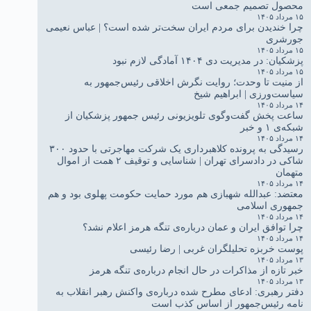
محصول تصمیم جمعی است
۱۵ مرداد ۱۴۰۵
چرا خندیدن برای مردم ایران سخت‌تر شده است؟ | عباس نعیمی
جورشری
۱۵ مرداد ۱۴۰۵
پزشکیان: در مدیریت دی ۱۴۰۴ آمادگی لازم نبود
۱۵ مرداد ۱۴۰۵
از منیت تا وحدت؛ روایت نگرش اخلاقی رئیس‌جمهور به
سیاست‌ورزی | ابراهیم شیخ
۱۴ مرداد ۱۴۰۵
ساعت پخش گفت‌وگوی تلویزیونی رئیس جمهور پزشکیان از
شبکه‌ی ۱ و خبر
۱۴ مرداد ۱۴۰۵
رسیدگی به پرونده کلاهبرداری یک شرکت مهاجرتی با حدود ۳۰۰
شاکی در دادسرای تهران | شناسایی و توقیف ۲ همت از اموال
متهمان
۱۴ مرداد ۱۴۰۵
معتضد: عبدالله شهبازی هم مورد حمایت حکومت پهلوی بود و هم
جمهوری اسلامی
۱۴ مرداد ۱۴۰۵
چرا توافق ایران و عمان درباره‌ی تنگه هرمز اعلام نشد؟
۱۴ مرداد ۱۴۰۵
پوست خربزه تحلیلگران غربی | رضا رئیسی
۱۳ مرداد ۱۴۰۵
خبر تازه از مذاکرات در حال انجام درباره‌ی تنگه هرمز
۱۳ مرداد ۱۴۰۵
دفتر رهبری: ادعای مطرح شده درباره‌ی واکنش رهبر انقلاب به
نامه رئیس‌جمهور از اساس کذب است