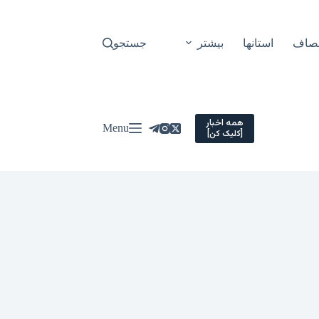
نصاف
استانها
بیشتر
جستجو
همه اخبار
Menu
[کلیک کن]