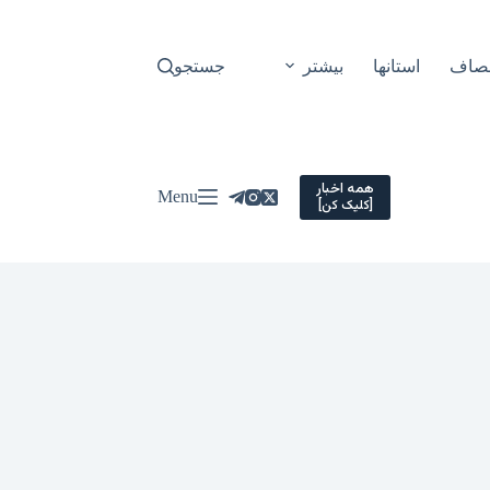
نصاف
استانها
بیشتر
جستجو
همه اخبار
Menu
[کلیک کن]