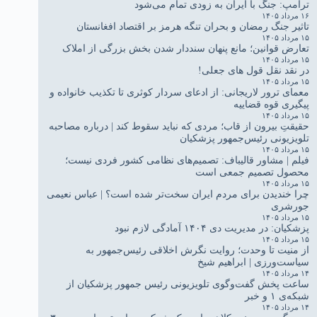
ترامپ: جنگ با ایران به زودی تمام می‌شود
۱۶ مرداد ۱۴۰۵
تاثیر جنگ رمضان و بحران تنگه هرمز بر اقتصاد افغانستان
۱۵ مرداد ۱۴۰۵
تعارض قوانین؛ مانع پنهان سنددار شدن بخش بزرگی از املاک
۱۵ مرداد ۱۴۰۵
در نقد نقل قول های جعلی!
۱۵ مرداد ۱۴۰۵
معمای ترور لاریجانی: از ادعای سردار کوثری تا تکذیب خانواده و
پیگیری قوه قضاییه
۱۵ مرداد ۱۴۰۵
حقیقتِ بیرون از قاب؛ مردی که نباید سقوط کند | درباره مصاحبه
تلویزیونی رئیس‌جمهور پزشکیان
۱۵ مرداد ۱۴۰۵
فیلم | مشاور قالیباف: تصمیم‌های نظامی کشور فردی نیست؛
محصول تصمیم جمعی است
۱۵ مرداد ۱۴۰۵
چرا خندیدن برای مردم ایران سخت‌تر شده است؟ | عباس نعیمی
جورشری
۱۵ مرداد ۱۴۰۵
پزشکیان: در مدیریت دی ۱۴۰۴ آمادگی لازم نبود
۱۵ مرداد ۱۴۰۵
از منیت تا وحدت؛ روایت نگرش اخلاقی رئیس‌جمهور به
سیاست‌ورزی | ابراهیم شیخ
۱۴ مرداد ۱۴۰۵
ساعت پخش گفت‌وگوی تلویزیونی رئیس جمهور پزشکیان از
شبکه‌ی ۱ و خبر
۱۴ مرداد ۱۴۰۵