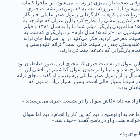
وقتی صحبت از ممیزی در رسانه می‌شود، این ماجرا کتمان
می‌شود اما؛ امروز (سه شنبه ۱۶ بهمن) در نشست خبری
«زیبا صدایم کن» به کارگردانی رسول صدر عاملی خبرنگار
خبرآنلاین پرسشی را مطرح کرد با این عنوان که «باتوجه به
۱۵ ساله بودن بازیگر، فیلم شما ما را به سال ۱۳۸۱ و فیلم
سینمایی من «ترانه ۱۵ سال دارم» برد. بازیگری که شما به
سینما معرفی کردید، فکر می‌کنید در این شرایط جای ترانه
علیدوستی چقدر در سینما خالی است؟ ترانه علیدوستی و
تمام بازیگرانی که دغدغه اجتماعی دارند.»
این سوال در نشست خبری که مجری آن منصور ضابطیان بود
طرح نشد و ما بنا را بر ندیدن سوال گذاشتیم در تلاشی این
سوال را از رسول صدر عاملی پرسیدیم و او گفت: «جای ترانه
در سینما بسیار خالی است، بسیار بسیار زیاد، ممنون که
یادتان بود.»
او ادامه داد: «کاش سوال را در نشست خبری می‌پرسیدید.»
ما هم به او توضیح دادیم که این کار را انجام دادیم اما سوال
خوانده نشد، و او در پاسخ گفت: «حیف شد.»
انتهای پیام