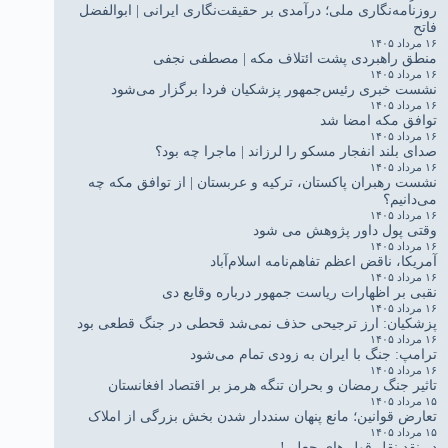
روزنامه‌نگاری ملی؛ درآمدی بر حقیقت‌نگاری ایرانی | ابوالفضل
فاتح
۱۶ مرداد ۱۴۰۵
منطق راهبردی پشت ائتلاف مکه | مصطفی نجفی
۱۶ مرداد ۱۴۰۵
نشست خبری رئیس‌جمهور پزشکیان فردا برگزار می‌شود
۱۶ مرداد ۱۴۰۵
توافق مکه امضا شد
۱۶ مرداد ۱۴۰۵
صدای بلند انفجار مسکو را لرزاند | ماجرا چه بود؟
۱۶ مرداد ۱۴۰۵
نشست رهبران پاکستان، ترکیه و عربستان | از توافق مکه چه
می‌دانیم؟
۱۶ مرداد ۱۴۰۵
وقتی پول داور پژوهش می شود
۱۶ مرداد ۱۴۰۵
آمریکا، ناقض اعظم تفاهم‌نامه اسلام‌آباد
۱۶ مرداد ۱۴۰۵
نقبی بر اظهارات ریاست جمهور درباره وقایع دی
۱۶ مرداد ۱۴۰۵
پزشکیان: ارز ترجیحی حذف نمی‌شد قحطی در جنگ قطعی بود
۱۶ مرداد ۱۴۰۵
ترامپ: جنگ با ایران به زودی تمام می‌شود
۱۶ مرداد ۱۴۰۵
تاثیر جنگ رمضان و بحران تنگه هرمز بر اقتصاد افغانستان
۱۵ مرداد ۱۴۰۵
تعارض قوانین؛ مانع پنهان سنددار شدن بخش بزرگی از املاک
۱۵ مرداد ۱۴۰۵
در نقد نقل قول های جعلی!