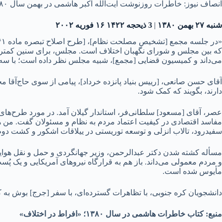
انصاف نیوز: خاطرات روزنوشت آیت‌الله اکبر هاشمی در بهمن سال ۱۳۸۰ را در ادامه می‌خوانید:
شنبه ۲۷ بهمن ۱۳۸۰
|
3 ذیحجه ۱۴۲۲ ۱۶ فوریه ۲۰۰۲
می‌داند و کمیسیون قضایی [مجمع]، شبیه مجلس نظر داده است؛ با سه
آقای حسن صانعی، [رییس بنیاد پانزده خرداد]، پیامی از سوی حاج‌آقا م
دارند، بگویند که کمک شود.
عصر، آقای [مسعود] سلطانی‌فر، استاندار گیلان آمد. در مورد طرح‌های 
مفاسد اقتصادی در کیفیت اعتماد مردم به نظام و مسئولان گفت. من هم تذ
سفیدرود، تالاب انزلی و توسعه توریستی در ییلاقات اشکور و کشت دوم
مسأله کشته شدن دکتر عبدالرحمن، وزیر جهانگردی و حمل و نقل هوای
و مردم معمولی می‌داند. باز هم به قرارگاه نیروهای آمریکایی و یک پُ
مأیوس شده است.
دانشجویان کره جنوبی، با تظاهرات گسترده‌ای، با سفر [جرج] بوش به
منبع: کتاب خاطرات هاشمی در سال ۱۳۸۰؛ «افراط در اختلاف»