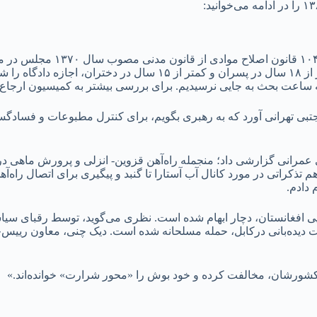
«در جلسه مجمع [تشخیص مصلحت نظام]،
که بین مجلس و شورای نگهبان اختلاف است. مجلس، برای سنین کمتر از ۱۸ سال د
 ساعت بحث به جایی نرسیدیم. برای بررسی بیشتر به کمیسیون ارجاع
جتبی‌ تهرانی‌ آورد که به رهبری بگویم، برای کنترل مطبوعات و فسادگ
عمرانی گزارشی داد؛ منجمله راه‌آهن قزوین- انزلی و پرورش ماهی در ق
کراتی در مورد کانال آب‌ آستارا تا گنبد و پیگیری برای اتصال راه‌آهن
 دادم.
ی افغانستان، دچار ابهام شده است. نظری می‌گوید، توسط رقبای سیا
ست دیده‌بانی درکابل، حمله مسلحانه شده است. دیک چنی، معاون رییس‌ج
 کشورشان، مخالفت کرده و خود بوش را «محور شرارت» خوانده‌اند.»