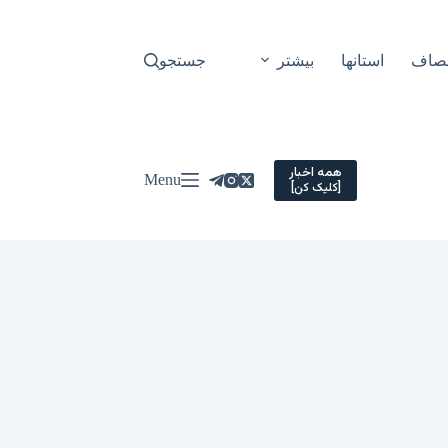
نصاف
استانها
بیشتر
جستجو
همه اخبار
Menu
[کلیک کن]