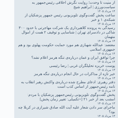
از منیت تا وحدت؛ روایت نگرش اخلاقی رئیس‌جمهور به
سیاست‌ورزی | ابراهیم شیخ
۱۴ مرداد ۱۴۰۵
ساعت پخش گفت‌وگوی تلویزیونی رئیس جمهور پزشکیان از
شبکه‌ی ۱ و خبر
۱۴ مرداد ۱۴۰۵
رسیدگی به پرونده کلاهبرداری یک شرکت مهاجرتی با حدود ۳۰۰
شاکی در دادسرای تهران | شناسایی و توقیف ۲ همت از اموال
متهمان
۱۴ مرداد ۱۴۰۵
معتضد: عبدالله شهبازی هم مورد حمایت حکومت پهلوی بود و هم
جمهوری اسلامی
۱۴ مرداد ۱۴۰۵
چرا توافق ایران و عمان درباره‌ی تنگه هرمز اعلام نشد؟
۱۴ مرداد ۱۴۰۵
پوست خربزه تحلیلگران غربی | رضا رئیسی
۱۳ مرداد ۱۴۰۵
خبر تازه از مذاکرات در حال انجام درباره‌ی تنگه هرمز
۱۳ مرداد ۱۴۰۵
دفتر رهبری: ادعای مطرح شده درباره‌ی واکنش رهبر انقلاب به
نامه رئیس‌جمهور از اساس کذب است
۱۳ مرداد ۱۴۰۵
پخش گفت‌وگوی تلویزیونی رئیس‌جمهور پزشکیان با مردم:
امشب بعد از خبر ۲۱ [+تکمیلی: تغییر زمان پخش]
۱۳ مرداد ۱۴۰۵
ماجرای سر دادن شعار علیه آیت الله صادق شیرازی در کربلا چه
بود؟
۱۳ مرداد ۱۴۰۵