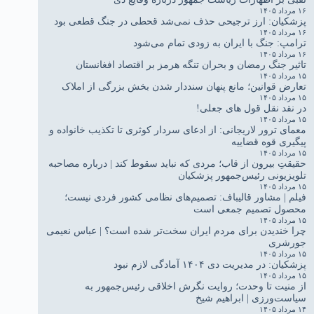
۱۶ مرداد ۱۴۰۵
پزشکیان: ارز ترجیحی حذف نمی‌شد قحطی در جنگ قطعی بود
۱۶ مرداد ۱۴۰۵
ترامپ: جنگ با ایران به زودی تمام می‌شود
۱۶ مرداد ۱۴۰۵
تاثیر جنگ رمضان و بحران تنگه هرمز بر اقتصاد افغانستان
۱۵ مرداد ۱۴۰۵
تعارض قوانین؛ مانع پنهان سنددار شدن بخش بزرگی از املاک
۱۵ مرداد ۱۴۰۵
در نقد نقل قول های جعلی!
۱۵ مرداد ۱۴۰۵
معمای ترور لاریجانی: از ادعای سردار کوثری تا تکذیب خانواده و
پیگیری قوه قضاییه
۱۵ مرداد ۱۴۰۵
حقیقتِ بیرون از قاب؛ مردی که نباید سقوط کند | درباره مصاحبه
تلویزیونی رئیس‌جمهور پزشکیان
۱۵ مرداد ۱۴۰۵
فیلم | مشاور قالیباف: تصمیم‌های نظامی کشور فردی نیست؛
محصول تصمیم جمعی است
۱۵ مرداد ۱۴۰۵
چرا خندیدن برای مردم ایران سخت‌تر شده است؟ | عباس نعیمی
جورشری
۱۵ مرداد ۱۴۰۵
پزشکیان: در مدیریت دی ۱۴۰۴ آمادگی لازم نبود
۱۵ مرداد ۱۴۰۵
از منیت تا وحدت؛ روایت نگرش اخلاقی رئیس‌جمهور به
سیاست‌ورزی | ابراهیم شیخ
۱۴ مرداد ۱۴۰۵