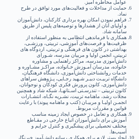
عوامل‌ مخاطره آمیز.
حمایت‌ از مداخلات و فعالیت‌های‌ مورد توافق‌ در طرح
نماد.
فراهم‌ نمودن امکان بهره برداری‌ کارکنان، دانش‌آموزان
و اولیای‌ آنان از هشدارها و توصیه‌های‌ پلیس‌ از طریق‌
سامانه‌ شاد.
همکاری‌ با فرماندهی‌ انتظامی‌ به‌ منظور استفاده از
ظرفیت‌ها و فرصت‌های‌ آموزشی‌، تربیتی‌، ورزشـی‌،
بهداشتی‌ در کانون های‌ فرهنگی‌ و تربیتی‌، اردوگاه های‌
تربیتی‌، انجمن‌ اولیا و مربیان مدرسه‌، شـورای‌
دانش‌آموزی‌ مدرسه‌، مراکز راهنمایی‌ و مشاوره
خانواده، مدرسان آمـوزش خـانواده، مراکـز مشـاوره و
خدمات روانشناختی‌ دانش‌آموزی‌، دانشگاه فرهنگیان،
دانشگاه تربیـت‌ دبیـر شـهید رجـایی‌، پـژوهش‌ سراهای‌
دانش‌آموزی‌، کانون پرورش فکری‌ کودکان و نوجوانان،
کانون تربیتی‌ – تندرسـتی‌ اسـتانهـا، شبکه‌ شاد و همچنین‌
مجلات رشد، ماهنامه‌ تربیت‌، نشـریه‌ نگـاه، انتشـارات
انجمـن‌ اولیـا و مربیـان (کتب‌ و ماهنامه‌ پیوند) با رعایت‌
قوانین‌ و مقررات مربوط.
همکاری‌ و تعامل‌ در خصوص ایجاد زمینه‌ مناسب‌
آموزش برای‌ دانش‌آموزان اتباع خارجی‌ در مقـاطع‌
مختلف‌ تحصیلی‌ برای‌ پیشگیری‌ و کنترل جرایم‌ و
آسیب‌ها.
ایجاد بستر لازم برای‌ همکاری‌ رسانه‌ دانش‌آموز خبرنگار