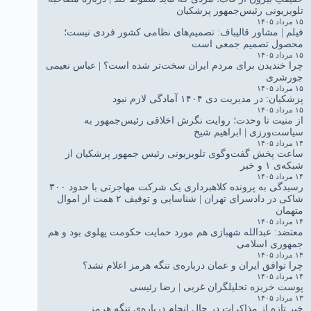
تلویزیونی رئیس‌جمهور پزشکیان
۱۵ مرداد ۱۴۰۵
فیلم | مشاور قالیباف: تصمیم‌های نظامی کشور فردی نیست؛
محصول تصمیم جمعی است
۱۵ مرداد ۱۴۰۵
چرا خندیدن برای مردم ایران سخت‌تر شده است؟ | عباس نعیمی
جورشری
۱۵ مرداد ۱۴۰۵
پزشکیان: در مدیریت دی ۱۴۰۴ آمادگی لازم نبود
۱۵ مرداد ۱۴۰۵
از منیت تا وحدت؛ روایت نگرش اخلاقی رئیس‌جمهور به
سیاست‌ورزی | ابراهیم شیخ
۱۴ مرداد ۱۴۰۵
ساعت پخش گفت‌وگوی تلویزیونی رئیس جمهور پزشکیان از
شبکه‌ی ۱ و خبر
۱۴ مرداد ۱۴۰۵
رسیدگی به پرونده کلاهبرداری یک شرکت مهاجرتی با حدود ۳۰۰
شاکی در دادسرای تهران | شناسایی و توقیف ۲ همت از اموال
متهمان
۱۴ مرداد ۱۴۰۵
معتضد: عبدالله شهبازی هم مورد حمایت حکومت پهلوی بود و هم
جمهوری اسلامی
۱۴ مرداد ۱۴۰۵
چرا توافق ایران و عمان درباره‌ی تنگه هرمز اعلام نشد؟
۱۴ مرداد ۱۴۰۵
پوست خربزه تحلیلگران غربی | رضا رئیسی
۱۳ مرداد ۱۴۰۵
خبر تازه از مذاکرات در حال انجام درباره‌ی تنگه هرمز