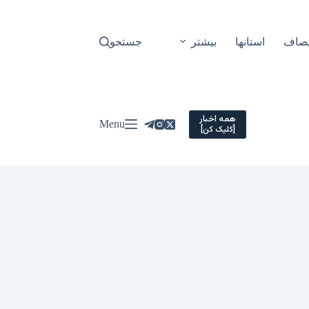
نصاف
استانها
بیشتر
جستجو
همه اخبار
Menu
[کلیک کن]