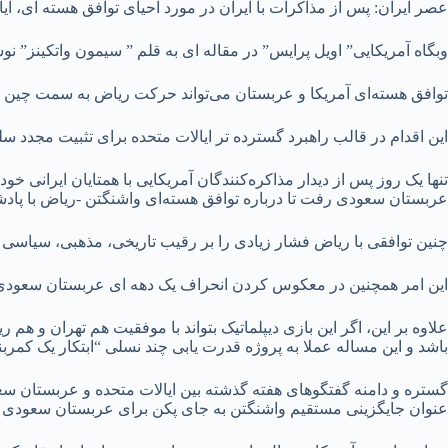
عصر ایران: پس از مذاکرات با ایران در مورد احیای توافق هسته ای، ا
وبگاه آمریکایی” اویل پرایس” در مقاله ای به قلم ” سیمون واتکینز” ن
توافق هسته‌ای آمریکا و عربستان می‌تواند حرکت ریاض به سمت چین را 
این اقدام در قالب راهبرد گسترده تر ایالات متحده برای تثبیت مجد
تنها یک روز پس از دیدار مذاکره‌کنندگان آمریکایی با همتایان ایرانی خ
عربستان سعودی رفت تا درباره توافق هسته‌ای واشنگتن -ریاض با پ
چنین توافقی با ریاض فشار زیادی را بر رقیب تاریخی، مذهبی، سیاسی و ن
این امر همچنین در معکوس کردن انحراف یک دهه ای عربستان سعودی از
علاوه بر این، اگر این بازی دیپلماتیک بتواند با موفقیت هم تهران و 
باشد و این مساله عملا به پروژه قدرت یابی چند نسلی “ابتکار یک کمربند
گستره و دامنه گفتگوهای هفته گذشته بین ایالات متحده و عربستان س
عنوان جایگزینی مستقیم واشنگتن به جای پکن برای عربستان سعودی 