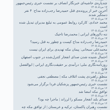
چندپاره‌ی حاشیه‌ای خبرنگار انصاف بر نشست خبری رئیس‌جمهور
۱۷ مرداد ۱۴۰۵
آخرین خبر از پرونده‌ی قتل حمیدرضا رجب‌زاده مداح: ۴ نفر
دستگیر شدند
۱۷ مرداد ۱۴۰۵
محمد خدادی: کارکرد روابط عمومی به تبلیغ مدیران تبدیل شده
است
۱۷ مرداد ۱۴۰۵
ننه دلاورهای ایرانی | محمدرضا تاجیک
۱۷ مرداد ۱۴۰۵
حمیدرضا رجب‌زاده مداح کیست و چطور به قتل رسید؟
۱۷ مرداد ۱۴۰۵
محمدعلی سبحانی: پیمان مکه تهدیدی برای ایران نیست
۱۷ مرداد ۱۴۰۵
احتمال شنیده شدن صدای انفجار کنترل‌شده در جنوب اصفهان
۱۷ مرداد ۱۴۰۵
روزنامه‌نگاری ملی؛ درآمدی بر حقیقت‌نگاری ایرانی | ابوالفضل
فاتح
۱۶ مرداد ۱۴۰۵
منطق راهبردی پشت ائتلاف مکه | مصطفی نجفی
۱۶ مرداد ۱۴۰۵
نشست خبری رئیس‌جمهور پزشکیان فردا برگزار می‌شود
۱۶ مرداد ۱۴۰۵
توافق مکه امضا شد
۱۶ مرداد ۱۴۰۵
صدای بلند انفجار مسکو را لرزاند | ماجرا چه بود؟
۱۶ مرداد ۱۴۰۵
نشست رهبران پاکستان، ترکیه و عربستان | از توافق مکه چه