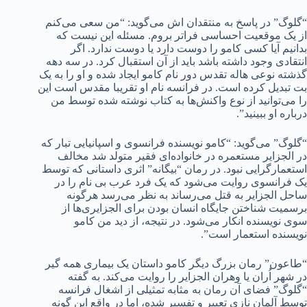
“گلوگ” در پاسخ به منتقدان اش می‌گوید: “من سعی می‌کنم
از یک موقعیت احساسی فراتر بروم. مسئله این نیست که
بدانیم آیا کسی کامو را دوست دارد یا دوست ندارد. اگر
انتقادی وجود داشته باشد باید از آن استقبال کرد. در سه دهه
گذشته نوعی هاله تقدس دور نام کامو ایجاد شده و او را به یک
بت تبدیل کرده است. در فرانسه نام او تقریبا مقدس است این
را می‌توانید از نوع واکنش‌ها به کتاب نوشته شده توسط من
درباره او ببینید”.
“گلوگ” می‌گوید: “کامو نویسنده فرانسوی و اسپانیایی تبار که
در الجزایر مستعمره در خانواده‌ای فقیر متولد شد مخالف
استعمارگرایی نبود. در رمان “بیگانه” اثری داستانی که توسط
یک فرانسوی روایت می‌شود که یک فرد عرب بی نام را در
ساحل الجزایر به قتل می‌رساند به نظر می‌رسد هرگونه
برسمیت شناختن جایگاه انسان بودن برای الجزایری‌ها از
سوی نویسنده انکار می‌شود. در نتیجه، از دید من کامو
نویسنده استعمار است”.
“طاعون” رمان بزرگ دیگر کامو داستان یک بیماری همه گیر
در شهر اُران یا وهران الجزایر را روایت می‌کند. به گفته
“گلوگ” فضای آن رمان به مثابه تمثیلی از اشغال فرانسه
توسط آلمان نازی تعبیر و تفسیر شده، اما در واقع این گونه