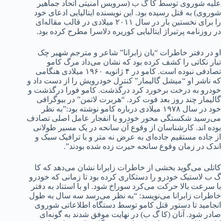
علیه شوروی توسط کا گ ب (سرویس امنیتی اتحاد جماهیر
شوروی) به قتل رسیده بود. این نویسنده ایتالیایی ادعای خود
را برای نخستین بار در سال ۲۰۱۱ میلادی در قالب مقاله‌ای
در روزنامه پرتیراژ ایتالیایی کوریره دلاسرا مطرح کرده بود.
او در دفتر خاطرات “یان زابرانا” شاعر و مترجم شهیر چک
تبار نکاتی را کشف کرده بود که نشان می‌داد مرگ کامو
تصادفی نبوده است. کامو در ۴ ژانویه ۱۹۶۰ میلادی هنگامی
که ناشر او “میشل گالیمار” کنترل خودرویش را از دست داد و
خودرو به درخت برخورد کرد درگذشت. کامو فورا درگذشت و
گالیمار چند روز بعد فوت کرد. “هربرت لاتمن” در بیوگرافی
خود در سال ۱۹۷۸ میلادی درباره کامو نوشته بود:”به نظر
می‌رسید شکستگی محور خودرو یا انفجار عامل اصلی تصادف
بوده اند. کارشناسان از وقوع آن سانحه در یک مسیر طولانی
از جاده مستقیم جاده‌ای به عرض نه متر و با ترافیک سبک و
اندک در زمان وقوع سانحه حیرت زده شده بودند”.
کاتلی می‌گوید بخشی از خاطرات زابرانا نشان می‌دهد که کا
گ ب لاستیک خودرو را دستکاری کرده بود تا زمانی که خودرو
با سرعت بالا حرکت می‌کرد سوراخ شود. او با استناد به دفتر
خاطرات زابرانا می‌نویسد: “به نظر می‌رسد سه سال به طول
انجامید تا دستور قتل کامو توسط دستگاه اطلاعاتی شوروی
صادر شود. آنان (کا گ ب) در نهایت موفق شدند به گونه‌ای