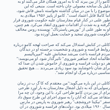
کامو را از بین ببرند که تا به امروز همگان فکر می‌کنند او به
دلیل یک سانحه معمولی جان باخته است. منبعی که این
موضوع را با من در میان گذاشته نخواسته نامش فاش شود،
اما کاملا قابل اعتماد است”. کامو از پاییز ۱۹۵۶ میلادی به
طور علنی در کنار قیام مجارستان علیه حکومت شوروی قرار
گرفته و به شدت از اقدامات شوروی انتقاد می‌کرد. هم چنین،
او به طور علنی از “بوریس پاسترناک” نویسنده روس مخالف
حکومت شوروی تمجید و حمایت بعمل آورده بود.
کاتلی در کتابش استدلال می‌کند که صراحت لهجه کامو درباره
روابط فرانسه و شوروی و شخصیت برجسته او در دیدگان
مردم فرانسه باعث می‌شد سخنانش علیه “امپریالیسم
ظالمانه اتحاد جماهیر شوروی” تاثیرگذار شود. او می‌نویسد:”
هر دو دولت فرانسه و شوروی از خاموش شدن آن صدا که
برای شان ناخوشایند بود سود زیادی می‌بردند … هیچ تحقیق
مناسبی درباره مرگ او انجام نشد”.
کاتلی در این باره می‌گوید:”من معتقدم که کا گ ب در زمان
رسوایی‌ای که به دلیل اشغال مجارستان به بار آورد طرحی
برای از بین بردن کامو طراحی کرد. با این وجود، آن چه مرا
متقاعد می‌کند که آنان را به سوی اجرای این طرح سوق داد
سفر “نیکیتا خروشچف” رهبر شوروی به پاریس در مارس
سال ۱۹۶۰ میلادی بود. دولت‌های فرانسه و شوروی در آن