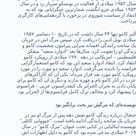
سال ۱۹۵۲ میلادی از فعالیت در یونسکو سرباز زد و در سال
۱۹۵۳ میلادی جزو انگشت شمارترین چپگرایانی بود که به
انتقاد از سیاست شوروی در برخورد با گردهمایی‌های کارگری
پرداخت.
آلبر کامو تنها ۴۴ سال داشت که در تاریخ ۱۰ دسامبر ۱۹۵۷
میلادی نوبل ادبی را دریافت کرد. سپس مرگ اش در جریان
یک سانحه رانندگی افسانه سرایی پیرامون شخصیت کامو و
زندگی او را تقویت کرد. سال‌ها بعد “ادوارد سعید” متفکر
فلسطینی – امریکایی در دهه ۱۹۹۰ میلادی از رویکرد کامو
انتقاد کرد. انتقاد ادوارد سعید این بود که کامو استعمارگرایی
فرانسه را نادیده می‌گرفت. ادوارد سعید دو مورد را در مورد
رویکرد کامو مورد نقد قرار می‌داد: یکی آن که کاراکتر‌های
عرب در آثار کامو نام و چهره ندارند و دیگری آن که کامو برای
پایان دادن به بحران الجزایر یک کنفدراسیون عربی – فرانسوی
را پیشنهاد کرد و مخالف ترک کامل فرانسوی‌ها از الجزایر بود.
نویسنده‌ای که مرگش نیز بحث برانگیز بود
جنجال درباره زندگی کامو شش دهه پس از مرگ او نیز در
جریان یک سانحه رانندگی ادامه یافته است. “جیووانی کاتلی”
نویسنده ایتالیایی در کتابی تحت عنوان “مرگ کامو” در سال
۲۰۱۹ میلادی مدعی شده بود که کامو به دلیل اظهارات اش