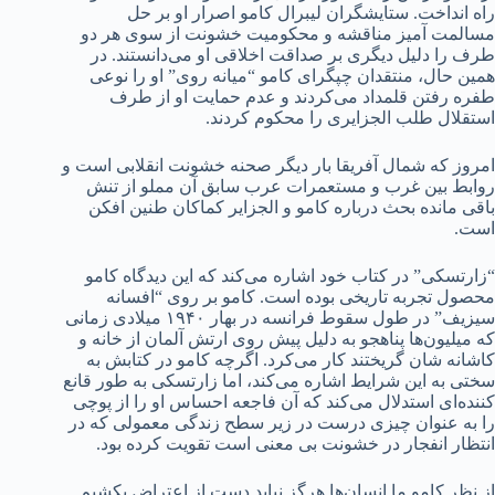
راه انداخت. ستایشگران لیبرال کامو اصرار او بر حل
مسالمت آمیز مناقشه و محکومیت خشونت از سوی هر دو
طرف را دلیل دیگری بر صداقت اخلاقی او می‌دانستند. در
همین حال، منتقدان چپگرای کامو “میانه روی” او را نوعی
طفره رفتن قلمداد می‌کردند و عدم حمایت او از طرف
استقلال طلب الجزایری را محکوم کردند.
امروز که شمال آفریقا بار دیگر صحنه خشونت انقلابی است و
روابط بین غرب و مستعمرات عرب سابق آن مملو از تنش
باقی مانده بحث درباره کامو و الجزایر کماکان طنین افکن
است.
“زارتسکی” در کتاب خود اشاره می‌کند که این دیدگاه کامو
محصول تجربه تاریخی بوده است. کامو بر روی “افسانه
سیزیف” در طول سقوط فرانسه در بهار ۱۹۴۰ میلادی زمانی
که میلیون‌ها پناهجو به دلیل پیش روی ارتش آلمان از خانه و
کاشانه شان گریختند کار می‌کرد. اگرچه کامو در کتابش به
سختی به این شرایط اشاره می‌کند، اما زارتسکی به طور قانع
کننده‌ای استدلال می‌کند که آن فاجعه احساس او را از پوچی
را به عنوان چیزی درست در زیر سطح زندگی معمولی که در
انتظار انفجار در خشونت بی معنی است تقویت کرده بود.
از نظر کامو ما انسان‌ها هرگز نباید دست از اعتراض بکشیم.