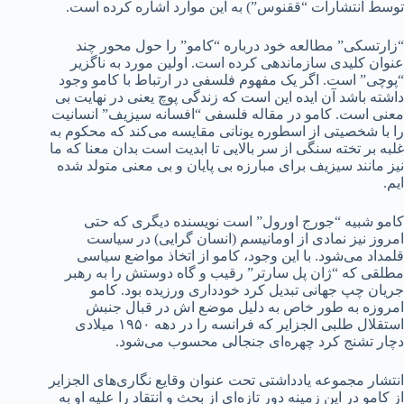
توسط انتشارات “ققنوس”) به این موارد اشاره کرده است.
“زارتسکی” مطالعه خود درباره “کامو” را حول محور چند
عنوان کلیدی سازماندهی کرده است. اولین مورد به ناگزیر
“پوچی” است. اگر یک مفهوم فلسفی در ارتباط با کامو وجود
داشته باشد آن ایده این است که زندگی پوچ یعنی در نهایت بی
معنی است. کامو در مقاله فلسفی “افسانه سیزیف” انسانیت
را با شخصیتی از اسطوره یونانی مقایسه می‌کند که محکوم به
غلبه بر تخته سنگی از سر بالایی تا ابدیت است بدان معنا که ما
نیز مانند سیزیف برای مبارزه بی پایان و بی معنی متولد شده
ایم.
کامو شبیه “جورج اورول” است نویسنده دیگری که حتی
امروز نیز نمادی از اومانیسم (انسان گرایی) در سیاست
قلمداد می‌شود. با این وجود، کامو از اتخاذ مواضع سیاسی
مطلقی که “ژان پل سارتر” رقیب و گاه دوستش را به رهبر
جریان چپ جهانی تبدیل کرد خودداری ورزیده بود. کامو
امروزه به طور خاص به دلیل موضع اش در قبال جنبش
استقلال طلبی الجزایر که فرانسه را در دهه ۱۹۵۰ میلادی
دچار تشنج کرد چهره‌ای جنجالی محسوب می‌شود.
انتشار مجموعه یادداشتی تحت عنوان وقایع نگاری‌های الجزایر
از کامو در این زمینه دور تازه‌ای از بحث و انتقاد را علیه او به