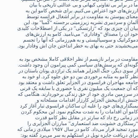
ما در برابر بی تفاوتی کیهانی و بی عدالتی تاریخی با بیان
ارزش‌های خود اعتراض می‌کنیم. برای شخص کامو این به
معنای پیوستن به مقاومت در برابر اشغال فرانسه توسط
آلمان و سردبیری نشریه زیرزمینی برجسته “کُمبا” بود. این
بیان آن چیزی بود که “زارتسکی” در یکی از اصطلاحات کلیدی
خود آن را مصداق “وفاداری” می‌نامید. کامو به ارزش‌های
دموکراتیک و سوسیالیستی و به هم‌رزمانی که آنها را تجسم
می‌بخشیدند حتی به بهای به خطر انداختن جان اش وفادار بود.
مقاومت در برابر نازیسم از نظر اخلاقی کاملا مشخص بود به
گونه‌ای که پرسش‌های سیاسی کمی پیرامون آن وجود داشت.
از سوی دیگر، جنگ الجزایر همانند یک تراژدی یونان باستان در
نظر کامو به مثابه برخوردی بین دو حق جلوه کرد. او خود به
جامعه مهاجران فرانسوی در الجزایر تعلق داشت و معتقد بود
که آن جمعیت یک میلیون نفری با حضوری با سابقه یک قرنی
در سرزمین مادری خود از حق زندگی برخوردارند. هنگامی که
جنبش آزادیبخش آلجزایر کارزار اقدامات مسلحانه و
بمبگذاری‌های خود را علیه آن ساکنان فرانسوی تبار آغاز کرد
کامو آن اقدامات را به شدت محکوم نمود. این محکوم کردن
در زمانی رخ داد که سارتر در مقابل نظر کامو قدرت
“رستگاری خشونت ضد استعماری” مبارزان الجزایری را
مورد تمجید قرار می‌داد. کامو در سال ۱۹۵۷ میلادی زمانی که
برای دریافت جایزه نوبل در استکهلم به سر می‌برد گفته بود: