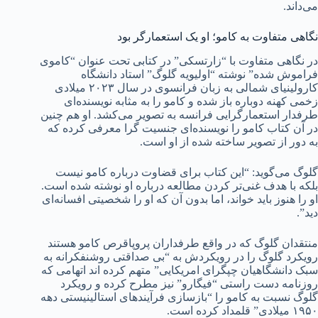
می‌داند.
نگاهی متفاوت به کامو؛ او یک استعمارگر بود
در نگاهی متفاوت با “زارتسکی” در کتابی تحت عنوان “کاموی
فراموش شده” نوشته “اولیویه گلوگ” استاد دانشگاه
کارولینیای شمالی به زبان فرانسوی در سال ۲۰۲۳ میلادی
زخمی کهنه دوباره باز شده و کامو را به مثابه نویسنده‌ای
طرفدار استعمارگرایی فرانسه به تصویر می‌کشد. او هم چنین
در آن کتاب کامو را نویسنده‌ای جنسیت گرا معرفی کرده که
به دور از تصویر ساخته شده از او است.
گلوگ می‌گوید: “این کتاب برای قضاوت درباره کامو نیست
بلکه با هدف غنی‌تر کردن مطالعه درباره او نوشته شده است.
او را هنوز باید خواند، اما بدون آن که او را شخصیتی افسانه‌ای
دید”.
منتقدان گلوگ که در واقع طرفداران پروپاقرص کامو هستند
رویکرد گلوگ را در رویکردش به “بی صداقتی روشنفکرانه به
سبک دانشگاهیان چپگرای امریکایی” متهم کرده اند اتهامی که
روزنامه دست راستی “فیگارو” نیز مطرح کرده و رویکرد
گلوگ نسبت به کامو را “بازسازی فرآیند‌های استالینیستی دهه
۱۹۵۰ میلادی” قلمداد کرده است.