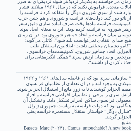
زمان می‌خواستند به یکدیگر نزدیک‌تر شوند نزدیکی‌ای به ضرر
ایالات متحده. فراموش نکنید که در سال ۱۹۶۶ میلادی فشار
وارد شده از سوی شوروی دوگل را متقاعد کرد تا فرانسه را
از ناتو دور کند. دولت‌های فرانسه و شوروی و هم چنین حزب
کمونیست فرانسه ماه‌ها وقت صرف آماده سازی دقیق سفر
رهبر شوروی به فرانسه کرده بودند. این به معنای ایجاد پیوند
دوستی میان فرانسه و اتحاد جماهیر شوروی بود. در آن زمان
هیچ صدای انتقادی نمی‌توانست بلند شود”. کاتلی می‌گوید:
“کامو دشمنان مختلفی داشت: انقلابیون استقلال طلب
الجزایر، اتحاد جماهیر شوروی، کمونیست‌های فرانسوی،
مرتجعین و سازمان ارتش سری* همگی انگیزه‌هایی برای
حذف کردن او داشتند”.
* سازمانی سری بود که در فاصله سال‌های ۱۹۶۱ و ۱۹۶۲
میلادی به وجود آمد و در آن تعدادی از نظامیان فرانسوی
مقیم الجزایر کوشیدند تا به زور مانع از استقلال الجزایر شوند.
ارتش سری را برخی از نظامیان افراطی فرانسه و افراد
معمولی فرانسوی ساکن الجزایر تشکیل دادند و تشکیل آن
هنگامی بود که دولت فرانسه به ریاست جمهوری ژنرال
“شارل دوگل” خواستار استقلال مستعمره فرانسه یعنی
الجزایر گردید.
منابع:
Bassets, Marc (۲۰۲۴) , Camus, untouchable? A new book