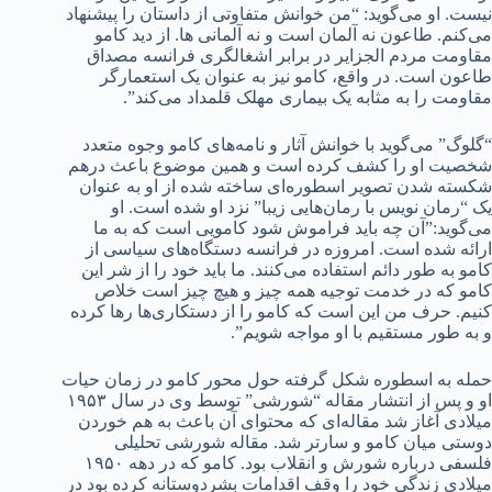
نیست. او می‌گوید: “من خوانش متفاوتی از داستان را پیشنهاد
می‌کنم. طاعون نه آلمان است و نه آلمانی ها. از دید کامو
مقاومت مردم الجزایر در برابر اشغالگری فرانسه مصداق
طاعون است. در واقع، کامو نیز به عنوان یک استعمارگر
مقاومت را به مثابه یک بیماری مهلک قلمداد می‌کند”.
“گلوگ” می‌گوید با خوانش آثار و نامه‌های کامو وجوه متعدد
شخصیت او را کشف کرده است و همین موضوع باعث درهم
شکسته شدن تصویر اسطوره‌ای ساخته شده از او به عنوان
یک “رمان نویس با رمان‌هایی زیبا” نزد او شده است. او
می‌گوید:”آن چه باید فراموش شود کامویی است که به ما
ارائه شده است. امروزه در فرانسه دستگاه‌های سیاسی از
کامو به طور دائم استفاده می‌کنند. ما باید خود را از شر این
کامو که در خدمت توجیه همه چیز و هیچ چیز است خلاص
کنیم. حرف من این است که کامو را از دستکاری‌ها رها کرده
و به طور مستقیم با او مواجه شویم”.
حمله به اسطوره شکل گرفته حول محور کامو در زمان حیات
او و پس از انتشار مقاله “شورشی” توسط وی در سال ۱۹۵۳
میلادی آغاز شد مقاله‌ای که محتوای آن باعث به هم خوردن
دوستی میان کامو و سارتر شد. مقاله شورشی تحلیلی
فلسفی درباره شورش و انقلاب بود. کامو که در دهه ۱۹۵۰
میلادی زندگی خود را وقف اقدامات بشردوستانه کرده بود در