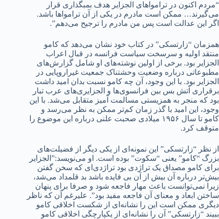
“مردم اکنون در تراموا‌های الجزایر هدف بمبگذاری قرار
می‌گیرند… ممکن است مادرم در یکی از آن تراموا‌ها باشد.
اگر این عدالت است پس من مادرم را ترجیح می‌دهم”.
همزمان “زارتسکی” در کتاب خود نشان می‌دهد که کامو
منتقد اولیه و سرسخت سیاست فرانسه در قبال اعراب
الجزایر بود. برخی از اولین نوشته‌های او شامل گزارش‌های
مطبوعاتی درباره وضعیت وحشتناک جمعیت غیراروپایی در
الجزایر بود. با این وجود، آن چه کامو نسبت بدان امید داشت
برقراری آتش بس بین فرانسوی‌ها و الجزایری‌های عرب تبار
بود که منجر به همزیستی مسالمت آمیز متقابل می‌شد. با این
وجود، این امید با گذر زمان کم‌تر ممکن به نظر می‌رسد و
کامو تا سال ۱۹۵۶ میلادی صحبت علنی درباره این موضوع را
متوقف کرد.
از نظر “زارتسکی” این نمونه‌ای از یکی دیگر از فضیلت‌های
بزرگ “کامو” یعنی “سکوت” بوده است. او می‌نویسد:”الجزایر
برای کامو مصداق یک تراژدی بود تراژدی‌ای که سخن گفتن
بیش‌تر درباره آن بیش از آن بی فایده باشد بد قلمداد می‌شد،
زیرا نمی‌توانست باعث مهار فاجعه شود و صرفا برای پنهان
ساختن ابعاد و معنای آن فاجعه مفید بود”. علیرغم آن که ناظر
دیگری ممکن است این را نشانه‌ای از شکست اخلاقی کامو
ببیند “زارتسکی” آن را نشانه‌ای از یکپارچگی اخلاقی کامو