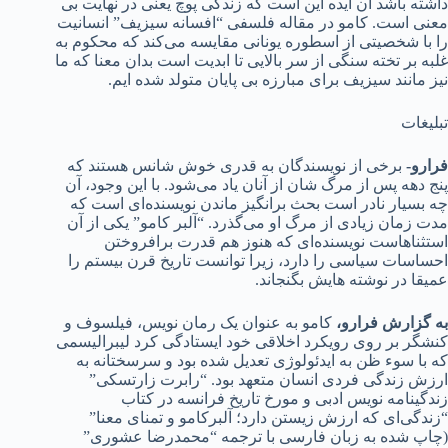
داشته باشد آن ایده این است که زندگی پوچ یعنی در نهایت بی
معنی است. کامو در مقاله فلسفی “افسانه سیزیف” انسانیت
را با شخصیتی از اسطوره یونانی مقایسه می‌کند که محکوم به
غلبه بر تخته سنگی از سر بالایی تا ابدیت است بدان معنا که ما
نیز مانند سیزیف برای مبارزه بی پایان متولد شده ایم.
تبلیغات
فرارو-
برخی از نویسندگان به قدری خوش شانس هستند که
پنج دهه پس از مرگ شان از آنان یاد می‌شود. با این وجود، آن
چه بسیار نادر است بحث برانگیز ماندن نویسنده‌ای است که
مدت زمان زیادی از مرگ او می‌گذرد. “آلبر کامو” یکی از آن
استثناهاست نویسنده‌ای که هنوز هم قدرت برافروختن
احساسات سیاسی را دارد، زیرا توانست تاریخ قرن بیستم را
عمیقا در نوشته هایش بگنجاند.
به گزارش فرارو،
کامو به عنوان یک رمان نویس، فیلسوف و
کنشگر بر روی رویکرد اخلاقی خود ایستادگی کرد لیبرالیسمی
که با سوء ظن به ایدئولوژی تعدیل شده بود و سرسختانه به
ارزش زندگی فردی انسان متعهد بود. “رابرت زارتسکی”
زندگینامه نویس ادبی و مورخ تاریخ فرانسه در کتاب
“زندگی‌ای که ارزش زیستن دارد؛ آلبرکامو و تمنای معنا”
(چاپ شده به زبان فارسی با ترجمه “محمدرضا عشوری”