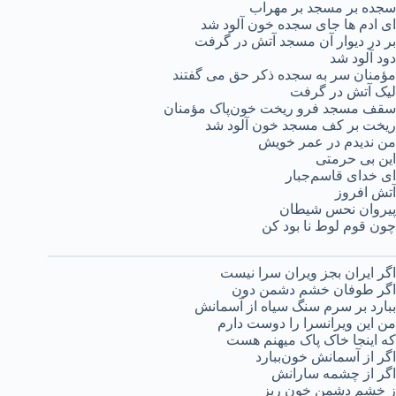
سجده بر مسجد بر مهراب
ای ادم ها جای سجده خون آلود شد
بر در دیوار آن مسجد آتش در گرفت
دود آلود شد
مؤمنان سر به سجده ذکر حق می گفتند
لیک آتش در گرفت
سقف مسجد فرو ریخت خون‌پاک مؤمنان
ریخت بر کف مسجد خون آلود شد
من ندیدم در عمر خویش
این بی حرمتی
ای خدای قاسم‌جبار
آتش افروز
پیروان نحس شیطان
چون قوم لوط نا بود کن
اگر ایران بجز ویران سرا نیست
اگر طوفان خشم دشمن دون
ببارد بر سرم سنگ سیاه از آسمانش
من این ویرانسرا را دوست دارم
که اینجا خاک پاک میهنم هست
اگر از آسمانش خون‌ببارد
اگر از چشمه سارانش
ز خشم‌ دشمن خون ریز