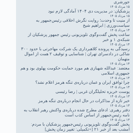
جورشری
۱۵ مرداد ۱۴۰۵
پزشکیان: در مدیریت دی ۱۴۰۴ آمادگی لازم نبود
۱۵ مرداد ۱۴۰۵
از منیت تا وحدت؛ روایت نگرش اخلاقی رئیس‌جمهور به
سیاست‌ورزی | ابراهیم شیخ
۱۴ مرداد ۱۴۰۵
ساعت پخش گفت‌وگوی تلویزیونی رئیس جمهور پزشکیان از
شبکه‌ی ۱ و خبر
۱۴ مرداد ۱۴۰۵
رسیدگی به پرونده کلاهبرداری یک شرکت مهاجرتی با حدود ۳۰۰
شاکی در دادسرای تهران | شناسایی و توقیف ۲ همت از اموال
متهمان
۱۴ مرداد ۱۴۰۵
معتضد: عبدالله شهبازی هم مورد حمایت حکومت پهلوی بود و هم
جمهوری اسلامی
۱۴ مرداد ۱۴۰۵
چرا توافق ایران و عمان درباره‌ی تنگه هرمز اعلام نشد؟
۱۴ مرداد ۱۴۰۵
پوست خربزه تحلیلگران غربی | رضا رئیسی
۱۳ مرداد ۱۴۰۵
خبر تازه از مذاکرات در حال انجام درباره‌ی تنگه هرمز
۱۳ مرداد ۱۴۰۵
دفتر رهبری: ادعای مطرح شده درباره‌ی واکنش رهبر انقلاب به
نامه رئیس‌جمهور از اساس کذب است
۱۳ مرداد ۱۴۰۵
پخش گفت‌وگوی تلویزیونی رئیس‌جمهور پزشکیان با مردم:
امشب بعد از خبر ۲۱ [+تکمیلی: تغییر زمان پخش]