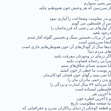
من یحیی سنوارم
از سرزمین که هر وجبش خون هم‌وطنم چکید
و بذر مقاومت وشجاعت را آبیاری نمود
من از فلسطین می گویم
از آوارهای بی رحمی که فرزندانمان را
درخود بلعید
من از پرتاب نخستین سنگ‌ و نخستین گلوله آغاز شدم
اینجا سرزمینی است
ده‌ها سال از گودال‌های آن خون هموطن‌هایم جاری است
های مردم دنیا!
اگر ذره‌ای در وجودتان معرفت باشد
مرا بی رحمانه قضاوت نکنید
آیا شنیدید صدای شلاق‌های ستم
بر پوست ما خطی از خون کشید
آیا نمی بینید رگهای خون فشان کودکان‌مان
و بدن زخمی مادران مان را
آیا می‌دانید ۷۹ سال اسارت و بردگی را
فلسطین ایستاده است
تا آخرین نفر
و تا آخرین قطره خون
ما صفحه مظلومیت تاریخ
و قطعه کوچکی از دنیای ریاکاران ‌مدرن و جغرافیایی که