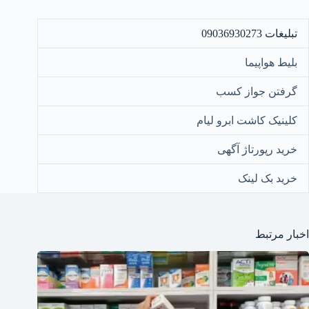
تبلیغات 09036930273
بلیط هواپیما
گرفتن جواز کسب
کلینیک کاشت ابرو لیام
خرید رپورتاژ آگهی
خرید بک لینک
اخبار مرتبط