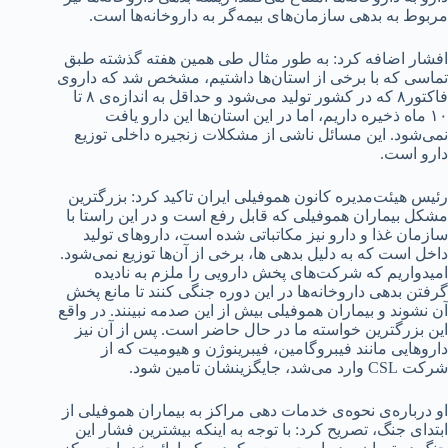
مربوط به بدهی سازمان‌های بیمه‌گر به داروخانه‌ها است.
افشار اضافه کرد: به طور مثال طی همین هفته گذشته طبق
تماسی که با برخی از استان‌ها داشتیم، مشخص شد که داروی
فاکتور۸ که در کشور تولید می‌شود و حداقل به اندازه‌ی ۸ تا
۱۰ ماه ذخیره داریم، اما در این استان‌ها این دارو یافت
نمی‌شود. این مسائل ناشی از مشکلات زنجیره داخلی توزیع
دارو است.
رئیس هیئت‌مدیره کانون هموفیلی ایران تاکید کرد: بزرگترین
مشکل بیماران هموفیلی که قابل رفع است و در این راستا با
سازمان غذا و دارو نیز مکاتباتی شده است، داروهای تولید
داخل است که به دلیل بدهی ها، برخی از آن‌ها توزیع نمی‌شود.
امیدواریم که شرکت‌های پخش دارویی را ملزم به نادیده
گرفتن بدهی داروخانه‌ها در این دوره جنگی کنند تا مانع پخش
آن نشوند و بیماران هموفیلی بیش از این صدمه نبینند. در واقع
این بزرگترین خواسته ما در حال حاضر است. پس از آن نیز
داروهایی مانند فیبروگامین، فیبرینوژن و هیومیت که از
شرکت CSL وارد می‌شد، جایگزینشان تامین شود.
او درباره‌ی نحوه‌ی خدمات دهی مراکز به بیماران هموفیلی از
ابتدای جنگ، تصریح کرد: با توجه به اینکه بیشترین فشار این