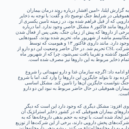
به گزارش ایلنا، «امین افشار درباره روند درمان بیماران
هموفیلی در شرایط جنگ توضیح داد و گفت: با توجه به ذخایر
دارویی که از قبل فراهم شده بود، در زمینه تامین یکسری از
داروها مانند فاکتور ۸ مشکل خاصی وجود ندارد. اما درباره
برخی از داروها که پیش از زمان جنگ، یعنی پس از فعال شدن
مکانیسم ماشه از شهریور ماه، تحریم شده بودند، کمبودهایی
وجود دارد. مانند داروی فاکتور ۱۳ و هیومیت که توسط
شرکت CSL تحریم شد. در حال حاضر وضعیت این دو دارو از
کمبود گذشته و تقریبا یافت نمی‌شود، چرا که از شهریور ماه
تمام ذخایر مربوط به این داروها نیز مصرف شده است.
او ادامه داد: اگرچه سازمان غذا و دارو تمهیداتی را شروع
کرده بود تا بتواند جایگزین این داروها را وارد کند، اما با شروع
جنگ نتوانست جایگزین آن‌ها را تامین کند. مشکل اساسی
بیماران هموفیلی در حال حاضر مربوط به نبود این دو دارو
است.
وی افزود: مشکل دیگری که وجود دارد این است که دیگر
داروهای بیماران هموفیلی که در کشور ذخایر استراتژیک آن
نیز ایجاد شده است، با توجه به حجم بدهی داروخانه‌ها که به
شرکت‌های پخش دارویی دارند، برخی از این شرکت‌ها از توزیع
دارو به داروخانه‌ها امتناع می‌کنند. ریشه بدهی داروخانه‌ها نیز