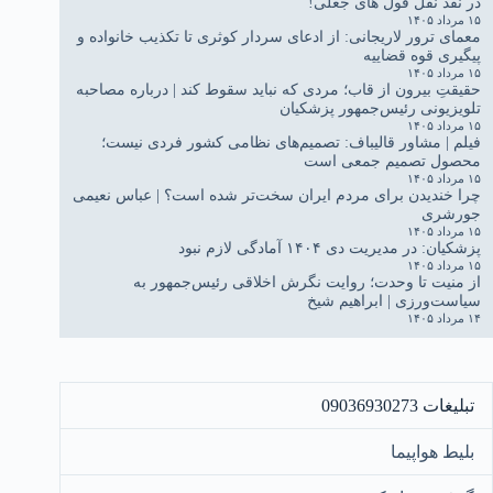
در نقد نقل قول های جعلی!
۱۵ مرداد ۱۴۰۵
معمای ترور لاریجانی: از ادعای سردار کوثری تا تکذیب خانواده و
پیگیری قوه قضاییه
۱۵ مرداد ۱۴۰۵
حقیقتِ بیرون از قاب؛ مردی که نباید سقوط کند | درباره مصاحبه
تلویزیونی رئیس‌جمهور پزشکیان
۱۵ مرداد ۱۴۰۵
فیلم | مشاور قالیباف: تصمیم‌های نظامی کشور فردی نیست؛
محصول تصمیم جمعی است
۱۵ مرداد ۱۴۰۵
چرا خندیدن برای مردم ایران سخت‌تر شده است؟ | عباس نعیمی
جورشری
۱۵ مرداد ۱۴۰۵
پزشکیان: در مدیریت دی ۱۴۰۴ آمادگی لازم نبود
۱۵ مرداد ۱۴۰۵
از منیت تا وحدت؛ روایت نگرش اخلاقی رئیس‌جمهور به
سیاست‌ورزی | ابراهیم شیخ
۱۴ مرداد ۱۴۰۵
تبلیغات 09036930273
بلیط هواپیما