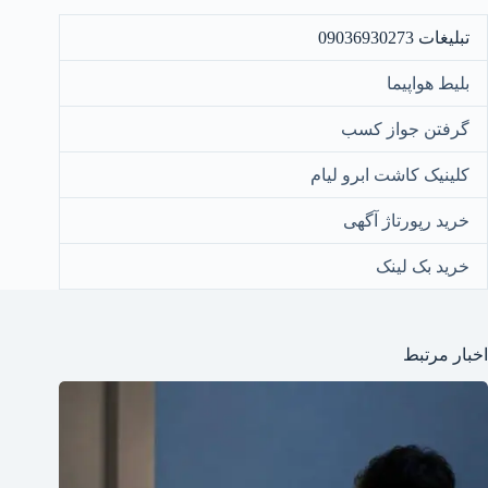
تبلیغات 09036930273
بلیط هواپیما
گرفتن جواز کسب
کلینیک کاشت ابرو لیام
خرید رپورتاژ آگهی
خرید بک لینک
اخبار مرتبط