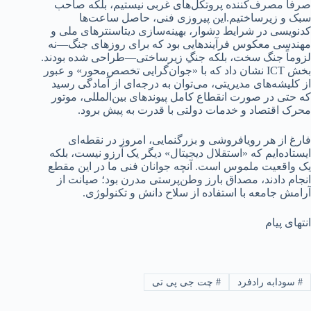
صرفاً مصرف‌کننده پروتکل‌های غربی نیستیم، بلکه صاحب
سبک و زیرساختیم.این پیروزی فنی، حاصل ساعت‌ها
کدنویسی در شرایط دشوار، بهینه‌سازی دیتاسنترهای ملی و
مهندسی معکوس فرآیندهایی بود که برای روزهای جنگ—نه
لزوماً جنگ سخت، بلکه جنگِ زیرساختی—طراحی شده بودند.
بخش ICT نشان داد که با «جوان‌گرایی تخصص‌محور» و عبور
از کلیشه‌های مدیریتی، می‌توان به درجه‌ای از آمادگی رسید
که حتی در صورت انقطاع کامل پیوندهای بین‌المللی، موتور
محرک اقتصاد و خدمات دولتی با قدرت به پیش برود.
فارغ از هر رویافروشی و بزرگنمایی، امروز در نقطه‌ای
ایستاده‌ایم که «استقلال دیجیتال» دیگر یک آرزو نیست، بلکه
یک واقعیت ملموس است. آنچه جوانان فنی ما در این مقطع
انجام دادند، مصداق بارز وطن‌پرستی مدرن بود؛ صیانت از
آرامش جامعه با استفاده از سلاح دانش و تکنولوژی.
انتهای پیام
#
سودابه رادفرد
#
چت جی پی تی