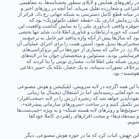
در راهروهای همایش و لابلای سطور بخشنامه‌ها، به مفاهیمی
انتزاعی و شعارزده تقلیل می‌یابد. اما آنچه در روزهای اخیر و
در میانه قطع کامل دسترسی به شبکه جهانی رخ داد، فراتر از
یک رزمایش اداری، یک «نقطه عطف تکنولوژیک» بود که
جوهره واقعی تاب‌آوری ملی را به نمایش گذاشت.واقعیت این
است که حوزه ارتباطات و فناوری اطلاعات، شاید تنها بخشی
بود که سال‌ها پیش از آنکه واژه پدافند غیرعامل به ترجیع‌بند
سخنرانی‌ها تبدیل شود، آستین همت را برای اجرای عملیاتی آن
بالا زد. در حالی که بسیاری از حوزه‌ها درگیر بروکراسی‌های
فرسایشی بودند، مسئولین و متخصصان جوان ما در لایه‌های
زیرین شبکه ملی اطلاعات، معماری نوینی را بنا کردند که
برخلاف تصورات بدبینانه، نه یک حصار، بلکه یک «سپر دفاعی
هوشمند» بود.
با این همه اگرچه در لایه سرویس، اپلیکیشن و هوش مصنوعی
به خودکفایی رسیده‌ایم، اما دژ استقلال دیجیتال ما زمانی
نفوذناپذیر خواهد شد که زنجیره ارزش را در لایه «سخت‌افزار»
نیز تکمیل کنیم و در ساخت «سرورهای سازمانی پیشرفته»،
«سوئیچ‌ها و روترهای لایه هسته شبکه» و به ویژه «چیپ‌ست‌ها
و نیمه‌هادی‌ها» و سخت افزارهای راهبردی کاملا خودکفا
شویم.
این جهش، اثبات کرد که ما در حوزه هوش مصنوعی، دیگر