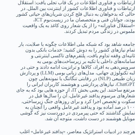
ارتباطات و فناوری اطلاعات در یک قاب تجلی یافت: استقلال
ارتباطات و فناوری اطلاعات کشور از اینترنت بین الملل. در
حالی که بدخواهان به دنبال فلج کردن شریان‌های حیاتی کشور
بودند، جوانان فنی و متخصصان ما در زیست‌بوم ICT،
«استقلال فناورانه» را از یک شعار روی کاغذ به یک واقعیت
ملموس در زندگی مردم تبدیل کردند.
جامعه شاهد بود که شبکه ملی اطلاعات چگونه با صلابت، بار
تمام نیازهای کشور را به دوش کشید؛ خدمات بانکی بدون
ثانیه‌ای وقفه تداوم یافت، پلتفرم‌های تاکسی اینترنتی و
سامانه‌های داخلی با تکیه بر زیرساخت‌های بومی به
سرویس‌دهی به افراد، کالاها و ترانزیت ادامه دادند و حتی در
لبه تکنولوژی جهانی، مدل‌های زبانی بومی (LLM) و پردازش
زبان طبیعی (NLP) در رقابتی تنگاتنگ با نمونه‌هایی چون
ChatGPT، نیازهای پردازشی و هوشمند کاربران ایرانی را
مرتفع ساختند. این یعنی بخش IT، از حوزه‌ هایی بود که به جای
شعارهای مرسوم پدافند غیرعامل، آن را سال‌ها قبل در
سکوت و تخصص اجرا کرد و برای روزهای جنگ زیرساختی،
۱۰۰ درصد آماده بود و پدافند غیرعامل واقعی را آنچنان به
نمایش گذاشتند که حتی پیرمردی در دوردست نیز که گوشی
موبایل هوشمند در دست داشت، متوجه آن شد.
هرچند در ادبیات استراتژیک معاصر، «پدافند غیرعامل» اغلب