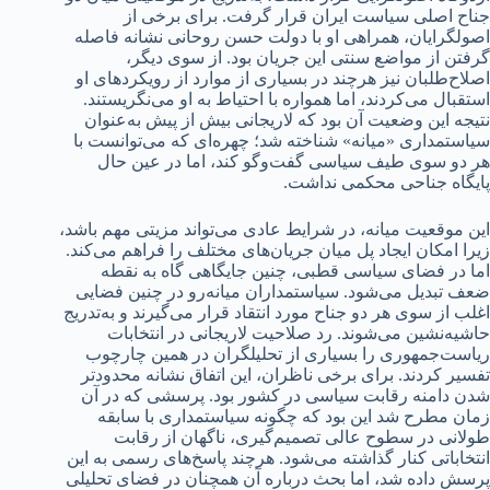
جناح اصلی سیاست ایران قرار گرفت. برای برخی از
اصولگرایان، همراهی او با دولت حسن روحانی نشانه فاصله
گرفتن از مواضع سنتی این جریان بود. از سوی دیگر،
اصلاح‌طلبان نیز هرچند در بسیاری از موارد از رویکردهای او
استقبال می‌کردند، اما همواره با احتیاط به او می‌نگریستند.
نتیجه این وضعیت آن بود که لاریجانی بیش از پیش به‌عنوان
سیاستمداری «میانه» شناخته شد؛ چهره‌ای که می‌توانست با
هر دو سوی طیف سیاسی گفت‌وگو کند، اما در عین حال
پایگاه جناحی محکمی نداشت.
این موقعیت میانه، در شرایط عادی می‌تواند مزیتی مهم باشد،
زیرا امکان ایجاد پل میان جریان‌های مختلف را فراهم می‌کند.
اما در فضای سیاسی قطبی، چنین جایگاهی گاه به نقطه
ضعف تبدیل می‌شود. سیاستمداران میانه‌رو در چنین فضایی
اغلب از سوی هر دو جناح مورد انتقاد قرار می‌گیرند و به‌تدریج
حاشیه‌نشین می‌شوند. رد صلاحیت لاریجانی در انتخابات
ریاست‌جمهوری را بسیاری از تحلیلگران در همین چارچوب
تفسیر کردند. برای برخی ناظران، این اتفاق نشانه محدودتر
شدن دامنه رقابت سیاسی در کشور بود. پرسشی که در آن
زمان مطرح شد این بود که چگونه سیاستمداری با سابقه
طولانی در سطوح عالی تصمیم‌گیری، ناگهان از رقابت
انتخاباتی کنار گذاشته می‌شود. هرچند پاسخ‌های رسمی به این
پرسش داده شد، اما بحث درباره آن همچنان در فضای تحلیلی