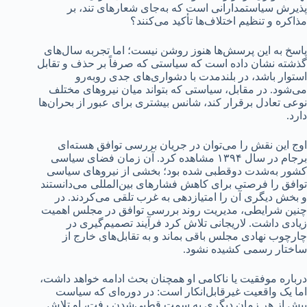
پذیرش سیاستمدارانی است که به‌جای شعارهای تند، بر
مذاکره و تنظیم اختلاف‌ها تأکید می‌کنند؟
پاسخ به این پرسش‌ها هنوز روشن نیست؛ اما تجربه سال‌های
گذشته نشان داده است که سیاستی که صرفاً بر حذف و تقابل
استوار باشد، در بلندمدت با دشواری‌های جدی روبه‌رو
می‌شود. در مقابل، سیاستی که بتواند میان نیروهای مختلف
نوعی تعادل برقرار کند، شانس بیشتری برای عبور از بحران‌ها
دارد.
اوج این نقش را می‌توان در جریان بررسی توافق هسته‌ای
برجام در سال ۱۳۹۴ مشاهده کرد. آن زمان فضای سیاسی
کشور به‌شدت دوقطبی شده بود؛ بخشی از نیروهای سیاسی
توافق را فرصتی برای کاهش فشارهای بین‌المللی می‌دانستند
و بخش دیگری آن را امتیازدهی به غرب تلقی می‌کردند. در
چنین شرایطی، مدیریت روند بررسی توافق در مجلس اهمیت
زیادی داشت. لاریجانی تلاش کرد فرآیند تصمیم‌گیری در
چارچوب نهادی مجلس باقی بماند و به تقابل‌های خارج از
ساختار رسمی کشیده نشود.
درباره موفقیت یا ناکامی او همچنان بحث ادامه خواهد داشت،
اما یک واقعیت غیرقابل‌انکار است: در دوره‌ای که سیاست
بیش از هر زمان دیگری به سمت قطبی‌شدن رفت، او تلاش