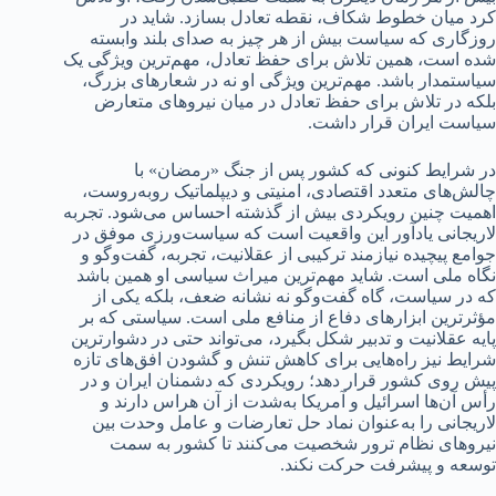
کرد میان خطوط شکاف، نقطه تعادل بسازد. شاید در
روزگاری که سیاست بیش از هر چیز به صدای بلند وابسته
شده است، همین تلاش برای حفظ تعادل، مهم‌ترین ویژگی یک
سیاستمدار باشد. مهم‌ترین ویژگی او نه در شعارهای بزرگ،
بلکه در تلاش برای حفظ تعادل در میان نیروهای متعارض
سیاست ایران قرار داشت.
در شرایط کنونی که کشور پس از جنگ «رمضان» با
چالش‌های متعدد اقتصادی، امنیتی و دیپلماتیک روبه‌روست،
اهمیت چنین رویکردی بیش از گذشته احساس می‌شود. تجربه
لاریجانی یادآور این واقعیت است که سیاست‌ورزی موفق در
جوامع پیچیده نیازمند ترکیبی از عقلانیت، تجربه، گفت‌وگو و
نگاه ملی است. شاید مهم‌ترین میراث سیاسی او همین باشد
که در سیاست، گاه گفت‌وگو نه نشانه ضعف، بلکه یکی از
مؤثرترین ابزارهای دفاع از منافع ملی است. سیاستی که بر
پایه عقلانیت و تدبیر شکل بگیرد، می‌تواند حتی در دشوارترین
شرایط نیز راه‌هایی برای کاهش تنش و گشودن افق‌های تازه
پیش روی کشور قرار دهد؛ رویکردی که دشمنان ایران و در
رأس آن‌ها اسرائیل و آمریکا به‌شدت از آن هراس دارند و
لاریجانی را به‌عنوان نماد حل تعارضات و عامل وحدت بین
نیروهای نظام ترور شخصیت می‌کنند تا کشور به سمت
توسعه و پیشرفت حرکت نکند.