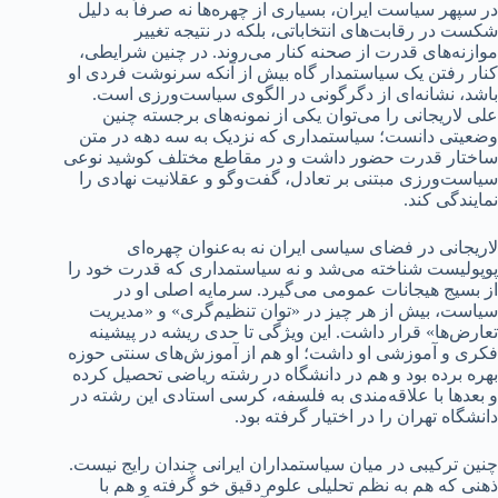
در سپهر سیاست ایران، بسیاری از چهره‌ها نه صرفاً به دلیل
شکست در رقابت‌های انتخاباتی، بلکه در نتیجه تغییر
موازنه‌های قدرت از صحنه کنار می‌روند. در چنین شرایطی،
کنار رفتن یک سیاستمدار گاه بیش از آنکه سرنوشت فردی او
باشد، نشانه‌ای از دگرگونی در الگوی سیاست‌ورزی است.
علی لاریجانی را می‌توان یکی از نمونه‌های برجسته چنین
وضعیتی دانست؛ سیاستمداری که نزدیک به سه دهه در متن
ساختار قدرت حضور داشت و در مقاطع مختلف کوشید نوعی
سیاست‌ورزی مبتنی بر تعادل، گفت‌وگو و عقلانیت نهادی را
نمایندگی کند.
لاریجانی در فضای سیاسی ایران نه به‌عنوان چهره‌ای
پوپولیست شناخته می‌شد و نه سیاستمداری که قدرت خود را
از بسیج هیجانات عمومی می‌گیرد. سرمایه اصلی او در
سیاست، بیش از هر چیز در «توان تنظیم‌گری» و «مدیریت
تعارض‌ها» قرار داشت. این ویژگی تا حدی ریشه در پیشینه
فکری و آموزشی او داشت؛ او هم از آموزش‌های سنتی حوزه
بهره برده بود و هم در دانشگاه در رشته ریاضی تحصیل کرده
و بعدها با علاقه‌مندی به فلسفه، کرسی استادی این رشته در
دانشگاه تهران را در اختیار گرفته بود.
چنین ترکیبی در میان سیاستمداران ایرانی چندان رایج نیست.
ذهنی که هم به نظم تحلیلی علوم دقیق خو گرفته و هم با