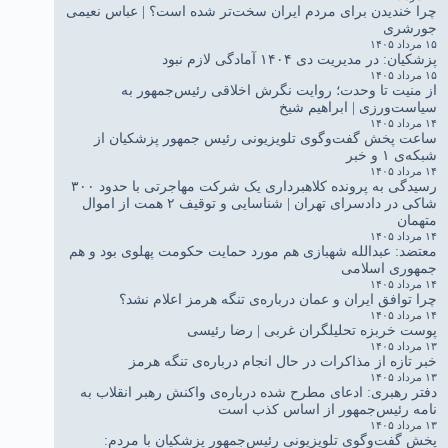
چرا خندیدن برای مردم ایران سخت‌تر شده است؟ | عباس نعیمی
جورشری
۱۵ مرداد ۱۴۰۵
پزشکیان: در مدیریت دی ۱۴۰۴ آمادگی لازم نبود
۱۵ مرداد ۱۴۰۵
از منیت تا وحدت؛ روایت نگرش اخلاقی رئیس‌جمهور به
سیاست‌ورزی | ابراهیم شیخ
۱۴ مرداد ۱۴۰۵
ساعت پخش گفت‌وگوی تلویزیونی رئیس جمهور پزشکیان از
شبکه‌ی ۱ و خبر
۱۴ مرداد ۱۴۰۵
رسیدگی به پرونده کلاهبرداری یک شرکت مهاجرتی با حدود ۳۰۰
شاکی در دادسرای تهران | شناسایی و توقیف ۲ همت از اموال
متهمان
۱۴ مرداد ۱۴۰۵
معتضد: عبدالله شهبازی هم مورد حمایت حکومت پهلوی بود و هم
جمهوری اسلامی
۱۴ مرداد ۱۴۰۵
چرا توافق ایران و عمان درباره‌ی تنگه هرمز اعلام نشد؟
۱۴ مرداد ۱۴۰۵
پوست خربزه تحلیلگران غربی | رضا رئیسی
۱۳ مرداد ۱۴۰۵
خبر تازه از مذاکرات در حال انجام درباره‌ی تنگه هرمز
۱۳ مرداد ۱۴۰۵
دفتر رهبری: ادعای مطرح شده درباره‌ی واکنش رهبر انقلاب به
نامه رئیس‌جمهور از اساس کذب است
۱۳ مرداد ۱۴۰۵
پخش گفت‌وگوی تلویزیونی رئیس‌جمهور پزشکیان با مردم: