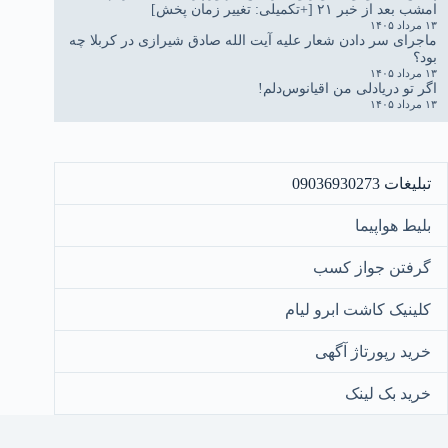
امشب بعد از خبر ۲۱ [+تکمیلی: تغییر زمان پخش]
۱۳ مرداد ۱۴۰۵
ماجرای سر دادن شعار علیه آیت الله صادق شیرازی در کربلا چه
بود؟
۱۳ مرداد ۱۴۰۵
اگر تو دریادلی من اقیانوس‌دلم!
۱۳ مرداد ۱۴۰۵
تبلیغات 09036930273
بلیط هواپیما
گرفتن جواز کسب
کلینیک کاشت ابرو لیام
خرید رپورتاژ آگهی
خرید بک لینک