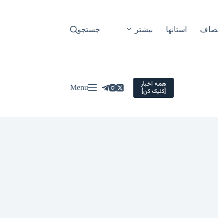
نصاف
استانها
بیشتر
جستجو
همه اخبار
Menu
[کلیک کن]