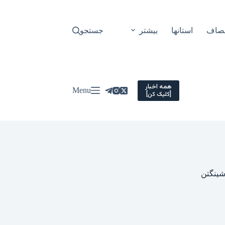
نصاف
استانها
بیشتر
جستجو
همه اخبار
Menu
[کلیک کن]
شینگتن