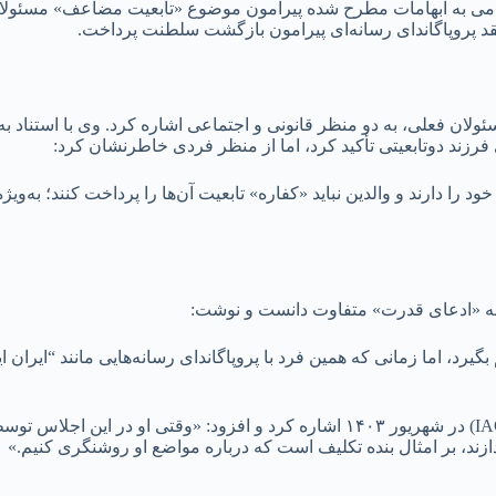
گرامی به ابهامات مطرح شده پیرامون موضوع «تابعیت مضاعف» مسئولان
نقد پروپاگاندای رسانه‌ای پیرامون بازگشت سلطنت پرداخت.
سئولان فعلی، به دو منظر قانونی و اجتماعی اشاره کرد. وی با استناد
رزند دوتابعیتی تأکید کرد، اما از منظر فردی خاطرنشان کرد:
ا دارند و والدین نباید «کفاره» تابعیت آن‌ها را پرداخت کنند؛ به‌ویژ
جنبه «ادعای قدرت» متفاوت دانست و نوشت:
د، اما زمانی که همین فرد با پروپاگاندای رسانه‌هایی مانند “ایران ا
اعلمی به حضور رضا پهلوی در اجلاس «شورای اسرائیلی-آمریکایی» (IAC) در شهریور ۱۴۰۳ اشار
ازند، بر امثال بنده تکلیف است که درباره مواضع او روشنگری کنیم.»