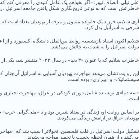
علی نیلی، انصاف نیوز: «اگر بخواهم یک عامل کلیدی را معرفی کنم که به
خاطراتش است که به نوعی تاریخ‌نگاری شکل یافتن جامعه اسرائیل در
آوی شلایم، فرزند یک خانواده متمول و مرفه از یهودیان بغداد است ک
شرقی به اسرائیل بدل کرد.
شلایم اکنون استاد بازنشسته روابط بین‌الملل دانشگاه آکسفورد و از ا
دولت اسرائیل را به شدت به چالش می‌کشد.
خاطرات شلایم که با عنوان «۳ دنیا» در سال ۲۰۲۳ منتشر شد، یکی از مشخص‌ترین آثار او در به چالش‌کشیدن «تاریخ مظلومیت اسرائیل» است.
این روایت نشان می‌دهد مهاجرت یهودیان آسیایی به اسرائیل آن‌چنان که 
سیستماتیک» و «بیزاری» بوده است.
«سه دنیا»ی نویسنده شامل دوران کودکی در عراق، مهاجرت اجباری و زن
است.
بر اساس روایت او، زندگی در بغداد شیرین بود و تا «ملی‌گرایی عرب»
یهودیان عراق در آرامش زندگی می‌کردند.
تشکیل دولت اسرائیل در قلب فلسطین، تحولاتر ا سبب شد که «مهاجرت» ی
می‌کنند و از همان لحظه نخست با تحقیر مواجه می‌شوند.