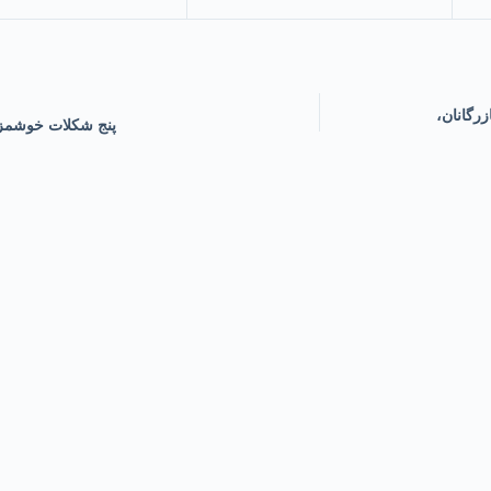
رگانان،
پنج شکلات خوشمزه 