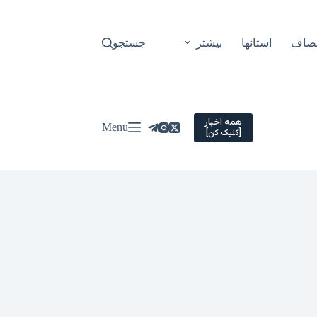
نصاف
استانها
بیشتر
جستجو
همه اخبار
Menu
[کلیک کن]