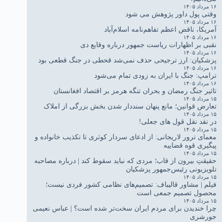
۱۶ مرداد ۱۴۰۵
وقتی پول داور پژوهش می شود
۱۶ مرداد ۱۴۰۵
آمریکا، ناقض اعظم تفاهم‌نامه اسلام‌آباد
۱۶ مرداد ۱۴۰۵
نقبی بر اظهارات ریاست جمهور درباره وقایع دی
۱۶ مرداد ۱۴۰۵
پزشکیان: ارز ترجیحی حذف نمی‌شد قحطی در جنگ قطعی بود
۱۶ مرداد ۱۴۰۵
ترامپ: جنگ با ایران به زودی تمام می‌شود
۱۶ مرداد ۱۴۰۵
تاثیر جنگ رمضان و بحران تنگه هرمز بر اقتصاد افغانستان
۱۵ مرداد ۱۴۰۵
تعارض قوانین؛ مانع پنهان سنددار شدن بخش بزرگی از املاک
۱۵ مرداد ۱۴۰۵
در نقد نقل قول های جعلی!
۱۵ مرداد ۱۴۰۵
معمای ترور لاریجانی: از ادعای سردار کوثری تا تکذیب خانواده و
پیگیری قوه قضاییه
۱۵ مرداد ۱۴۰۵
حقیقتِ بیرون از قاب؛ مردی که نباید سقوط کند | درباره مصاحبه
تلویزیونی رئیس‌جمهور پزشکیان
۱۵ مرداد ۱۴۰۵
فیلم | مشاور قالیباف: تصمیم‌های نظامی کشور فردی نیست؛
محصول تصمیم جمعی است
۱۵ مرداد ۱۴۰۵
چرا خندیدن برای مردم ایران سخت‌تر شده است؟ | عباس نعیمی
جورشری