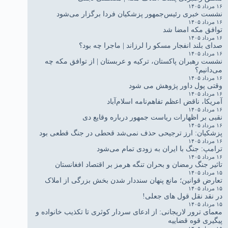
۱۶ مرداد ۱۴۰۵
نشست خبری رئیس‌جمهور پزشکیان فردا برگزار می‌شود
۱۶ مرداد ۱۴۰۵
توافق مکه امضا شد
۱۶ مرداد ۱۴۰۵
صدای بلند انفجار مسکو را لرزاند | ماجرا چه بود؟
۱۶ مرداد ۱۴۰۵
نشست رهبران پاکستان، ترکیه و عربستان | از توافق مکه چه
می‌دانیم؟
۱۶ مرداد ۱۴۰۵
وقتی پول داور پژوهش می شود
۱۶ مرداد ۱۴۰۵
آمریکا، ناقض اعظم تفاهم‌نامه اسلام‌آباد
۱۶ مرداد ۱۴۰۵
نقبی بر اظهارات ریاست جمهور درباره وقایع دی
۱۶ مرداد ۱۴۰۵
پزشکیان: ارز ترجیحی حذف نمی‌شد قحطی در جنگ قطعی بود
۱۶ مرداد ۱۴۰۵
ترامپ: جنگ با ایران به زودی تمام می‌شود
۱۶ مرداد ۱۴۰۵
تاثیر جنگ رمضان و بحران تنگه هرمز بر اقتصاد افغانستان
۱۵ مرداد ۱۴۰۵
تعارض قوانین؛ مانع پنهان سنددار شدن بخش بزرگی از املاک
۱۵ مرداد ۱۴۰۵
در نقد نقل قول های جعلی!
۱۵ مرداد ۱۴۰۵
معمای ترور لاریجانی: از ادعای سردار کوثری تا تکذیب خانواده و
پیگیری قوه قضاییه