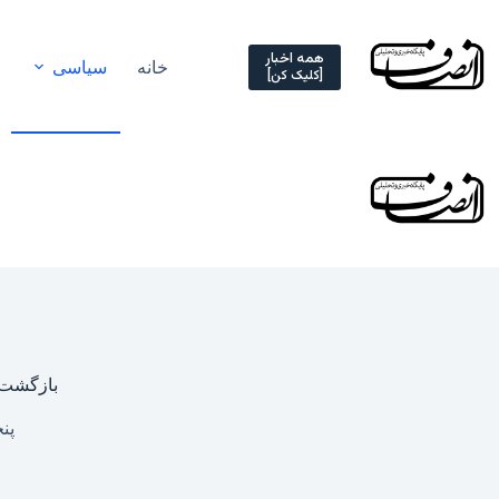
Ski
t
conten
همه اخبار
خانه
سیاسی
[کلیک کن]
بازگشت «
پنجشنبه