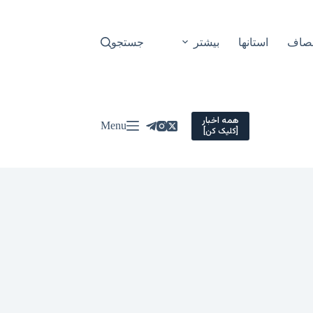
نصاف
استانها
بیشتر
جستجو
همه اخبار
Menu
[کلیک کن]