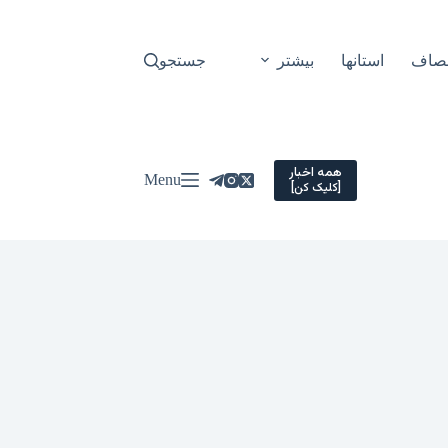
نصاف
استانها
بیشتر
جستجو
همه اخبار
Menu
[کلیک کن]