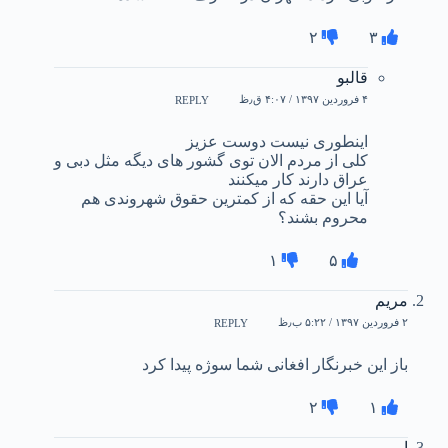
۲
۳
قالبو
۴ فروردین ۱۳۹۷ / ۴:۰۷ ق٫ظ
REPLY
اینطوری نیست دوست عزیز
کلی از مردم الان توی گشور های دیگه مثل دبی و
عراق دارند کار میکنند
آیا این حقه که از کمترین حقوق شهروندی هم
محروم بشند؟
۱
۵
مریم
۲ فروردین ۱۳۹۷ / ۵:۲۲ ب٫ظ
REPLY
باز این خبرنگار افغانی شما سوژه پیدا کرد
۲
۱
امیر