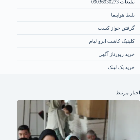
تبلیغات 09036930273
بلیط هواپیما
گرفتن جواز کسب
کلینیک کاشت ابرو لیام
خرید رپورتاژ آگهی
خرید بک لینک
اخبار مرتبط