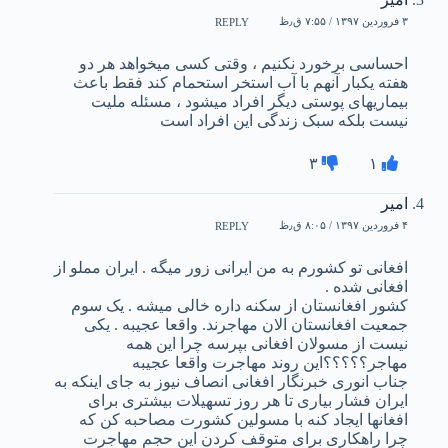
۳ فروردین ۱۳۹۷ / ۷:۵۵ ق٫ظ
REPLY
احساسی برخورد نکنیم ، وقتی کسی میخواهد هر دو
هفته یکبار آنهم با آب استخر استحمام کند فقط باعث
بیماریهای پوستی دیگر افراد میشود ، مسئله ملیت
نیست بلکه سبک زندگی این افراد است
۳
۱
امیر
۴ فروردین ۱۳۹۷ / ۸:۰۵ ق٫ظ
REPLY
افغانی تو کشورم به من ایرانی زور میگه . ایران مملو از
افغانی شده .
کشور افغانستان از سکنه داره خالی میشه . یک سوم
جمعیت افغانستان الان مهاجرند. واقعا عجیبه . یکی
نیست از مسولان افغانی بپرسه چرا این همه
مهاجر؟؟؟؟؟این روند مهاجرت واقعا عجیبه
جناب انوری خبرنگار افغانی انصاف نیوز به جای اینکه به
ایران فشار بیاری تا هر روز تسهیلات بیشتری برای
افغانها ایجاد کنه با مسولین کشورت مصاحبه کن که
چرا راهکاری برای متوقف کردن این حجم مهاجرت