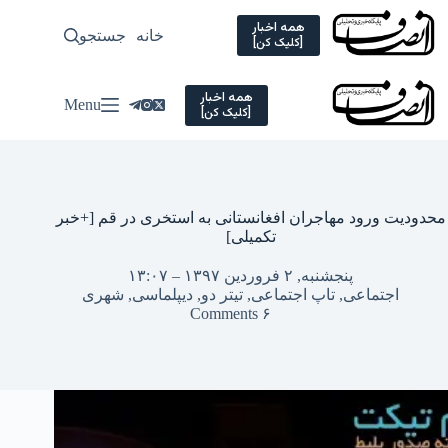
Ski
t
همه اخبار
خانه
جستجو
سیاسی
[کلیک کن]
conten
همه اخبار
Menu
[کلیک کن]
محدودیت ورود مهاجران افغانستانی به استخری در قم [+خبر
تکمیلی]
پنجشنبه, ۲ فروردین ۱۳۹۷ – ۱۳:۰۷
اجتماعی
,
تاپ اجتماعی
,
تیتر دو
,
دیپلماسی
,
شهری
۶ Comments