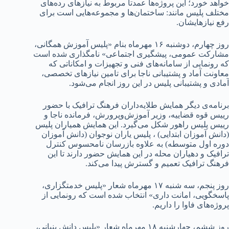
خواهد خورد؛ این پروژه‌ها عمدتا مربوط به نیازهای رده‌های
مختلف پلیس مانند: ساختمان‌ها و مجموعه‌هایی است برای
رفع نیازهایشان.
روز چهارم، دوشنبه ۱۶ مهرماه بنام «پلیس آموزش همگانی،
مشارکت عمومی، پیشگیری اجتماعی» نامگذاری شده است
که رونمایی از سامانه‌های فنی و تجهیزات و امکاناتی که
معاونت آماد و پشتیبانی ناجا برای تامین نیازهای تخصصی،
آمادی و پشتیبانی پلیس در این روز انجام می‌شود.
برنامه‌ی دیگر همایش طلایه‌داران فرهنگ ترافیک با حضور
رییس قوه قضاییه، وزیر آموزش‌وپرورش، فرمانده ناجا و
رییس پلیس راهور شکل می‌گیرد. این همایش همیاران پلیس
(دانش آموزان ابتدایی) ، پلیس یاران نوجوان (دانش آموزان
دوره اول متوسطه) به علاوه بازرسان نامحسوس کنترل
ترافیک و دهیاران محله در این همایش حضور دارند تا این
فرهنگ ترافیک تعمیم و گسترش پیدا می‌کند.
روز پنجم، سه شنبه ۱۷ مهرماه شعار «پلیس خدمتگزاری،
پاسخگویی، امانت داری» انتخاب شده است که رونمایی از
پروژه‌های فاوا را داریم.
روز ششم، چهارشنبه ۱۸ مهرماه شعار «پلیس دانش بنیانی،