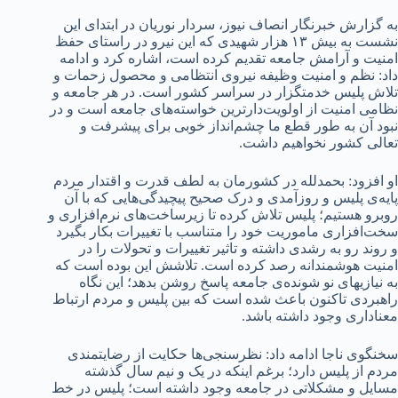
به گزارش خبرنگار انصاف نیوز، سردار نوریان در ابتدای این
نشست به بیش ۱۳ هزار شهیدی که این نیرو در راستای حفظ
امنیت و آرامش جامعه تقدیم کرده است، اشاره کرد و ادامه
داد: نظم و امنیت وظیفه نیروی انتظامی و محصول زحمات و
تلاش پلیس خدمتگزار در سراسر کشور است. در هر جامعه و
نظامی امنیت از اولویت‌دارترین خواسته‌های جامعه است و در
نبود آن به طور قطع ما چشم‌انداز خوبی برای پیشرفت و
تعالی کشور نخواهیم داشت.
او افزود: بحمدلله در کشورمان به لطف قدرت و اقتدار مردم
پایه‌ی پلیس و روزآمدی و درک صحیح پیچیدگی‌هایی که با آن
روبرو هستیم؛ پلیس تلاش کرده تا زیرساخت‌های نرم‌افزاری و
سخت‌افزاری ماموریت خود را متناسب با تغییرات بکار بگیرد
و روند رو به رشدی داشته و تاثیر تغییرات و تحولات را در
امنیت هوشمندانه رصد کرده است. تلاشش این بوده است که
به نیازیهای نو شونده‌ی جامعه پاسخ روشن بدهد؛ این نگاه
راهبردی تاکنون باعث شده است که بین پلیس و مردم ارتباط
معناداری وجود داشته باشد.
سخنگوی ناجا ادامه داد: نظرسنجی‌ها حکایت از رضایتمندی
مردم از پلیس دارد؛ برغم اینکه در یک و نیم سال گذشته
مسایل و مشکلاتی در جامعه وجود داشته است؛ پلیس در خط