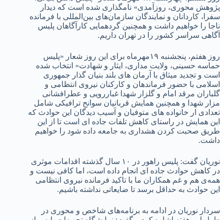
پژوهش محوری، روزآمدی» نامگذاری شده است که دیدار
سفرا، کاردانان و نمایندگان سازمان‌های بین‌المللی با فرمانده
ناجا را خواهیم داشت و همچنین گردهمایی کارآگاهان پلیس
آگاهی سراسر کشور را در تهران داریم.
روز هفتم، پنجشنبه ۱۹مهرماه برای این روز شعار «پلیس
حماسه حسینی، ولایت مداری، ایثار و شهادت» انتخاب شده
است و تجدید میثاق با آرمان های بلند بنیان گذار جمهوری
اسلامی با حضور فرماندهان و کارکنان نیروی انتظامی و
گلباران مرقد امام و گلزار شهدا غباررویی و عطرافشانی
مزار شهدا و همچنین همایش قربانیان سوانح ترافیکی شامل
تعدادی ار خانواده های متوفیان و آسیب دیدگان این حوادث که
این همایش در راستای کاهش تلفات جاده ای است تا از این
طریق صحبت کردن هشداری به جامعه داده شود را خواهیم
داشت.
نوریان گفت: پلیس راهور در ۱۰ سال گذشته اقدامات موثری
در کاهش حوادث جاده ای انجام داده است، اما کافی نیست و
همه‌ی هم و غم همکاران ما با تاکید فرمانده نیروی انتظامی
این حوادث به حداقل برسد تا ضایعاتی نداشته باشیم.
سردار نوریان در ادامه به برنامه‌های شاخص و محوری در
طول این هفته اشاره کرد و گفت: نمایشگاه تجهیزات پلیس از