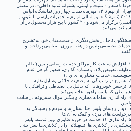
فردا با شعار «امنیت و ایمنی، پشتوانه تولید داخلی»، در مصلی
تهران از نهم تا ۱۲ مهرماه بمدت چهار روز نمایشگاه ایپاس
۲۰۱۸ (نمایشگاه بین‌المللی لوازم و تجهیزات پلیسی، امنیتی و
ایمنی) برگزار می‌شود و ۲۰ کشور با پنج هزار محصول در آن
شرکت می‌کنند.
سخنگوی ناجا در بخش دیگری از صحبت‌های خود به تشریح
خدمات تخصصی پلیس در هفته نیروی انتظامی پرداخت و
گفت:
۱. افزایش ساعت کار مراکز خدمات رسانی پلیس (نظام
وظیفه، تعویض پلاک و شماره گذاری، صدور گواهی عدم
سوپیشینه، خدمات مشاوره ای و…)
2. تسریع در رسیدگی به وضعیت خلافی وسایل نقلیه
3. ترخیص خودروهایی که بدلیل بی انضباطی و ترافیکی با
شرایطی که پلیس راهور اعلام می‌کند.
4. راه اندازی سامانه مجازی و پیگیر اموال مسروقه در سایت
پلیس
5. دیدار روسای پلیس فتا استان ها با مردم و رسیدگی به
درخواست های مردم و کمک به آن ها
6. راه‌اندازی ۱۴ خدمت در حوزه فناوری نوین توسط پلیس
پیشگیری در کلانتری ها؛ تسهیلاتی را در کلانتری‌ها پیش بینی
شده است تا کار مردم به سرعت انجام شود و این در جهت