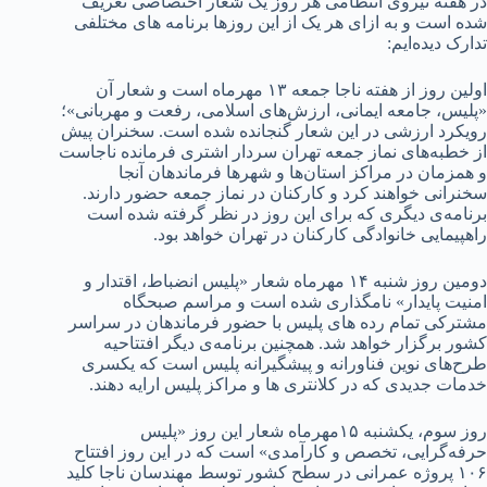
در هفته نیروی انتظامی هر روز یک شعار اختصاصی تعریف
شده است و به ازای هر یک از این روزها برنامه های مختلفی
تدارک دیده‌ایم:
اولین روز از هفته ناجا جمعه ۱۳ مهرماه است و شعار آن
«پلیس، جامعه ایمانی، ارزش‌های اسلامی، رفعت و مهربانی»؛
رویکرد ارزشی در این شعار گنجانده شده است. سخنران پیش
از خطبه‌های نماز جمعه تهران سردار اشتری فرمانده ناجاست
و همزمان در مراکز استان‌ها و شهرها فرماندهان آنجا
سخنرانی خواهند کرد و کارکنان در نماز جمعه حضور دارند.
برنامه‌ی دیگری که برای این روز در نظر گرفته شده است
راهپیمایی خانوادگی کارکنان در تهران خواهد بود.
دومین روز شنبه ۱۴ مهرماه شعار «پلیس انضباط، اقتدار و
امنیت پایدار» نامگذاری شده است و مراسم صبحگاه
مشترکی تمام رده های پلیس با حضور فرماندهان در سراسر
کشور برگزار خواهد شد. همچنین برنامه‌ی دیگر افتتاحیه
طرح‌های نوین فناورانه و پیشگیرانه پلیس است که یکسری
خدمات جدیدی که در کلانتری ها و مراکز پلیس ارایه دهند.
روز سوم، یکشنبه ۱۵مهرماه شعار این روز «پلیس
حرفه‌گرایی، تخصص و کارآمدی» است که در این روز افتتاح
۱۰۶ پروژه عمرانی در سطح کشور توسط مهندسان ناجا کلید