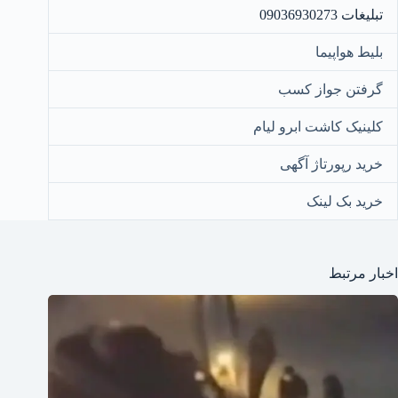
تبلیغات 09036930273
بلیط هواپیما
گرفتن جواز کسب
کلینیک کاشت ابرو لیام
خرید رپورتاژ آگهی
خرید بک لینک
اخبار مرتبط