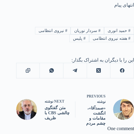
انتهای پیام
#
حمید انوری
#
سردار نوریان
#
نیروی انتظامی
#
هفته نیروی انتظامی
#
پلیس
این را با دیگران به اشتراک بگذار:
PREVIOUS
NEXT
نوشته
نوشته
متن گفتگوی
«صمدآقا»،
چالشی CBS با
انگشت
ظریف
مقامات و
چشم مردم
One comment