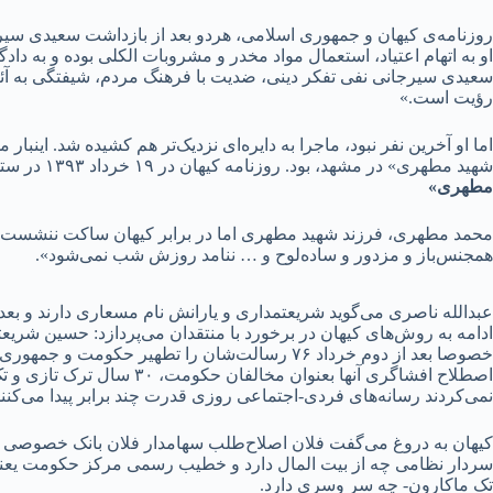
او به اتهام اعتیاد، استعمال مواد مخدر و مشروبات الکلی بوده و به دا
سعیدی سیرجانی نفی تفکر دینی، ضدیت با فرهنگ مردم، شیفتگی به آئ
رؤیت است.»
اما او آخرین نفر نبود، ماجرا به دایره‌ای نزدیک‌تر هم کشیده شد. ای
شهید مطهری» در مشهد، بود. روزنامه کیهان در ۱۹ خرداد ۱۳۹۳ در ستون اخبار ویژه خود خبری دراینباره را با این عنوان منتشر کرد:
مطهری»
محمد مطهری، فرزند شهید مطهری اما در برابر کیهان ساکت ننشست و 
همجنس‌باز و مزدور و ساده‌لوح و … ننامد روزش شب نمی‌شود».
ادامه به روش‌های کیهان در برخورد با منتقدان می‌پردازد: حسین شری
خصوصا بعد از دوم خرداد ۷۶ رسالت‌شان را تطهیر ح
اصطلاح افشاگری آنها بعنوان 
نمی‌کردند رسانه‌های فردی-اجتماعی روزی قدرت چند برابر پیدا می‌کنند 
کیهان به دروغ می‌گفت فلان اصلاح‌طلب سهامدار فلان بانک خصوصی اس
سردار نظامی چه از بیت المال دارد و خطیب رسمی مرکز حکومت یعنی 
تک ماکارون- چه سر وسری دارد.