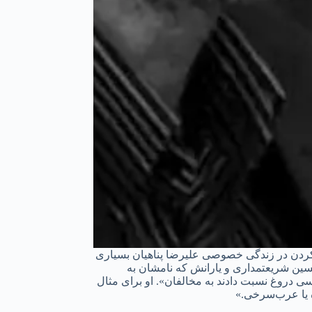
کردن در زندگی خصوصی علیرضا پناهیان بسیاری
حسین شریعتمداری ‌و یارانش که نامشان به
ال ترک تازی و تک تازی غیراخلاقی داشتند بسی دروغ نسبت دادند به مخالفان». او برای مثال