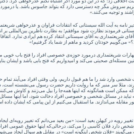
تهمت اخلاقی زد؛ که در این دو مورد اگر اشتباه نکنم عذرخواهی کرد. د
ریم سروش مگر چه دسترسی دارد که بتواند جاسوس باشد. یا درمورد س
ند و توجیه می‌کنند.»
ر نامه به آیت الله سیستانی که انتقادات فراوان و عذرخواهی شریعتمد
سیستانی فرمودند نظارت شود موافقم؛ به نظارت ناظرین بین‌المللی بر ان
 آقای شریعتمداری به آقای سیستانی انتقاد کرده هم ایرادی ندارد. اتف
؟» می‌گوییم خودتان کردید و ماهم از شما یاد گرفتیم!»
ظهارات شریعتمداری درمورد حوزه‌ی خصوصی افراد را فتح باب خوبی می‌د
 مسئله‌ای صحبتی می‌کند و امیدواریم که فتح بابی باشد و ایشان بنایش
ات شخصی وارد شد را ما هم قبول داریم، ولی وقتی افراد می‌‌آیند تمام 
برند، مثلا سر منبر که ما روایت داریم حضرت رسول می‌نشسته است، در 
که ممکن است همانگونه که اینها همه‌جا را بیل می‌زنند و کاوش می‌کنن
 نباید در مسائل شخصی و خصوصی افراد دخالت شود، اما اینها مسائل 
ور مقابله می‌اندازند. ما استقبال می‌کنیم از این پیامی که ایشان داد
 تغییر رویه در کیهلن بعید است: «من بعید می‌دانم که تغییر رویه‌ای ایج
 دارد فلان کاسبی را می‌کند، درحالی‌که اینها حقوق عمومی افراد بو
 می‌گویند «فلان شخص اینگونه است» در مقابل هم سوال ایجاد می‌شو