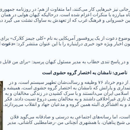
دگاه مبارزه با منکرات اعزام شده است. درحالیکه کیهان هوایی در همان 
ین خسروانی و فرهنگ غرب که از تعهدش به ساواک نشئت می گیرد در 
نبار موضوع دعوت از یک پروفسور آمریکایی به نام «کلی جیمز کلارک» بر
«دعوت از
در پاسخ تندی خطاب به مدیر مسئول کیهان پرسید: «برای من قابل د
ناصری: نامشان به اختصار گروه حشوی است
عبدالله ناصری می‌گوید شریعتمداری و یارانش نام مسعاری دارند و بعد از دوم خرداد ۷۶ وظیفه و رسالت‌شان تطهیر سیستم است، و در
عتمداری ‌و یارانش که نامشان به اختصار گروه حشوی است، همیشه و
کومت و جمهوری اسلامی ایران می‌دانستند و با سرک کشیدن در زندگی مخالفان و به
مخالفان حکومت، ۳۰ سال ترک تازی و تک تازی غیراخلاقی داشتند و به مخالفان بسی دروغ نسبت دادند. فکر
و به افشاگری البته همین گروه و مدعیان جهاد و انقلاب می‌پردازند.
ت، اما رسانه‌های اجتماعی به درستی و ‌صادقانه می‌گوید فلان
شیخ پناهیان، با همشهری آنچنانی من -رضامطلبی کاشانی، مدیر