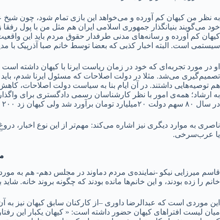
به نظر من کیهان کم آورده و می‌خواهد این بازی تمام شود، چون شیخ عل
خود می‌گویند بنیانگذار جمهوری اسلامی ایران هم مثل من با پول رفقا ز
کیهان کم آورده و رسانه‌های مدنی طرفدار حقوق مردم باید این واقعیت‌ه
سیستمی است. البته اخبار کذبی که بعضا توسط خانم صبا آذرپیک با مدی
او در مورد تجربه‌ای که خود در زمان ریاست ایرنا با کیهان داشته است
تصمیم‌گیری می‌شد. مثلا در دولت اصلاحات که مسئول ایرنا شدم، بای
هم توصیه‌هایی داشتند. در آن ایام بنا به سیاست دولت اصلاحات، کاهش
به ارشاد؛ همه‌ی امور با نظر کارشناسان رسمی دادگستری برای واگذاری
در سال ۸۰ سهم دولت ۲۰میلیارد تومان برآورد شد ولی کیهان زد ۲۰۰ میلیارد تومان. همین خبر دروغ مسیر واگذاری را سال‌ها عقب انداخت.
یا عرب‌سرخی.
می
قاسم میرزایی نیکو -نماینده‌ی مردم دماوند در مجلس دهم- هم به مور
خانم را زده بودند، و این خانم‌ها مانده بودند که چگونه بروند خانه. شا
این موردی است که عبدالرضا داوری –از کارکنان سابق کیهان نیز به آن
میان لیست افتراهای کیهان حضور داشته است: « کیهان یکبار این رفت