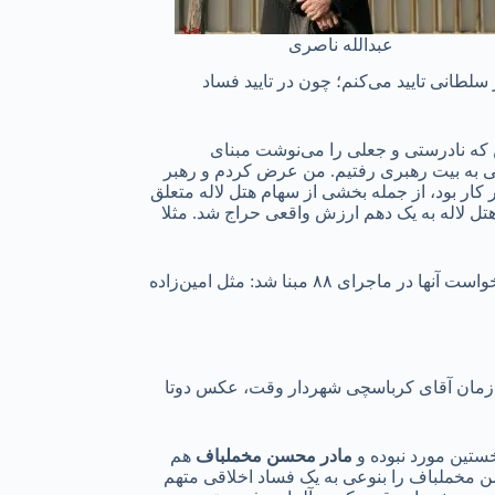
عبدالله ناصری
سلطانی تایید می‌کنم؛ چون در تایید فساد
ین که نادرستی و جعلی را می‌نوشت مبنای
ی به بیت رهبری رفتیم. من عرض کردم و رهبر
ار بود، از جمله ‌بخشی از سهام هتل لاله متعلق
تل لاله به یک دهم ارزش واقعی حراج شد. مثلا
ناصری به موارد دیگری نیز اشاره می‌کند: مهم‌تر از این نوع اخبار، دروغِ مالی کیهان درمورد بزرگان جبهه اصلاحات بود که در بازجویی و کیفرخواست آنها در ماجرای ۸۸ مبنا شد: مثل امین‌زاده
نیم زمان آقای کرباسچی شهردار وقت، عکس دوتا
خستین مورد نبوده و
مادر محسن مخملباف
هم
 مخملباف را بنوعی به یک فساد اخلاقی متهم