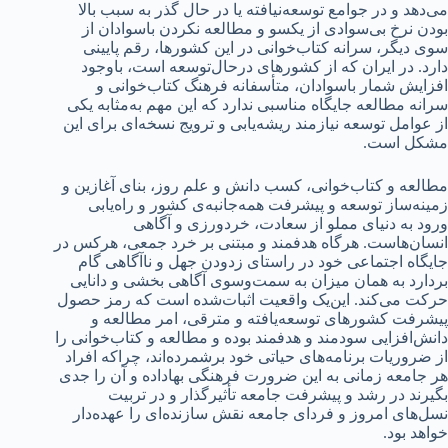
می‌دهد و در جوامع توسعه‌نیافته یا در حال گذر به سبب بالا
بودن نرخ بی‌سوادی از یکسو و مطالعه نکردن باسوادان از
سوی دیگر، سرانه کتاب‌خوانی در این کشورها، رقم پایینی
دارد. در ایران که از کشورهای درحال‌توسعه است، باوجود
افزایش شمار باسوادان، متأسفانه فرهنگ کتاب‌خوانی و
سرانه مطالعه جایگاه مناسبی ندارد که این مهم به‌مثابه یکی
از عوامل توسعه نیازمند ریشه‌یابی و ترویج نسخه‌ای برای این
مشکل است.
مطالعه و کتاب‌خوانی، کسب دانش و علم روز، بنای آغازین و
زمینه‌ساز توسعه و پیشرفت همه‌جانبه‌ی کشور و راه‌یابی
ورود به دنیای مملو از سعادت، خردورزی و آگاهی
انسان‌هاست. هرگاه هدفمند و مبتنی بر خرد جمعی، هرکس در
جایگاه اجتماعی خود در راستای زدودن جهل و ناآگاهی گام
بردارد به همان میزان به سمت‌وسوی آگاهی بخشی و دانایی
حرکت می‌کند. این‌یک واقعیت اثبات‌شده است که رمز حصول
پیشرفت کشورهای توسعه‌یافته و مترقی، امر مطالعه و
دانش‌افزایی سودمند و هدفمند بوده و مطالعه و کتاب‌خوانی را
از ضروریات برنامه‌های حیاتی خود برشمرده‌اند، چراکه افراد
هر جامعه زمانی به این ضرورت فرهنگی بهاداده و آن را جدی
بگیرند در رشد و پیشرفت جامعه تأثیرگذار و در تربیت
نسل‌های امروز و فردای جامعه نقش سازنده‌ای را عهده‌دار
خواهد بود.