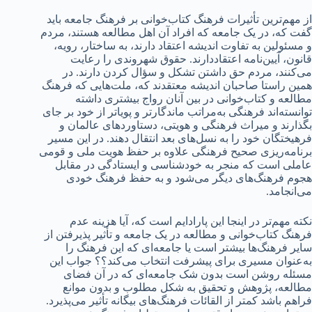
از مهم‌ترین تأثیرات فرهنگ کتاب‌خوانی بر فرهنگ جامعه باید
گفت که، در یک جامعه که افراد آن اهل مطالعه هستند، مردم
و مسئولین به تفاوت اندیشه اعتقاد دارند، به ساختار، رویه،
قانون، آیین‌نامه اعتقاددارند. حقوق شهروندی را رعایت
می‌کنند، مردم حق داشتن تشکل و سؤال کردن دارند. در
همین راستا صاحبان اندیشه معتقدند که، ملت‌هایی که فرهنگ
مطالعه و کتاب‌خوانی در بین آنان رواج بیشتری داشته
توانسته‌اند فرهنگی به‌مراتب ماندگارتر و پویاتر از خود بر جای
بگذارند و میراث فرهنگی و هویتی، دستاوردهای عالمان و
فرهیختگان خود را به نسل‌های بعد انتقال دهند. در این مسیر
برنامه‌ریزی صحیح فرهنگی علاوه بر حفظ هویت ملی و قومی
عاملی است که منجر به خودشناسی و ایستادگی در مقابل
هجوم فرهنگ‌های دیگر می‌شود و به حفظ فرهنگ خودی
می‌انجامد.
نکته مهم‌تر در اینجا این پارادایم است که، آیا هزینه عدم
فرهنگ کتاب‌خوانی و مطالعه در یک جامعه و تأثیر پذیرفتن از
سایر فرهنگ‌ها بیشتر است یا جامعه‌ای که این فرهنگ را
به‌عنوان مسیری برای پیشرفت انتخاب می‌کند؟؟ جواب این
مسئله روشن است بدون شک جامعه‌ای که در آن فضای
مطالعه، پژوهش و تحقیق به شکل مطلوب و بدون موانع
فراهم باشد کمتر از القائات فرهنگ‌های بیگانه تأثیر می‌پذیرد.