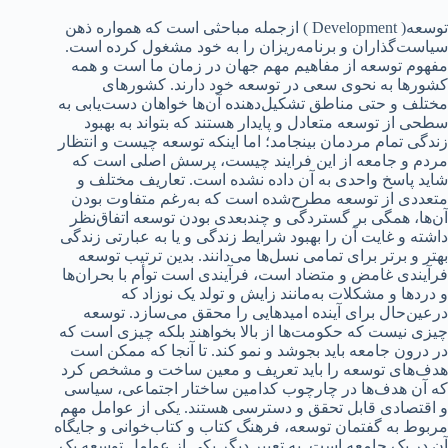
توسعه( Development ) ازجمله مباحثی است که همواره ذهن
سیاست‌گذاران و برنامه‌ریزان را به خود مشغول کرده است.
مفهوم توسعه از مفاهیم مهم جهان در زمان ما است و همه
کشورها به نحوی سعی در توسعه خود دارند. کشورهای
مختلف و حتی مناطق تشکیل‌دهنده آن‌ها خواهان دست‌یابی به
سطحی از توسعه متعادل و پایدار هستند که بتواند به بهبود
زندگی تمام مردمان بینجامد؛ اما اینکه توسعه چیست و انتظار
مردم و جامعه از این فرایند چیست، پرسش اصلی است که
شاید پاسخ واحدی به آن داده نشده است. تعاریف مختلف و
متعددی از توسعه مطرح‌شده است که به‌رغم متفاوت بودن
آن‌ها، همگی بر گستردگی و چندبعدی بودن توسعه اتفاق‌نظر
داشته و غایت آن را بهبود شرایط زندگی و یا به عبارتی زندگی
بهتر و برتر برای تمامی نسل‌ها می‌دانند. بدین ترتیب توسعه
فرآیندی غامض و متضاد است، فرآیندی است توأم با بحران‌ها
و دردها و مشکلات به‌مانند زایش و تولد یک نوزاد که
درعین‌حال برای آینده امیدهایی را محقق می‌سازد. توسعه
چیزی نیست که حکومت‌ها از بالا بخواهند بلکه چیزی است که
در درون جامعه باید بجوشد و نمو کند. تا آنجا که ممکن است
هدف‌های توسعه را باید تعریف و معین ساخت و مشخص کرد
که آن هدف‌ها در چارچوب کدامین ساختار اجتماعی، سیاسی
و اقتصادی قابل تحقق و دسترسی هستند. یکی از عوامل مهم
مربوط به گفتمان توسعه، فرهنگ کتاب و کتاب‌خوانی و جایگاه
آن در یک جامعه است. به تعبیر دیگر یکی از عوامل توسعه یک