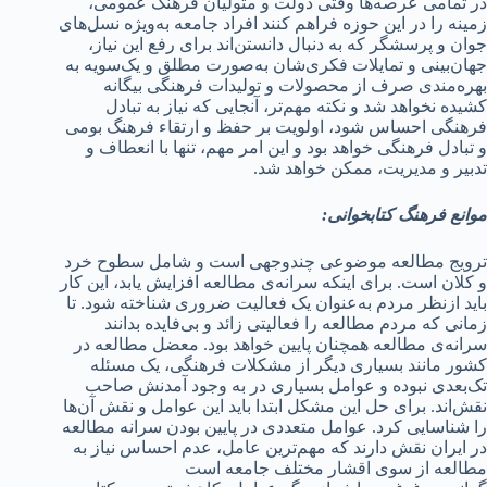
در تمامی عرصه‌ها وقتی دولت و متولیان فرهنگ عمومی،
زمینه را در این حوزه فراهم کنند افراد جامعه به‌ویژه نسل‌های
جوان و پرسشگر که به دنبال دانستن‌اند برای رفع این نیاز،
جهان‌بینی و تمایلات فکری‌شان به‌صورت مطلق و یک‌سویه به
بهره‌مندی صرف از محصولات و تولیدات فرهنگی بیگانه
کشیده نخواهد شد و نکته مهم‌تر، آنجایی که نیاز به تبادل
فرهنگی احساس شود، اولویت بر حفظ و ارتقاء فرهنگ بومی
و تبادل فرهنگی خواهد بود و این امر مهم، تنها با انعطاف و
تدبیر و مدیریت، ممکن خواهد شد.
موانع فرهنگ کتابخوانی:
ترویج مطالعه موضوعی چندوجهی است و شامل سطوح خرد
و کلان است. برای اینکه سرانه‌ی مطالعه افزایش یابد، این کار
باید ازنظر مردم به‌عنوان یک فعالیت ضروری شناخته شود. تا
زمانی که مردم مطالعه را فعالیتی زائد و بی‌فایده بدانند
سرانه‌ی مطالعه همچنان پایین خواهد بود. معضل مطالعه در
کشور مانند بسیاری دیگر از مشکلات فرهنگی، یک مسئله
تک‌بعدی نبوده و عوامل بسیاری در به وجود آمدنش صاحب
نقش‌اند. برای حل این مشکل ابتدا باید این عوامل و نقش آن‌ها
را شناسایی کرد. عوامل متعددی در پایین بودن سرانه مطالعه
در ایران نقش دارند که مهم‌ترین عامل، عدم احساس نیاز به
مطالعه از سوی اقشار مختلف جامعه است