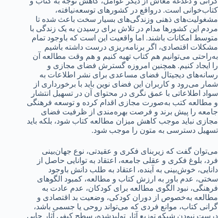
گرانی و دغدغه معاش از دیگر عوامل، کاهش توجه به کتاب و
کتاب‌خوانی است. درواقع در کشورهای توسعه‌نیافته،
مشغولیت‌های ذهنی وزندگی‌های بسیار سخت باعث شده تا
مردم این کشورها مدام در تلاش برای رسیدن به یک زندگی با
متوسط امکانات باشند. اما واقعیت این است که باوجود تمام
مشکلات اقتصادی، اگر برنامه‌ریزی درست داشته باشیم
به‌راحتی می‌توانیم هم کتاب تهیه کنیم و هم وقت مطالعه آن
را ایجاد کنیم. همچنین امروزه گسترش فضای مجازی و
رسانه‌های دیجیتال فضای مساعدی برای نشر اطلاعات به
شمار می‌رود و کاربران این فضای نوین باید با برخورداری از
سواد اطلاعاتی با عمق نگری در محتوای آن در تسهیل انتشار
و مطالعه کتب به‌صورت مجازی اقدام کرده و توسعه فرهنگی
جامعه را پیش برند و فرصت بهره‌مندی از ظرفیت فضای
مجازی نباید موجب کاهش میزان مطالعه کتاب شود، بلکه باید
تسهیل دسترسی به متون را موجب شود.
می‌توان گفت که زیربنای فکری و عقیدتی، نوع جهان‌بینی
فرد، بلوغ فکری و عقلی جامعه، اعتقاد به توانایی حاصل از
دانایی، خوش‌بینی به آینده، اعتقاد به طلب دانش باوجود
سختی، عدم باور به ارزش کتاب و مطالعه، کمبود الگوهای
فرهنگی، نبود الگوی مطالعه برای کودکان، عدم عادت به
مطالعه به‌خصوص از دوران کودکی، وضعیت بد اقتصادی و
گرانی کتاب، موانع فردی که می‌تواند روحی یا جسمی باشد،
درست نبودن شبکه توزیع آثار تولیدشده، سطح کیفی آثار چاپی