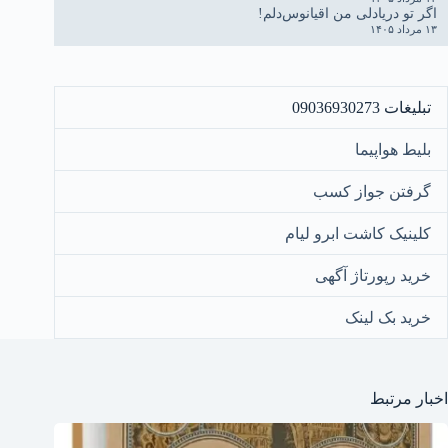
اگر تو دریادلی من اقیانوس‌دلم!
۱۳ مرداد ۱۴۰۵
تبلیغات 09036930273
بلیط هواپیما
گرفتن جواز کسب
کلینیک کاشت ابرو لیام
خرید رپورتاژ آگهی
خرید بک لینک
اخبار مرتبط