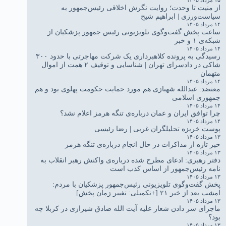
از منیت تا وحدت؛ روایت نگرش اخلاقی رئیس‌جمهور به
سیاست‌ورزی | ابراهیم شیخ
۱۴ مرداد ۱۴۰۵
ساعت پخش گفت‌وگوی تلویزیونی رئیس جمهور پزشکیان از
شبکه‌ی ۱ و خبر
۱۴ مرداد ۱۴۰۵
رسیدگی به پرونده کلاهبرداری یک شرکت مهاجرتی با حدود ۳۰۰
شاکی در دادسرای تهران | شناسایی و توقیف ۲ همت از اموال
متهمان
۱۴ مرداد ۱۴۰۵
معتضد: عبدالله شهبازی هم مورد حمایت حکومت پهلوی بود و هم
جمهوری اسلامی
۱۴ مرداد ۱۴۰۵
چرا توافق ایران و عمان درباره‌ی تنگه هرمز اعلام نشد؟
۱۴ مرداد ۱۴۰۵
پوست خربزه تحلیلگران غربی | رضا رئیسی
۱۳ مرداد ۱۴۰۵
خبر تازه از مذاکرات در حال انجام درباره‌ی تنگه هرمز
۱۳ مرداد ۱۴۰۵
دفتر رهبری: ادعای مطرح شده درباره‌ی واکنش رهبر انقلاب به
نامه رئیس‌جمهور از اساس کذب است
۱۳ مرداد ۱۴۰۵
پخش گفت‌وگوی تلویزیونی رئیس‌جمهور پزشکیان با مردم:
امشب بعد از خبر ۲۱ [+تکمیلی: تغییر زمان پخش]
۱۳ مرداد ۱۴۰۵
ماجرای سر دادن شعار علیه آیت الله صادق شیرازی در کربلا چه
بود؟
۱۳ مرداد ۱۴۰۵