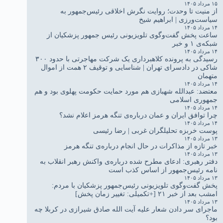
۱۵ مرداد ۱۴۰۵
از منیت تا وحدت؛ روایت نگرش اخلاقی رئیس‌جمهور به
سیاست‌ورزی | ابراهیم شیخ
۱۴ مرداد ۱۴۰۵
ساعت پخش گفت‌وگوی تلویزیونی رئیس جمهور پزشکیان از
شبکه‌ی ۱ و خبر
۱۴ مرداد ۱۴۰۵
رسیدگی به پرونده کلاهبرداری یک شرکت مهاجرتی با حدود ۳۰۰
شاکی در دادسرای تهران | شناسایی و توقیف ۲ همت از اموال
متهمان
۱۴ مرداد ۱۴۰۵
معتضد: عبدالله شهبازی هم مورد حمایت حکومت پهلوی بود و هم
جمهوری اسلامی
۱۴ مرداد ۱۴۰۵
چرا توافق ایران و عمان درباره‌ی تنگه هرمز اعلام نشد؟
۱۴ مرداد ۱۴۰۵
پوست خربزه تحلیلگران غربی | رضا رئیسی
۱۳ مرداد ۱۴۰۵
خبر تازه از مذاکرات در حال انجام درباره‌ی تنگه هرمز
۱۳ مرداد ۱۴۰۵
دفتر رهبری: ادعای مطرح شده درباره‌ی واکنش رهبر انقلاب به
نامه رئیس‌جمهور از اساس کذب است
۱۳ مرداد ۱۴۰۵
پخش گفت‌وگوی تلویزیونی رئیس‌جمهور پزشکیان با مردم:
امشب بعد از خبر ۲۱ [+تکمیلی: تغییر زمان پخش]
۱۳ مرداد ۱۴۰۵
ماجرای سر دادن شعار علیه آیت الله صادق شیرازی در کربلا چه
بود؟