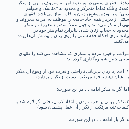
دغدغه فقهای سنتی در موضوع امر به معروف و نهی از منکر،
عمدتا و بلکه تماما متمرکز و محدود به “مناسک و ظواهر
دینی” و به ویژه پوشش زنان و اقامه نماز می‌باشد. فقهای
سنتی از دیرباز همه آحاد جامعه را موظف به امر به معروف و
نهی از منکر می‌دانند و چون عملا موضوع معروف و منکر
محدود به حجاب زنان شده، بنابراین تمام هنر خود در
پیاده‌سازی احکام فقه سنتی را روی زنان و پوشش آن‌ها پیاده
می‌کنند.
مراتب برخوردِ مردم با منکری که مشاهده می‌کنند را فقهای
سنتی چنین شماره‌گذاری کرده‌اند:
۱- اَخم (با زبان بی‌زبانی ناراحتی و نفرت خود از وقوع آن منکر
را نشان دهند تا فرد مرتکب، دست از تکرار بردارد)
اما اگر به منکر ادامه داد در این صورت:
۲- تذکر زبانی (با حرف زدن و انتقاد کردن، حتی اگر لازم شد با
کلمات تند، مرتکب از تکرار آن عمل پشیمان شود)
و اگر باز ادامه داد در این صورت: