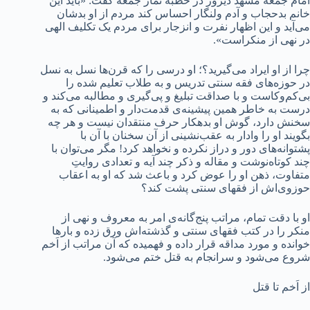
امام جمعه مشهد دیروز در خطبه نماز جمعه گفت: «باید این
خانم بدحجاب و آدم ولنگار احساس کند مردم از او بدشان
می‌آید و این اظهار نفرت و انزجار برای مردم یک تکلیف الهی
در نهی از منکراست».
چرا از او ایراد می‌گیرید؟؛ او درسی را که قرن‌ها نسل به نسل
در حوزه‌های فقه سنتی تدریس و به طلاب تعلیم شده را
بی‌کم‌وکاست و با صداقت تبلیغ و پی‌گیری و مطالبه می‌کند و
درست به خاطر همین پیشینه‌ی قدمت‌دار و اطمینانی که به
سخنش دارد، گوش او بدهکار حرف منتقدان نیست و هر چه
بگویند او را وادار به عقب‌نشینی از آن سخنان با آن با
پشتوانه‌های دور و دراز نکرده و نخواهد کرد! مگر می‌توان با
چند کوتاه‌نوشت و مقاله و ذکر چند آیه و تعدادی روایتِ
متفاوت، ذهن او را عوض کرد و باعث شد که او به اعقاب
حوزوی‌اش از فقهای سنتی پشت کند؟
او با دقت تمام، مراتب پنج‌گانه‌ی امر به معروف و نهی از
منکر را در کتب فقهای سنتی و گذشته‌اش ورق زده و بارها
خوانده و مورد مداقه قرار داده و فهمیده که آن مراتب از اَخم
شروع می‌شود و سرانجام به قتل ختم می‌شود.
از اَخم تا قتل