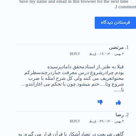
Save my name and email in this browser for the next time
I comment.
فرستادن دیدگاه
مرتضی
۳ بهمن ۱۴۰۰ / ۰:۱۹ ق٫ظ
REPLY
قبلا به طنز..از استادمحقق دامادپرسیده
بودم.چرادرشروع درس معرفت جباردرچندسطرکم
محتواتعریف می کنند ولی کل شرح امثله با ضرب
شروع وتا….ختم میشود.چون با تحکم می اغازانندو…
تا…..
رضا
۳ بهمن ۱۴۰۰ / ۰:۴۹ ق٫ظ
REPLY
گاهی شریعت در تضاد آشکار با قرآن قرار می گیره. به