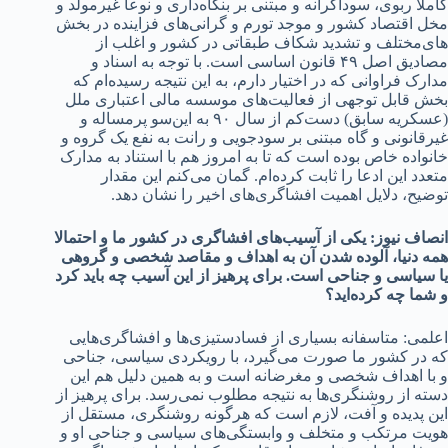
کاملا ربوی، سوداگرانه و مبتنی بر بنگاه‌داری و نوعا غیرمولد و
مخل اقتصاد کشور و موجد تورم و گرانی‌های فزاینده در بخش
های‌مختلف و تشدید شکاف طبقاتی در کشور و اغلب از
مصادیق اصل ۴۹ قانون اساسی است. با توجه به اسناد و
مدارک فراوانی که در اختیار دارم، به این نتیجه رسیده‌ام که
بخش قابل توجهی از فعالیت‌های موسسه مالی اعتباری ملل
(عسکریه سابق) دست‌کم از سال ۹۰ به این‌سو پرمساله و
غیرقانونی و گاه مبتنی بر سودجویی و رانت به نفع یک گروه و
خانواده خاص بوده است که تا به امروز هم با استناد به مدارک
متعدد این ادعا را ثابت کرده‌ام. گمان می‌کنم این مقدار
توضیح، دلایل اهمیت افشاگری‌های اخیر را نشان دهد.
انصاف نیوز: یکی از آسیب‌های افشاگری در کشور ما و احتمالا
همه دنیا، آلوده شدن آن به اهداف و مقاصد شخصی و گروهی
یا سیاسی و جناحی است. برای پرهیز از این آسیب چه باید کرد
و شما چه کرده‌اید؟
اعلمی: متاسفانه بسیاری از فسادستیزی‌ها و افشاگری‌هایی
که در کشور ما صورت می‌گیرد، با رویکردی سیاسی، جناحی
و با اهداف شخصی و مغرضانه است و به همین دلیل هم این
دسته از روشنگری‌ها به نتیجه مطلوب نمی‌رسد. برای پرهیز از
این پدیده و آفت، لازم است که هرگونه روشنگری، مستقل از
هویت مرتکب و متخلف و وابستگی‌های سیاسی و جناحی او و