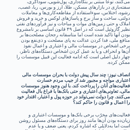
می‌کنند، نوعا مبتنی بر بنگاه‌داری، پول‌شویی، سوداگری،
سفته‌بازی در بازارهای مسکن، طلا، ارز و بورس، ربا، غصب،
رشوه، اختلاس، سوءاستفاده از مقاطعه‌کاری‌ها و معاملات
دولتی، ساخت و ساز برج و پاساژهای لوکس و خرید و فروش
املاک و حتی زمین‌های موات و مباحات و نیز فرآوردهای نفتی
نظیر گازوئیل است که در اصل ۴۹ قانون اساسی بر نامشروع
بودن آنها تاکید شده است اما متاسفانه رجحان مصلحت‌ها بر
منافع ملی، فدا کردن عدالت به پای مصلحت و ذی‌نفع بودن
برخی اشخاص در موسسات مالی و اعتباری و اعمال نفوذ
آن‌ها و انحراف و یا بد عمل کردن اشخاص دستگاه‌های ناظر،
چهار دلیل اصلی است که ادامه فعالیت این قبیل موسسات را
ممکن کرده.
انصاف نیوز:
چند سال پیش دولت با بحران موسسات مالی
اعتباری مواجه و مجبور شد از جیب مردم خسارت
فعالیت‌های آنان را پرداخت کند. با این وجود هنوز موسسات
مالی، تعاونی‌های اعتباری و حتی بانک‌ها با فراغ بال فعالیت
می‌کنند. چرا دولت نمی‌تواند در حوزه پول و اعتبار، اقتدار خود
را اعمال و قانون را حاکم کند؟
فعالیت‌های مخرّب برخی بانک‌ها و موسسات اعتباری و
زیان‌ده بودن آن‌ها مانند روز برای دستگاه‌های مسئول روشن
است اما به‌دلایلی که اشاره کردم، یعنی ضعف و یا عدم