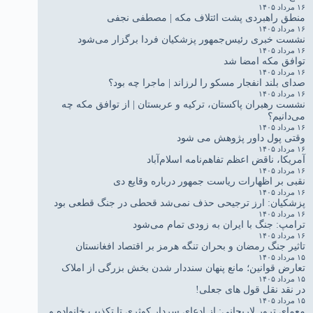
۱۶ مرداد ۱۴۰۵
منطق راهبردی پشت ائتلاف مکه | مصطفی نجفی
۱۶ مرداد ۱۴۰۵
نشست خبری رئیس‌جمهور پزشکیان فردا برگزار می‌شود
۱۶ مرداد ۱۴۰۵
توافق مکه امضا شد
۱۶ مرداد ۱۴۰۵
صدای بلند انفجار مسکو را لرزاند | ماجرا چه بود؟
۱۶ مرداد ۱۴۰۵
نشست رهبران پاکستان، ترکیه و عربستان | از توافق مکه چه
می‌دانیم؟
۱۶ مرداد ۱۴۰۵
وقتی پول داور پژوهش می شود
۱۶ مرداد ۱۴۰۵
آمریکا، ناقض اعظم تفاهم‌نامه اسلام‌آباد
۱۶ مرداد ۱۴۰۵
نقبی بر اظهارات ریاست جمهور درباره وقایع دی
۱۶ مرداد ۱۴۰۵
پزشکیان: ارز ترجیحی حذف نمی‌شد قحطی در جنگ قطعی بود
۱۶ مرداد ۱۴۰۵
ترامپ: جنگ با ایران به زودی تمام می‌شود
۱۶ مرداد ۱۴۰۵
تاثیر جنگ رمضان و بحران تنگه هرمز بر اقتصاد افغانستان
۱۵ مرداد ۱۴۰۵
تعارض قوانین؛ مانع پنهان سنددار شدن بخش بزرگی از املاک
۱۵ مرداد ۱۴۰۵
در نقد نقل قول های جعلی!
۱۵ مرداد ۱۴۰۵
معمای ترور لاریجانی: از ادعای سردار کوثری تا تکذیب خانواده و