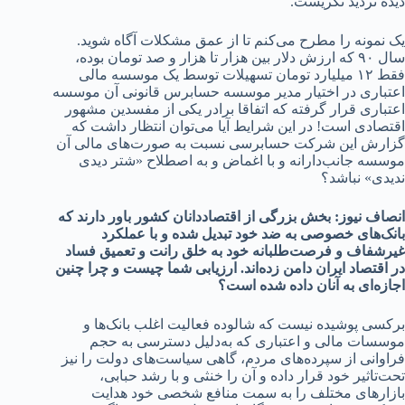
دیده تردید نگریست.
یک نمونه را مطرح می‌کنم تا از عمق مشکلات آگاه شوید.
سال ۹۰ که ارزش دلار بین هزار تا هزار و صد تومان بوده،
فقط ۱۲ میلیارد تومان تسهیلات توسط یک موسسه مالی
اعتباری در اختیار مدیر موسسه حسابرس قانونی آن موسسه
اعتباری قرار گرفته که اتفاقا برادر یکی از مفسدین مشهور
اقتصادی است! در این شرایط آیا می‌توان انتظار داشت که
گزارش این شرکت حسابرسی نسبت به صورت‌های مالی آن
موسسه جانب‌دارانه و با اغماض و به اصطلاح «شتر دیدی
ندیدی» نباشد؟
انصاف نیوز:
بخش بزرگی از اقتصاددانان کشور باور دارند که
بانک‌های خصوصی به ضد خود تبدیل شده و با عملکرد
غیرشفاف و فرصت‌طلبانه خود به خلق رانت و تعمیق فساد
در اقتصاد ایران دامن زده‌اند. ارزیابی شما چیست و چرا چنین
اجازه‌ای به آنان داده شده است؟
برکسی پوشیده نیست که شالوده فعالیت اغلب بانک‌ها و
موسسات مالی و اعتباری که به‌دلیل دسترسی به حجم
فراوانی از سپرده‌های مردم، گاهی سیاست‌های دولت را نیز
تحت‌تاثیر خود قرار داده و آن را خنثی و با رشد حبابی،
بازارهای مختلف را به سمت منافع شخصی خود هدایت