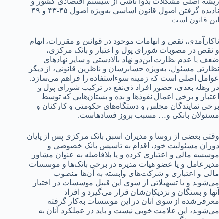
ریشه اصلی مشکلات بدوا ناشی از سیستم اقتصادی کشور و
نادیده گرفتن اصول قانون اساسی به‌ویژه اصول ۴۵-۴۳ و ۴۹
این قانون است.
ناکارآمدی، نقص و ابهامات موجود در قوانین و مقررات، ابهام
و نقص در مصوبات شورای پول و اعتبار و بانک مرکزی،
ضعف یا عدم نظارت این‌دو نهاد بالادستی و سایر نهادهای
نظارتی مسئول، به‌ویژه حسابرسان و ناظرین قانونی، از دیگر
عوامل اصلی است که زمینه سوءاستفاده را فراهم می‌سازد.
در وهله بعدی، حضور افراد ذی‌نفع در ترکیب شورای پول و
اعتبار و برخی اعمال نفوذها و بده و بستان‌هایی که توسط
برخی نمایندگان مجلس و دستگاه‌های حکومتی و کارکنان و
مسئولان بانکی و… مسبب بروز فسادهاست.
وقتی بعضی از روسا و مدیران اسبق بانک مرکزی پس از پایان
دوران مسئولیت خود، اقدام به تاسیس بانک خصوصی و
موسسه مالی و اعتباری کرده و یا بلافاصله به عنوان مشاور
مدیرعامل و یا عضو هیات مدیره در برخی بانک‌ها و موسسات
مالی و اعتباری و شرکت‌های وابسته به آن‌ها منصوب
می‌شوند و یا تسهیلاتی از سوی این قبیل موسسات در اختیار
آنها و بستگان و نزدیکان‌شان قرار می‌گیرد و افراد
معرفی‌شده از سوی آنان در این موسسات به‌کار گرفته
می‌شوند، این علامت خوبی نیست و باید در عملکرد آنان به