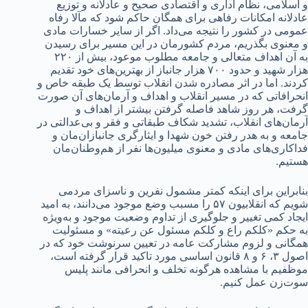
و اسلامی، نظام اداری و اقتصادی صحیح و عادلانه و توزیع
عادلانه امکانات رفاهی برای همگان حاکم شود که مآلا رفاه
عمومی در کشور را نتیجه می‌داد. اگر از سایر خسارات مادی
و معنوی بگذریم، مردم کشورمان در این مسیر برای رسیدن
به آن اهداف متعالی و جامعه مطلوب موعود، بیش از ۲۲۰
هزار شهید و حدود ۷۰۰ هزار جانباز از بهترین‌های خود تقدیم
کردند. اما در اثر مصادره شدن انقلاب توسط یک طبقه خاص و
انحرافاتی که در مسیر انقلاب و اهداف و آرمان‌های آن صورت
گرفت، هر روز شاهد فاصله گرفتن بیشتر از اهداف و
آرمان‌های انقلاب، تشدید شکاف‌ طبقاتی و فقر و بی‌عدالتی در
جامعه و به هدر رفتن خون شهدا و ایثارگری جانبازان‌مان و
فداکاری‌های مادی و معنوی میلیون‌ها نفر از هم‌وطنان‌مان
هستیم.
بنابراین برای اینکه کمتر مشمول نفرین و ناسزای مردمی
شویم که انقلابیون ۵۷ را مسبب وضع موجود می‌دانند، به امید
ایجاد کمی تغییر و جلوگیری از تداوم وضعیت موجود و به‌ویژه
به حکم «کلکم راع و کلکم مسئول عن رعیته» و مسئولیت
همگانی و لزوم مشارکت عامه در تعیین سرنوشت خود که در
اصول ۳، ۶ و ۸ قانون اساسی مورد تاکید قرار گرفته است،
موظفیم با مشاهده هرگونه تخلف و انحرافی مانند پلیس
سوت‌زن عمل کنیم.