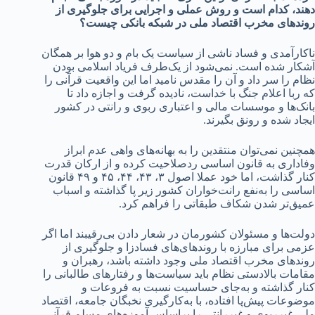
دهند، کدام است و روش عملی و اجرایی برای جلوگیری از
روندهای مخرب اقتصاد ملی در شبکه بانکی چیست؟
ناکارآمدی و فساد ناشی از سیاست یک بام و دو هوا بر همگان
آشکار شده است. نمی‌شود از یک‌طرف فریاد اسلامی بودن
نظام را سر داد و آن را مقدس نامید اما این واقعیت قرآنی را
که ربا اعلام جنگ با خداست، نادیده گرفت و اجازه داد تا
بانک‌ها و موسسات مالی و اعتباری ربوی و رانتی در کشور
ایجاد شده و رونق بگیرند.
همچنین نمی‌توان منتقدین را به بهانه‌های واهی عدم ابراز
وفاداری به قانون اساسی ردصلاحیت کرده و از ارکان قدرت
کنار گذاشت، اما خود عملا اصول ۳، ۴۳، ۴۴، ۴۵ و ۴۹ قانون
اساسی را به‌نفع رانت‌خواران کشور زیر پا گذاشته و اسباب
عمیق‌تر شدن شکاف طبقاتی را فراهم کرد.
دولت‌ها و مسئولان کشورمان در شعار دادن بی‌رقیبند اما اگر
عزمی برای مبارزه با روندهای‌های فسادزا و جلوگیری از
روندهای مخرب اقتصاد ملی وجود داشته باشد، رهبران و
مقامات بالادستی نظام باید سیاست‌ها و رفتارهای طالبانی را
کنار گذاشته و به‌جای حساسیت نسبت به فروعات و
موضوعات پیش‌پا افتاده، با به‌کارگیری نخبگان جامعه، اقتصاد
ملی غیرربوی و غیررانتی را براساس آموزه‌های مسلم قرآنی