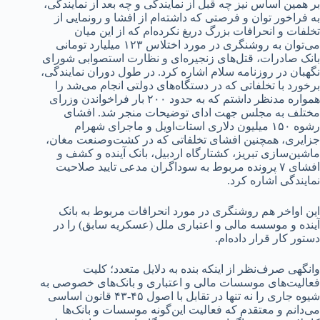
بر همین اساس نیز چه قبل از نمایندگی و چه بعد از نمایندگی،
به فراخور توان و فرصتی که داشته‌ام از افشا و رونمایی از
تخلفات و انحرافات بزرگ دریغ نکرده‌ام که از این میان
می‌توان به روشنگری در مورد اختلاس ۱۲۳ میلیارد تومانی
بانک صادرات، قتل‌های زنجیره‌ای و نظارت استصوابی شورای
نگهبان در روزنامه سلام اشاره کرد. در طول دوران نمایندگی،
برخورد با تخلفاتی که در دستگاه‌های دولتی انجام می‌شد را
همواره مدنظر داشتم که به حدود ۲۰۰ بار فراخواندن وزرای
مختلف به مجلس جهت ادای توضیحات منجر شد. افشای
رشوه ۱۵۰ میلیون دلاری استات‌اویل و ماجرای شهرام
جزایری، همچنین افشای تخلفاتی که در کشت‌وصنعت مغان،
ماشین‌سازی تبریز، کشتارگاه اردبیل، بانک آینده و کشف و
افشای ۷ پرونده مربوط به سوداگران مدعی تایید صلاحیت
نمایندگی اشاره کرد.
این اواخر هم روشنگری در مورد انحرافات مربوط به بانک
آینده و موسسه مالی و اعتباری ملل (عسکریه سابق) را در
دستور کار قرار داده‌ام.
وانگهی صرف‌نظر از اینکه بنده به دلایل متعدد؛ کلیت
فعالیت‌های موسسات مالی و اعتباری و بانک‌های خصوصی به
شیوه جاری را نه تنها در تقابل با اصول ۴۵-۴۳ قانون اساسی
می‌دانم و معتقدم که فعالیت این‌گونه موسسات و بانک‌ها