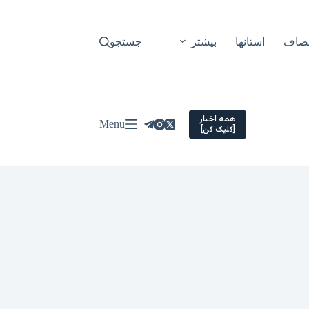
نصاف
استانها
بیشتر
جستجو
همه اخبار
Menu
[کلیک کن]