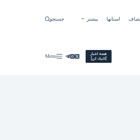
نصاف
استانها
بیشتر
جستجو
همه اخبار
Menu
[کلیک کن]