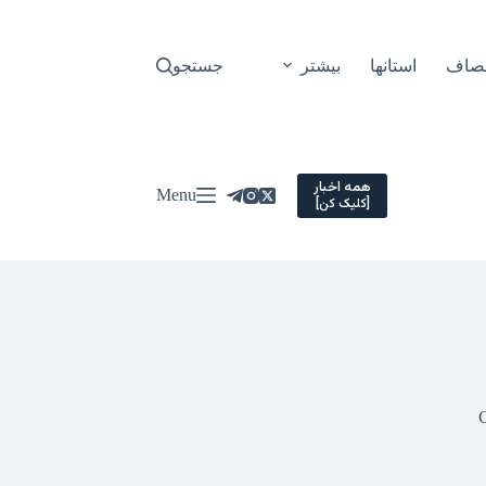
نصاف
استانها
بیشتر
جستجو
همه اخبار
Menu
[کلیک کن]