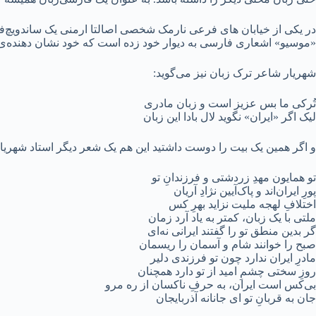
در یکی از خیابان های فرعی نارمک شخصی اصالتا ارمنی یک ساندویچ‌فر
«موسیو» اشعاری فارسی به دیوار خود زده است که خود نشان دهنده‌ی 
شهریار شاعر ترک زبان نیز می‌گوید:
تُرکی ما بس عزیز است و زبان مادری
لیک اگر «ایران» نگوید لال بادا این زبان
و اگر همین یک بیت را دوست داشتید این هم یک شعر دیگر استاد شهریار 
تو همایون مهدِ زردشتی و فرزندانِ تو
پورِ ایران‌اند و پاک‌آیین نژادِ آریان
اختلافِ لهجه ملیت نزاید بهرِ کس
ملتی با یک زبان، کمتر به یاد آرد زمان
گر بدین منطق تو را گفتند ایرانی نه‌ای
صبح را خوانند شام و آسمان را ریسمان
مادرِ ایران ندارد چون تو فرزندی دلیر
روزِ سختی چشمِ امید از تو دارد همچنان
بی‌کس است ایران، به حرفِ ناکسان از ره مرو
جان به قربانِ تو ای جانانه آذربایجان