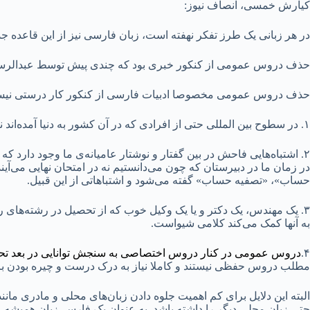
کیارش خمسی، انصاف نیوز:
در هر زبانی یک طرز تفکر نهفته است، زبان فارسی نیز از این قاعده 
حذف دروس عمومی از کنکور خبری بود که چندی پیش توسط عبدالرسو
حذف دروس عمومی مخصوصا ادبیات فارسی از کنکور کار درستی نیست؛ د
۱. در سطوح بین المللی حتی از افرادی که در آن کشور به دنیا آمده‌اند نیز آزمون‌هایی برای تعیین میزان تسلط بر لغات انگلیسی یا هر زبان دیگر گرفته می‌شود.
۲. اشتباه‌هایی فاحش در بین گفتار و نوشتار عامیانه‌ی ما وجود دارد 
در زمان ما در دبیرستان که چون می‌دانستیم نه در امتحان نهایی می‌آیند 
حساب»، «تصفیه حساب» گفته می‌شود و اشتباهاتی از این قبیل.
۳. یک مهندس، یک دکتر و یا یک وکیل خوب که از تحصیل در رشته‌های ری
به آنها کمک می‌کند کلامی شیواست.
۴.
دروس عمومی در کنار دروس اختصاصی به سنجش توانایی در بعد تحلی
مطلب دروس حفظی نیستند و کاملا نیاز به درک درست و چیره بودن بر م
البته این دلایل برای کم اهمیت جلوه دادن زبان‌های محلی و مادری ما
حتی زبان محلی دیگر را داشته باشد. به عنوان یک فارسی‌زبان همیشه ع