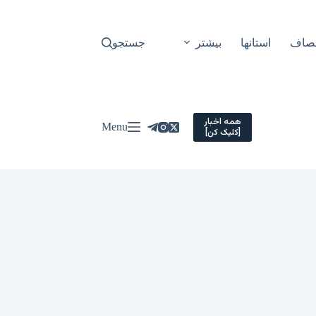
نصاف
استانها
بیشتر
جستجو
همه اخبار
Menu
[کلیک کن]