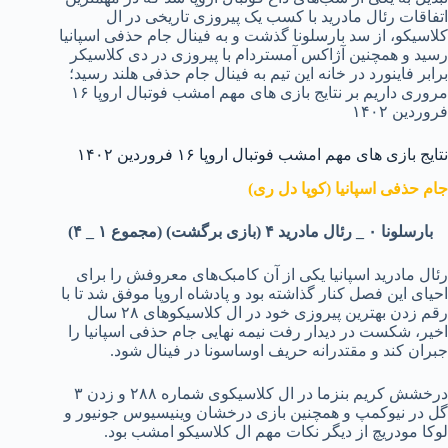
اتفاقات رئال مادرید با کسب یک پیروزی تاریخی در ال
کلاسیکو، از سد بارسلونا گذشت و به فینال جام حذفی اسپانیا
رسید و همچنین آژاکس آمستردام با پیروزی در دی کلاسیکر
برابر فاینورد در خانه این تیم به فینال جام حذفی هلند رسید؛
مروری داریم بر نتایج بازی های مهم امشب فوتبال اروپا ۱۶
فروردین ۱۴۰۲
نتایج بازی های مهم امشب فوتبال اروپا ۱۶ فروردین ۱۴۰۲
جام حذفی اسپانیا (کوپا دل ری)
بارسلونا ۰ _ رئال مادرید ۴ (بازی برگشت) (مجموع ۱ _ ۴)
رئال مادرید اسپانیا یکی از آن کامبک‌های معروفش را برای
احیای این فصل کنار گذاشته بود و پادشاه اروپا موفق شد تا با
رقم زدن بهترین پیروزی خود در ال کلاسیکوهای ۲۸ سال
اخیر، شکست در دیدار رفت نیمه نهایی جام حذفی اسپانیا را
جبران کند و مقتدرانه حریف اوساسونا در فینال شود.
درخشش کریم بنزما در ال کلاسیکوی شماره ۲۸۸ و زدن ۳
گل در نیوکمپ و همچنین بازی درخشان وینیسیوس جونیور و
لوکا مودریچ از دیگر نکات مهم ال کلاسیکو امشب بود.