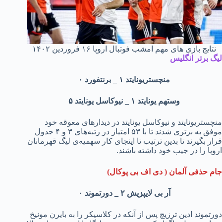
نتایج بازی های مهم امشب فوتبال اروپا ۱۶ فروردین ۱۴۰۲
لیگ برتر انگلیس
منچستریونایتد ۱ _ برنتفورد ۰
وستهم یونایتد ۱ _ نیوکاسل یونایتد ۵
منچستریونایتد و نیوکاسل یونایتد در دیدارهای معوقه خود
موفق به برتری شدند تا با ۵۳ امتیاز در رتبه‌های ۳ و ۴ جدول
قرار بگیرند تا بدین ترتیب تا اینجای کار سهمیه‌‌ی لیگ قهرمانان
اروپا را در جیب خود داشته باشند.
جام حذفی آلمان ( دی اف بی پوکال)
آر بی لایپزیش ۲ _ دورتموند ۰
دورتموند ادین ترزیچ پس از آنکه در کلاسیکر را به بایرن مونیخ