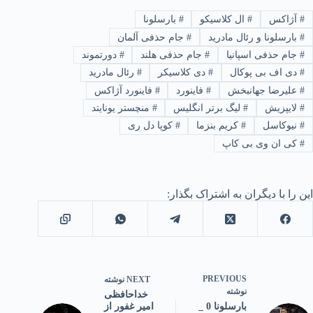
#
آژاکس
#
ال کلاسیکو
#
بارسلونا
#
بارسلونا و رئال مادرید
#
جام حذفی آلمان
#
جام حذفی اسپانیا
#
جام حذفی هلند
#
دورتموند
#
دی اف بی پوکال
#
دی کلاسیکر
#
رئال مادرید
#
علیرضا جهانبخش
#
فاینورد
#
فاینورد آژاکس
#
لایپزیش
#
لیگ برتر انگلیس
#
منچستر یونایتد
#
نیوکاسل
#
کریم بنزما
#
کوپا دل ری
#
کی ان وی بی کاپ
این را با دیگران به اشتراک بگذار:
PREVIOUS
NEXT
نوشته
نوشته
خداحافظی
امیر غفور از
بارسلونا 0 _